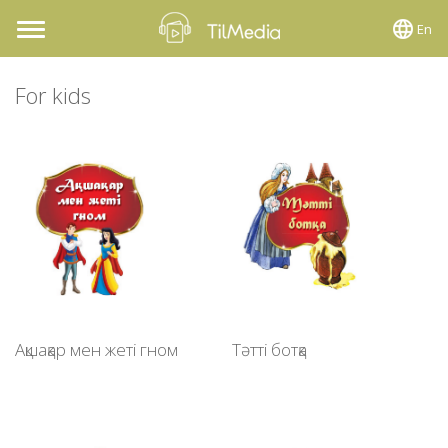
En
Toggle
navigation
For kids
Ақшақар мен жеті гном
Тәтті ботқа