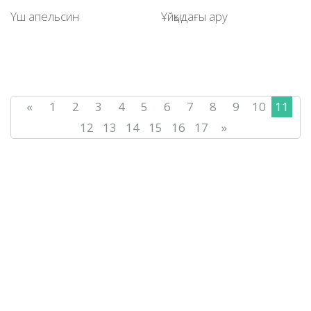
Үш апельсин
Ұйқыдағы ару
«
1
2
3
4
5
6
7
8
9
10
11
12
13
14
15
16
17
»