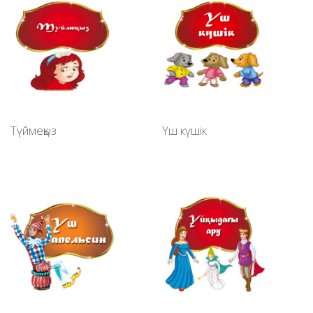
Түймеқыз
Үш күшiк