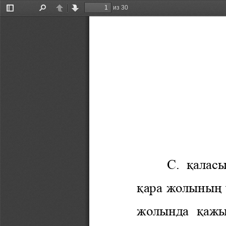
из 30
Показать/
Найти
Предыдущая
Следующая
скрыть
боковую
панель
С. 
қ
алас
қ
ара жолыны
ң
жолында 
қ
ажы