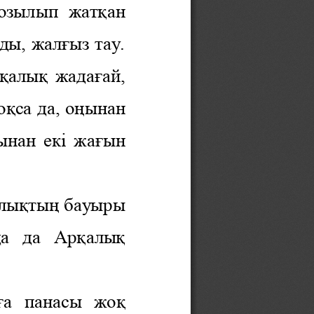
озылып
  жат
қ
ан 
ды, жал
ғ
ыз тау. 
қ
алы
қ 
жада
ғ
ай, 
о
қ
са да, о
ң
ынан 
ынан ек
і жа
ғ
ын 
лы
қ
ты
ң 
бауыры 
а  да  Ар
қ
алы
қ 
ғ
а 
панасы  жо
қ 