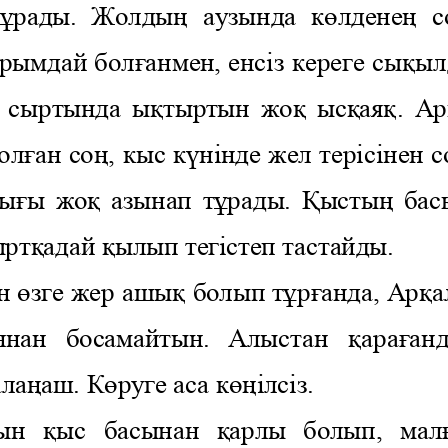
ұ
рады.  Жолды
ң 
аузында  к
ө
лдене
ң 
с
рымдай бол
ғ
анмен, енсіз кереге сы
қ
ыл
 сыртында ы
қ
тыртын жо
қ 
ыс
қ
ая
қ. 
Ар
ол
ғ
ан со
ң, 
кыс к
ү
нінде жел терісінен с
лы
ғ
ы жо
қ 
азынап т
ұ
рады. 
Қ
ысты
ң 
бас
ырт
қ
адай 
қ
ылып тегістеп тастайды. 
н 
ө
зге жер ашы
қ 
болып т
ұ
р
ғ
анда, Ар
қ
а
ннан  босамайтын.  Алыстан 
қ
ара
ғ
анд
ла
ң
аш. К
ө
руге аса к
өң
ілсіз. 
ын 
қ
ыс  басынан 
қ
арлы  болып,  мал