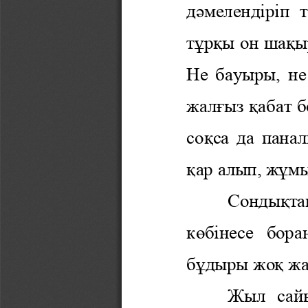
д
ә
мелендіріп  т
т
ұ
р
қ
ы он ша
қ
ы
Не бауыры, не
жал
ғ
ыз 
қ
абат б
со
қ
са да пана
қ
ар алып, ж
ұ
м
Сонды
қ
та
к
ө
бінесе  бора
б
ұ
дыры жо
қ 
жа
Жыл  сай