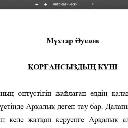
Уменьшить
Увеличить
М
ұ
х
тар 
Ә
уезов
Қ
ОР
Ғ
АНСЫЗДЫ
Ң 
К
Ү
НІ
ыны
ң 
о
ң
т
ү
стігін  жайла
ғ
ан  елді
ң  қ
ала
 ү
стінде Ар
қ
алы
қ 
деген тау бар. Далан
п  келе  жат
қ
ан  керуенге  Ар
қ
алы
қ 
а