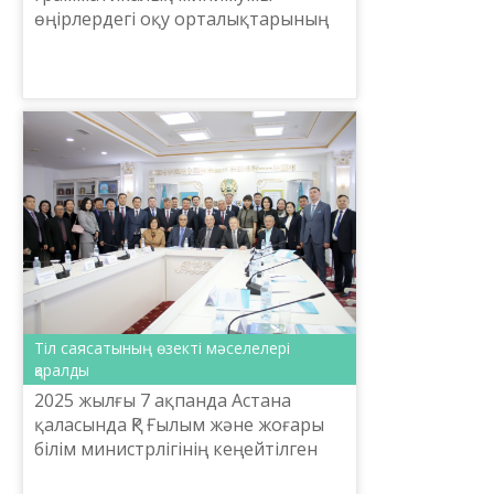
өңірлердегі оқу орталықтарының
мамандарына таныстырылды.
Тіл саясатының өзекті мәселелері
қаралды
2025 жылғы 7 ақпанда Астана
қаласында ҚР Ғылым және жоғары
білім министрлігінің кеңейтілген
алқа отырысы аясында «Тіл