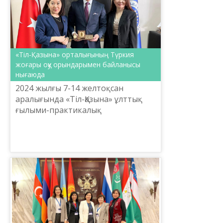
«Тіл-Қазына» орталығының Түркия
жоғары оқу орындарымен байланысы
нығаюда
2024 жылғы 7-14 желтоқсан
аралығында «Тіл-Қазына» ұлттық
ғылыми-практикалық
орталығының ғалымдары Ләйлә
Демесінова мен Айгүл Орманова
Анкараға іс-сапармен барып
қайтты. Сапар ...