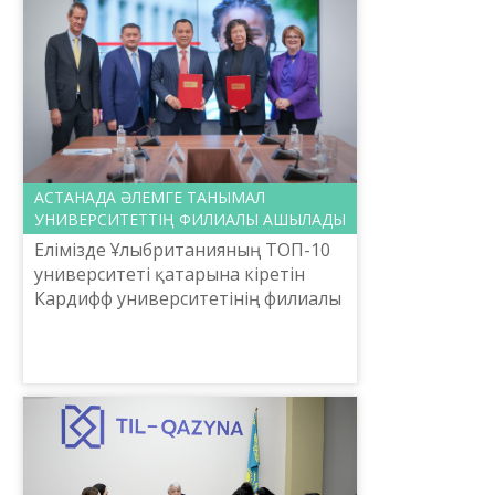
мерейтойына орай ғал...
АСТАНАДА ӘЛЕМГЕ ТАНЫМАЛ
УНИВЕРСИТЕТТІҢ ФИЛИАЛЫ АШЫЛАДЫ
Елімізде Ұлыбританияның ТОП-10
университеті қатарына кіретін
Кардифф университетінің филиалы
ашылады.