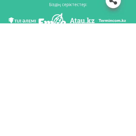
Біздің серіктестер:
Біз әлеуметттік желілерде
Қосымшаны жүктеу
Қазақстан Республикасының Білім және ғылым министрлігі Тіл саясаты
комитетінің тапсырмасы бойынша Шайсұлтан Шаяхметов атындағы «Тіл-
Қазына» ұлттық ғылыми-практикалық орталығы тарапынан әзірленді.