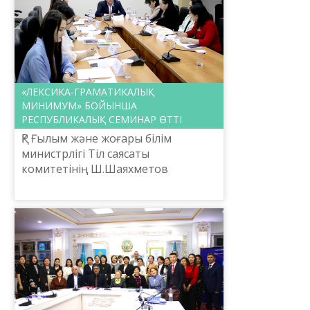
«ЛЕКСИКА-ГРАМАТИКАЛЫҚ
МИНИМУМ» БОЙЫНША
РЕСПУБЛИКАЛЫҚ СЕМИНАР ӨТТІ
ҚР Ғылым және жоғары білім
министрлігі Тіл саясаты
комитетінің Ш.Шаяхметов
атындағы «Тіл-Қазына» ұлттық
ғылыми-практикалық орталығы
2024 жылғы 15 қараша күні
«Лексика-граммати...