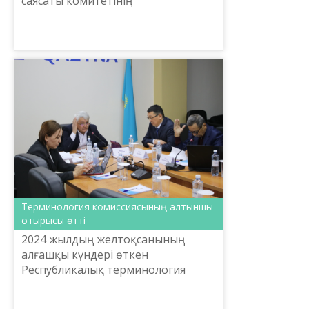
саясаты комитетінің
тапсырысымен «Тіл-Қазына» ҰҒПО-
ғы Abai.institute жобасы аясында
қазақ тілін меңгерудің жаңа ...
Терминология комиссиясының алтыншы
отырысы өтті
2024 жылдың желтоқсанының
алғашқы күндері өткен
Республикалық терминология
комиссиясының кезекті отырысы
жаратылыстану-математика