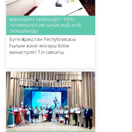
ЖАҺАНДАНУ КЕЗЕҢІНДЕГІ ТҮРКІ
ТЕРМИНОЛОГИЯСЫНЫҢ ЖАЙ-КҮЙІ
ТАЛҚЫЛАНДЫ
Бүгін Қазақстан Республикасы
Ғылым және жоғары білім
министрлігі Тіл саясаты
комитетінің тапсырысымен
Шайсұлтан Шаяхметов атындағы
«Тіл-Қазына» ұлттық ғылыми-
практикалық ортал...