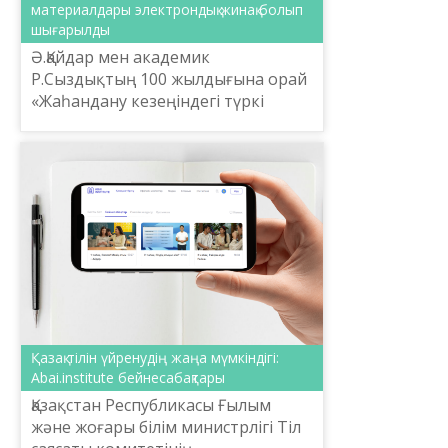
материалдары электрондық жинақ болып
шығарылды
Ә.Қайдар мен академик
Р.Сыздықтың 100 жылдығына орай
«Жаһандану кезеңіндегі түркі
терминологиясы» атты
халықаралық ғылыми-практикалық
конференция материалдарының
электрондық ж...
Қазақ тілін үйренудің жаңа мүмкіндігі:
Abai.institute бейнесабақтары
Қазақстан Республикасы Ғылым
және жоғары білім министрлігі Тіл