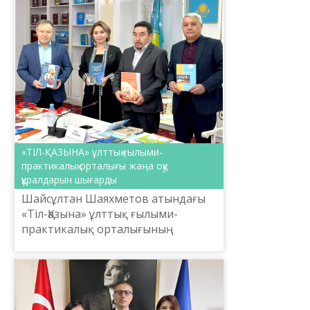
практикалық орталығы бес деңгей
бойынша лексика-гра...
«ТІЛ-ҚАЗЫНА» ұлттық ғылыми-
практикалық орталығы жаңа оқу
құралдарын шығарды
Шайсұлтан Шаяхметов атындағы
«Тіл-Қазына» ұлттық ғылыми-
практикалық орталығының
ғалымдары қазақ тілін үйретудің
деңгейге сәйкестендірілген нақты
жүйесін жинақтап, А1, А2, В1, ...