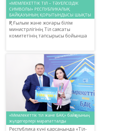
«МЕМЛЕКЕТТІК ТІЛ – ТӘУЕЛСІЗДІК
СИМВОЛЫ» РЕСПУБЛИКАЛЫҚ
БАЙҚАУЫНЫҢ ҚОРЫТЫНДЫСЫ ШЫҚТЫ
ҚР Ғылым және жоғары білім
министрлігінің Тіл саясаты
комитетінің тапсырысы бойынша
Шайсұлтан Шаяхметов атындағы
«Тіл-Қазына» ұлттық ғылыми-
пркактикалық орталығының
ұйымдастыр...
«Мемлекеттік тіл және БАҚ» байқауының
жүлдегерлері марапатталды
Республика күні қарсаңында «Тіл-