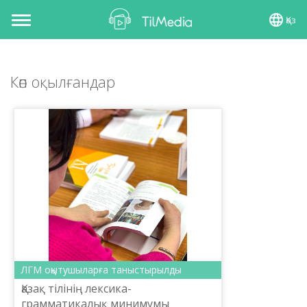
Қаз
Toggle
navigation
Көп оқылғандар
ЛГМ оқытушыларға таныстырылды
Қазақ тілінің лексика-
грамматикалық минимумы