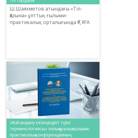
Тіл сардары
Ш.Шаяхметов атындағы «Тіл-
Қазына» ұлттық ғылыми-
практикалық орталығында ҚР ҰҒА
академигі, филология ғылымының
докторы, профессор Шерубай
Құрманбайұлының 60 жасқа толған
мерейт...
«Жаһандану кезеңіндегі түркі
терминологиясы» халықаралық ғылыми-
практикалық конференцияның