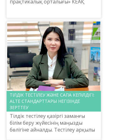
прақтикалық орталығы» КЕАҚ
Мемлекет басшысының «Ұлттық тіл
моделін жүзеге асыру»
тапсырмасын орындаушы
мекеменің бірі ретінде,...
ТІЛДІК ТЕСТІЛЕУ ЖӘНЕ САПА КЕПІЛДІГІ:
ALTE СТАНДАРТТАРЫ НЕГІЗІНДЕ
ЗЕРТТЕУ
Тілдік тестілеу қазіргі заманғы
білім беру жүйесінің маңызды
бөлігіне айналды. Тестілеу арқылы
тіл үйренушілердің деңгейін