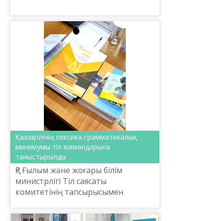
саясатының өзекті мәселелері»
тақырыбында секция отырысы ...
Қазақ тілінің лексика-грамматикалық
минимумы тіл мамандарына
таныстырылды
ҚР Ғылым және жоғары білім
министрлігі Тіл саясаты
комитетінің тапсырысымен
Ш.Шаяхметов атындағы «Тіл-
Қазына» ұлттық ғылыми-