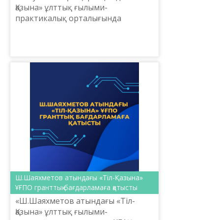
Қазына» ұлттық ғылыми-
практикалық орталығында
«Мемлекеттік тіл және БАҚ»
республикалық байқау
жүлдегерлерін марапаттау рәсімі
өтті.
Ш.Шаяхметов атындағы «Тіл-Қазына»
ҰҒПО гранттық бағдарламаға қатысты
«Ш.Шаяхметов атындағы «Тіл-
Қазына» ұлттық ғылыми-