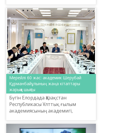
бағытына арналды.
Мерейлі 60 жас: академик Шерубай
Құрманбайұлының жаңа кітаптары
жарыққа шықты
Бүгін Елордада Қазақстан
Республикасы Ұлттық ғылым
академиясының академигі,
филология ғылымының докторы,
профессор Шерубай
Құрманбайұлының 60 жасқа толған