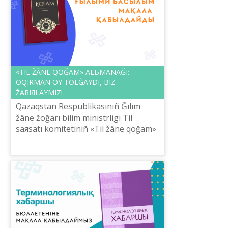
«TІL ŽÂNE QOĞAM» ALЬMANAĞI:
OQIRMAN OY TOLĞAYDI, BІZ
ŽARIЯLAYMIZ!
Qazaqstan Respublikasınıñ Ğılım
žâne žoğarı bіlіm ministrlіgі Tіl
saяsatı komitetіnіñ «Tіl žâne qoğam»
alьmanağı qazaq tіlіnіñ özektі
problemaların oqırman qauımnıñ
talqısına ...