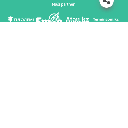
Naši partnerı:
Mı v soc. setяh
Skačatь priloženie
Razrabotan po poručeniю Komiteta яzıkovoy politiki Ministerstvo obrazovaniя i
nauki Respubliki Kazahstan i Nacionalьnım naučno-praktičeskim centrom «Tіl-
Qazına» imeni Šaysultana Šaяhmetova.