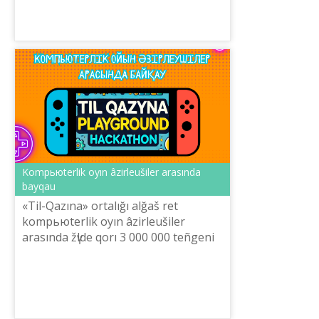
Kompьюterlіk oyın âzіrleušіler arasında
bayqau
«Tіl-Qazına» ortalığı alğaš ret
kompьюterlіk oyın âzіrleušіler
arasında žүlde qorı 3 000 000 teñgenі
qûraytın hakaton žariяlaydı.