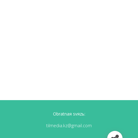
Obratnaя svяzь:
tilmedia.kz@gmail.com