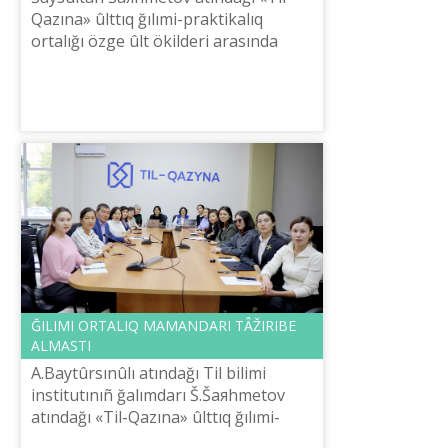
Qazına» ûlttıq ğılımi-praktikalıq
ortalığı özge ûlt ökіlderі arasında
dâstүrlі ötkіzіp kele žatqan
«Memlekettіk tіl – tâuelsіzdіk simvolı»
re...
ĞILIMI ORTALIQ MAMANDARI TÂŽІRIBE
ALMASTI
A.Baytûrsınûlı atındağı Tіl bіlіmі
institutınıñ ğalımdarı Š.Šaяhmetov
atındağı «Tіl-Qazına» ûlttıq ğılımi-
praktikalıq ortalığı mamandarına