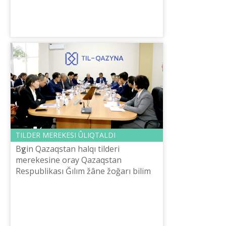
dârіs ötkіzdі. Tіl mamandarınıñ tâžі...
TІLDER MEREKESІ ÛLIQTALDI
Bүgіn Qazaqstan halqı tіlderі
merekesіne oray Qazaqstan
Respublikası Ğılım žâne žoğarı bіlіm
ministrlіgі Tіl saяsatı komitetі men
Šaysûltan Šaяhmetov atındağı «Tіl-
Qazına» ûlt...