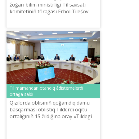
žoğarı bіlіm ministrlіgі Tіl saяsatı
komitetіnіñ törağası Erbol Tіlešov
ortalığımızğa arnayı kelіp, ğalımdar
men mamandarğa marapattar tabıs...
Tіl mamandarı otandıq âdіstemelerdі
ortağa saldı
Qızılorda oblısınıñ qoğamdıq damu
basqarması oblıstıq Tіlderdі oqıtu
ortalığınıñ 15 žıldığına oray «Tіldegі
özgerіster: tіl үyretudegі otandıq
âdіsteme» attı respublikalıq ğıl...