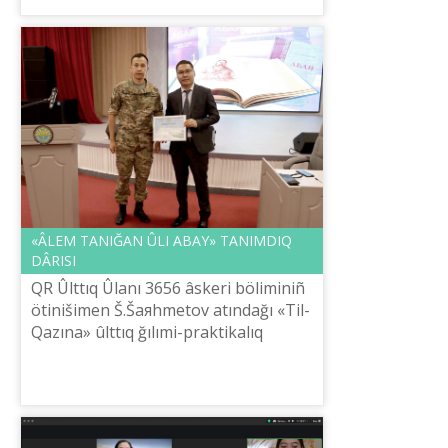
«ÂLEM TANIĞAN ÛLI ABAY» TANIMDIQ
DÂRІSІ
QR Ûlttıq Ûlanı 3656 âskeri bölіmіnіñ
ötіnіšіmen Š.Šaяhmetov atındağı «Tіl-
Qazına» ûlttıq ğılımi-praktikalıq
ortalığınıñ mamanı «ÂLEM TANIĞAN
ÛLI ABAY» taqırıbındağı ruhani-ta...