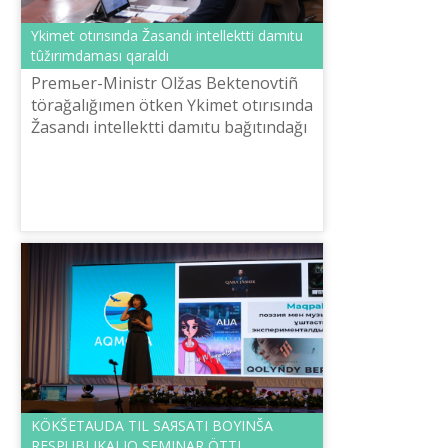
Үkіmet otırısında Žasandı intellekttі damıtu
tûžırımdaması qaraldı
Premьer-Ministr Olžas Bektenovtіñ
törağalığımen ötken Үkіmet otırısında
Žasandı intellekttі damıtu bağıtındağı
žobalardı іske asıru turalı QR ğılım
žâne žoğarı bіlіm ministrі ...
KÖKŠETAUDA TІL SAЯSATI BOYINŠA
RESPUBLIKALIQ SEMINAR ÖTTІ