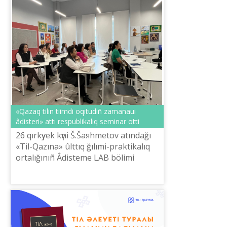
«Qazaq tіlіn tiіmdі oqıtudıñ zamanaui
âdіsterі» attı respublikalıq seminar öttі
26 qırkүyek kүnі Š.Šaяhmetov atındağı
«Tіl-Qazına» ûlttıq ğılımi-praktikalıq
ortalığınıñ Âdіsteme LAB bölіmі
«Quantum STEM» mektebіmen
bіrlesіp bіlіktіlіk arttıru kursın ûyımd...