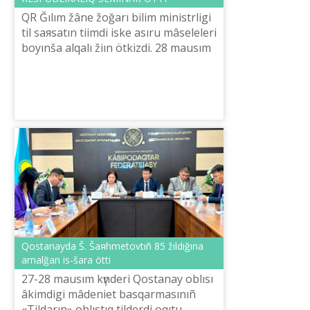
QR Ğılım žâne žoğarı bіlіm ministrlіgі
tіl saяsatın tiіmdі іske asıru mâselelerі
boyınša alqalı žiın ötkіzdі. 28 mausım
kүnі ötken respublikalıq іs-šara
Prezident Q.Ž.Toqaevtı...
Qostanayda Š. Šaяhmetovtıñ 85 žıldığına
arnalğan іs-šara öttі
27-28 mausım kүnderі Qostanay oblısı
âkіmdіgі mâdeniet basqarmasınıñ
«Tіldarın» oblıstıq tіlderdі oqıtu