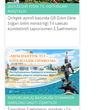
2024 ŽILDIÑ ҮZDІK TІL OQITUŠILARI
ANIQTALDI
Qırkүyek ayınıñ basında QR Ğılım žâne
žoğarı bіlіm ministrlіgі Tіl saяsatı
komitetіnіñ tapsırısımen Š.Šaяhmetov
atındağı «Tіl-Qazına» ûlttıq ğılımi
praktikalıq ortalığı Semey ...
RESPUBLIKALIQ BAYQAUĞA ÖTІNІMDER
QABILDAU UAQITI ÛZARTILDI
Šaysûltan Šaяhmetov atındağı «Tіl-