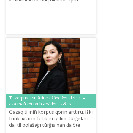
ortalığı memleket žâne qoğam
qayratkerі Šaysûltan Šaяhmetovtıñ
85 žıldı...
Tіl korpustarın âzіrleu žâne žetіldіru іsі –
asa mañızdı tarihi-mâdeni іs-šara
Qazaq tіlіnіñ korpus qorın arttıru, іškі
funkciяların žetіldіru ğılımi tûrğıdan
da, tіl bolašağı tûrğısınan da öte
mañızdı ârі özektі.