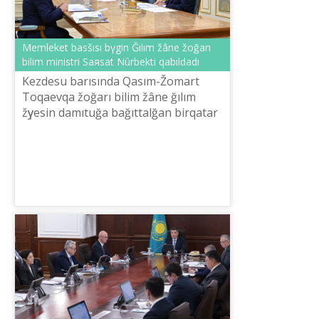
Memleket basšısı bүgіn Ğılım žâne žoğarı
bіlіm ministrі Saяsat Nûrbektі qabıldadı
Kezdesu barısında Qasım-Žomart
Toqaevqa žoğarı bіlіm žâne ğılım
žүyesіn damıtuğa bağıttalğan bіrqatar
bastama men žobalar tanıstırıldı.
Ministr elіmіzde osı uaqıtqa deyіn
šet...