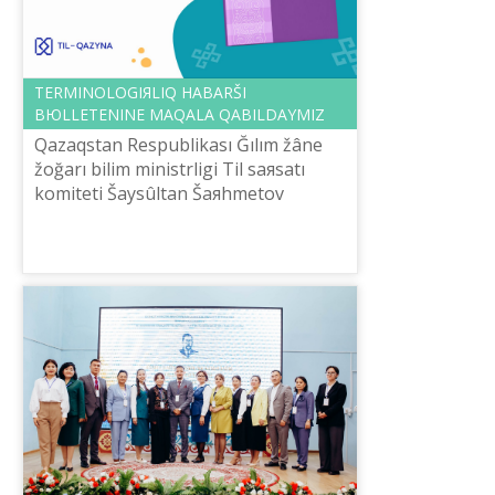
TERMINOLOGIЯLIQ HABARŠI
BЮLLETENІNE MAQALA QABILDAYMIZ
Qazaqstan Respublikası Ğılım žâne
žoğarı bіlіm ministrlіgі Tіl saяsatı
komitetі Šaysûltan Šaяhmetov
atındağı «Tіl-Qazına» ûlttıq ğılımi-
praktikalıq ortalığı «Terminologiяlıq
h...