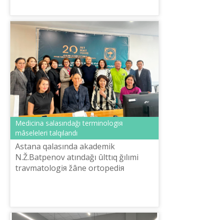
Medicina salasındağı terminologiя
mâselelerі talqılandı
Astana qalasında akademik
N.Ž.Batpenov atındağı ûlttıq ğılımi
travmatologiя žâne ortopediя
ortalığınıñ ûyımdastıruımen «Žalpı
medicina, onıñ іšіnde travmatologiя
žâne ortopedi...