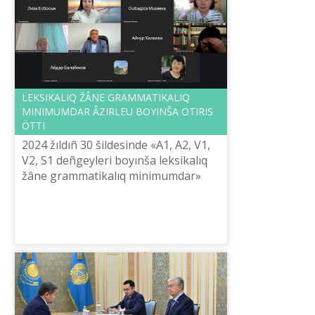
LEKSIKALIQ ŽÂNE GRAMMATIKALIQ
MINIMUMDAR ÂZІRLEU BOYINŠA OTIRIS
ÖTTІ
2024 žıldıñ 30 šіldesіnde «A1, A2, V1,
V2, S1 deñgeylerі boyınša leksikalıq
žâne grammatikalıq minimumdar»
âzіrleu žûmıstarı boyınša saraptama
otırısı öttі.