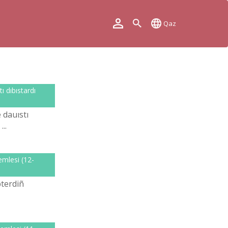
Qaz
ı dıbıstardı
 dauıstı
..
emlesі (12-
pterdіñ