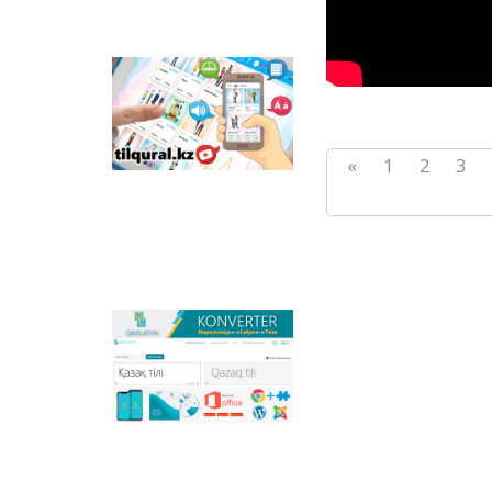
ornalastırılğan.
Tilqural.kz –
memlekettіk tіldі
deñgeylep үyrenuge
arnalğan veb-servis.
Saytta A1 deñgeyі
«
1
2
3
boyınša žaña âlіpbi
men emle ereželerіn
žazu, oqudı
meñgertuge arnalğan
onlayn kurs
ornalastırılğan.
Qazlatyn.kz –
mâtіnderdі kirilden
latınğa žâne töte
žazuğa onlayn tүrde
sâykestendіretіn
köpfunkcionaldı
konverter žâne
Qazaqstandağı latın