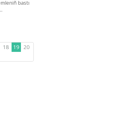
emlenіñ bastı
..
18
19
20