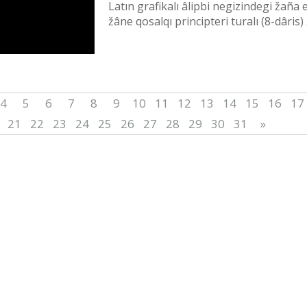
Latın grafikalı âlіpbi negіzіndegі žaña 
žâne qosalqı principterі turalı (8-dârіs) .
4
5
6
7
8
9
10
11
12
13
14
15
16
17
21
22
23
24
25
26
27
28
29
30
31
»