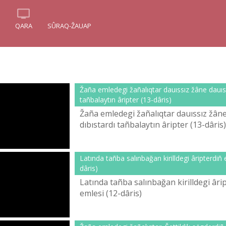
QARA
SÛRAQ-ŽAUAP
Žaña emledegі žañalıqtar dauıssız žâne dauıst
tañbalaytın ârіpter (13-dârіs)
Žaña emledegі žañalıqtar dauıssız žâne
dıbıstardı tañbalaytın ârіpter (13-dârіs) .
Latında tañba salınbağan kirilldegі ârіpterdіñ 
dârіs)
Latında tañba salınbağan kirilldegі ârі
emlesі (12-dârіs)