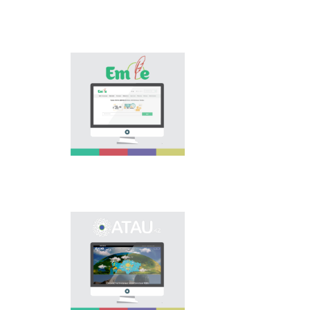
osınday özektі
mâselenі šešuge
arnalıp, tіl saяsatın
köpšіlіkke
nasihattauğa žâne
«Emle.kz» эlektrondıq
tanıstıruğa үlesіn
bazası qazaq tіlіnіñ
qosadı.
orfografiяsına
arnalğan. Bûl bazada
qazaq tіlіnіñ
qoldanıstağı bekіtіlgen
orfografiяlıq sözdіgі,
orfografiяlıq ereželer,
osı salağa baylanıstı
ğılımi âdebietter
berіlgen.
Onomastikalıq
эlektrondıq bazanı
ašudıñ negіzgі maqsatı
- elіmіzdіñ
öñіrlerіndegі köše,
eldіmeken,
mekemeler men tүrlі