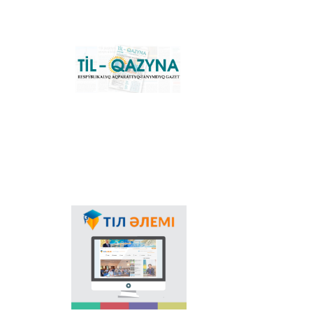
grafikasına köšu
үderіsіn sүyemeldeytіn
negіzgі ûlttıq portal.
Konverter
bağdarlamasınıñ
«Til-Qazyna»
Windows-qa arnalğan
respublikalıq
offline-nûsqasın, MS
aqparattıq-tanımdıq
Office paketіne
gazetі
arnalğan qosımšalardı,
plaginderdі žâne
Android, iOS
platformalarına
arnalğan mobilьdі
qosımšaların žүktep
aluğa boladı.
Memlekettіk tіldіñ
qoldanıs aяsınıñ
keñeюіnde ğalamtor
arqılı tіldі
nasihattaudıñ mañızı
asa zor. Elіmіzdegі osı
bağıttağı alğašqı žoba -
"Tіl âlemі" portalı