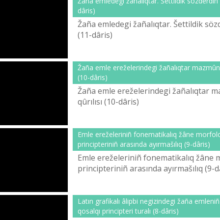
Žaña emledegі žañalıqtar. Šettіldіk sözderdіñ
dârіs)
Žaña emledegі žañalıqtar. Šettіldіk söz
(11-dârіs)
Žaña emle ereželerіndegі žañalıqtar mazmûnı
(10-dârіs)
Žaña emle ereželerіndegі žañalıqtar 
qûrılısı (10-dârіs)
Emle ereželerіnіñ fonematikalıq žâne morfolo
principterіnіñ arasında ayırmašılıq (9-dârіs)
Emle ereželerіnіñ fonematikalıq žâne m
principterіnіñ arasında ayırmašılıq (9-dâr
Latın grafikalı âlіpbi negіzіndegі žaña emlenі
qosalqı principterі turalı (8-dârіs)