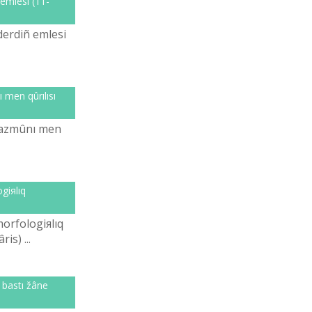
 emlesі (11-
derdіñ emlesі
 men qûrılısı
mazmûnı men
giяlıq
orfologiяlıq
іs) ...
ñ bastı žâne