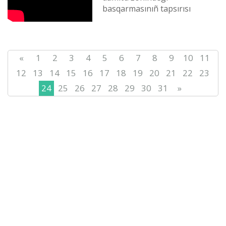
basqarmasınıñ tapsırısı
boyınša âzіrlengen. ...
«
1
2
3
4
5
6
7
8
9
10
11
12
13
14
15
16
17
18
19
20
21
22
23
24
25
26
27
28
29
30
31
»