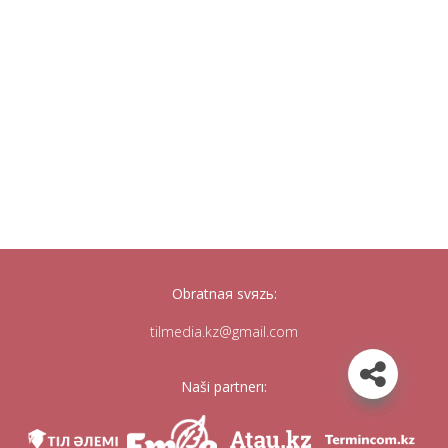
Obratnaя svяzь:
tilmedia.kz@gmail.com
Naši partnerı: