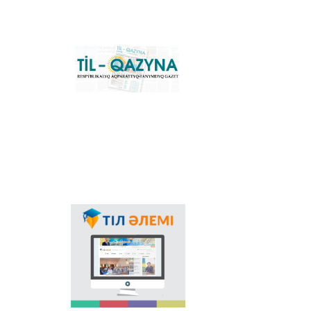
grafikasına köšu
үderіsіn sүyemeldeytіn
negіzgі ûlttıq portal.
Konverter
bağdarlamasınıñ
«Til-Qazyna»
Windows-qa arnalğan
respublikalıq
offline-nûsqasın, MS
aqparattıq-tanımdıq
Office paketіne
gazetі
arnalğan qosımšalardı,
plaginderdі žâne
Android, iOS
platformalarına
arnalğan mobilьdі
qosımšaların žүktep
aluğa boladı.
Memlekettіk tіldіñ
qoldanıs aяsınıñ
keñeюіnde ğalamtor
arqılı tіldі
nasihattaudıñ mañızı
asa zor. Elіmіzdegі osı
bağıttağı alğašqı žoba -
"Tіl âlemі" portalı