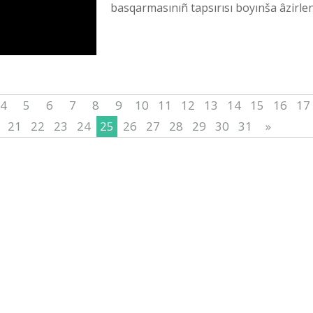
basqarmasınıñ tapsırısı boyınša âzіrleng
4
5
6
7
8
9
10
11
12
13
14
15
16
17
21
22
23
24
25
26
27
28
29
30
31
»