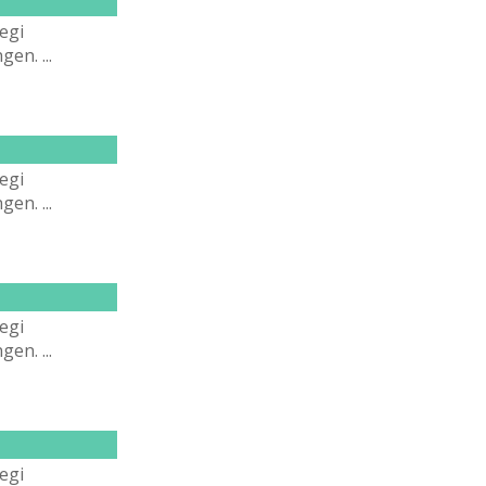
egі
en. ...
egі
en. ...
egі
en. ...
egі