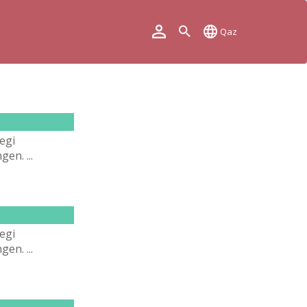
Qaz
egі
en. ...
egі
en. ...