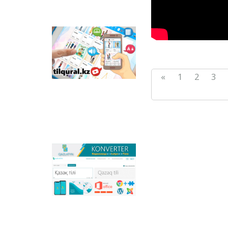
ornalastırılğan.
Tilqural.kz –
memlekettіk tіldі
deñgeylep үyrenuge
arnalğan veb-servis.
Saytta A1 deñgeyі
«
1
2
3
boyınša žaña âlіpbi
men emle ereželerіn
žazu, oqudı
meñgertuge arnalğan
onlayn kurs
ornalastırılğan.
Qazlatyn.kz –
mâtіnderdі kirilden
latınğa žâne töte
žazuğa onlayn tүrde
sâykestendіretіn
köpfunkcionaldı
konverter žâne
Qazaqstandağı latın