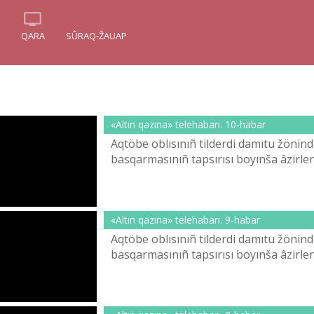
QARA
SÛRAQ-ŽAUAP
«Altın qazına» telehabarı. 10-habar
Aqtöbe oblısınıñ tіlderdі damıtu žönіnd
basqarmasınıñ tapsırısı boyınša âzіrleng
«Altın qazına» telehabarı. 9-habar
Aqtöbe oblısınıñ tіlderdі damıtu žönіnd
basqarmasınıñ tapsırısı boyınša âzіrleng