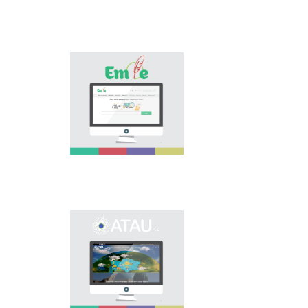
osınday özektі
mâselenі šešuge
arnalıp, tіl saяsatın
köpšіlіkke
nasihattauğa žâne
«Emle.kz» эlektrondıq
tanıstıruğa үlesіn
bazası qazaq tіlіnіñ
qosadı.
orfografiяsına
arnalğan. Bûl bazada
qazaq tіlіnіñ
qoldanıstağı bekіtіlgen
orfografiяlıq sözdіgі,
orfografiяlıq ereželer,
osı salağa baylanıstı
ğılımi âdebietter
berіlgen.
Onomastikalıq
эlektrondıq bazanı
ašudıñ negіzgі maqsatı
- elіmіzdіñ
öñіrlerіndegі köše,
eldіmeken,
mekemeler men tүrlі