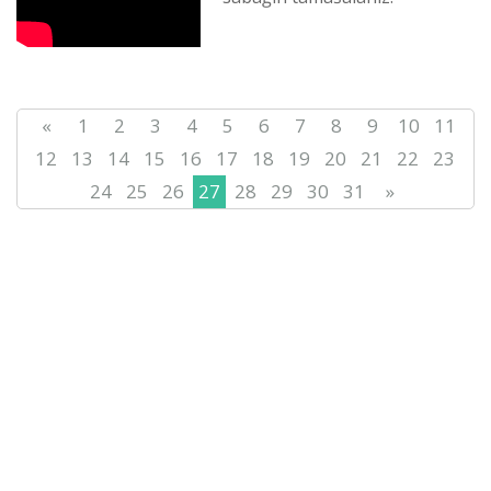
Qarağandı oblısınıñ tіlderdі
damıtu žönіndegі basqar...
«
1
2
3
4
5
6
7
8
9
10
11
12
13
14
15
16
17
18
19
20
21
22
23
24
25
26
27
28
29
30
31
»