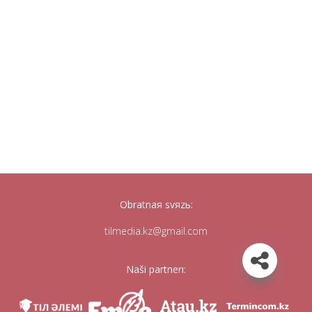
Obratnaя svяzь:
tilmedia.kz@gmail.com
Naši partnerı: