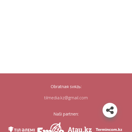
Obratnaя svяzь:
tilmedia.kz@gmail.com
Naši partnerı: