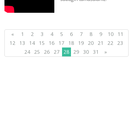
Qarağandı oblısınıñ tіlderdі
damıtu žönіndegі basqar...
«
1
2
3
4
5
6
7
8
9
10
11
12
13
14
15
16
17
18
19
20
21
22
23
24
25
26
27
28
29
30
31
»