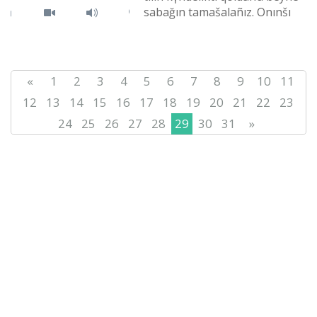
sabağın tamašalañız. Onınšı
sabağımızdıñ taqırıbı -
mağan kelіñіz. D...
«
1
2
3
4
5
6
7
8
9
10
11
12
13
14
15
16
17
18
19
20
21
22
23
24
25
26
27
28
29
30
31
»