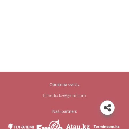
Obratnaя svяzь:
tilmedia.kz@gmail.com
Naši partnerı: