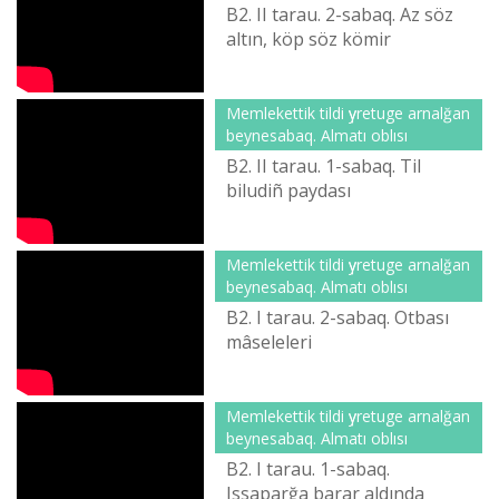
B2. ІІ tarau. 2-sabaq. Az söz
altın, köp söz kömіr
Memlekettіk tіldі үyretuge arnalğan
beynesabaq. Almatı oblısı
B2. ІІ tarau. 1-sabaq. Tіl
bіludіñ paydası
Memlekettіk tіldі үyretuge arnalğan
beynesabaq. Almatı oblısı
B2. І tarau. 2-sabaq. Otbası
mâselelerі
Memlekettіk tіldі үyretuge arnalğan
beynesabaq. Almatı oblısı
B2. І tarau. 1-sabaq.
Іssaparğa barar aldında