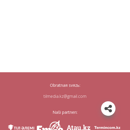
Obratnaя svяzь:
tilmedia.kz@gmail.com
Naši partnerı: