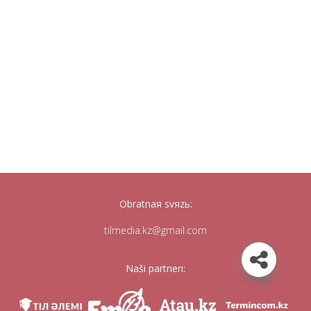
Obratnaя svяzь:
tilmedia.kz@gmail.com
Naši partnerı: