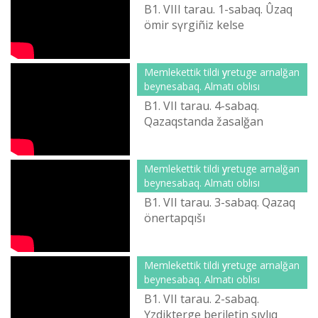
B1. VІІІ tarau. 1-sabaq. Ûzaq
ömіr sүrgіñіz kelse
Memlekettіk tіldі үyretuge arnalğan
beynesabaq. Almatı oblısı
B1. VІІ tarau. 4-sabaq.
Qazaqstanda žasalğan
Memlekettіk tіldі үyretuge arnalğan
beynesabaq. Almatı oblısı
B1. VІІ tarau. 3-sabaq. Qazaq
önertapqıšı
Memlekettіk tіldі үyretuge arnalğan
beynesabaq. Almatı oblısı
B1. VІІ tarau. 2-sabaq.
Үzdіkterge berіletіn sıylıq