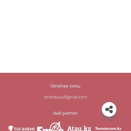
Obratnaя svяzь:
tilmedia.kz@gmail.com
Naši partnerı: