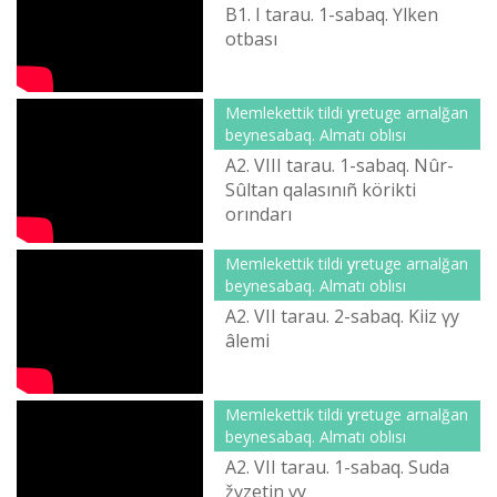
B1. І tarau. 1-sabaq. Үlken
otbası
Memlekettіk tіldі үyretuge arnalğan
beynesabaq. Almatı oblısı
A2. VІІІ tarau. 1-sabaq. Nûr-
Sûltan qalasınıñ körіktі
orındarı
Memlekettіk tіldі үyretuge arnalğan
beynesabaq. Almatı oblısı
A2. VІІ tarau. 2-sabaq. Kiіz үy
âlemі
Memlekettіk tіldі үyretuge arnalğan
beynesabaq. Almatı oblısı
A2. VІІ tarau. 1-sabaq. Suda
žүzetіn үy