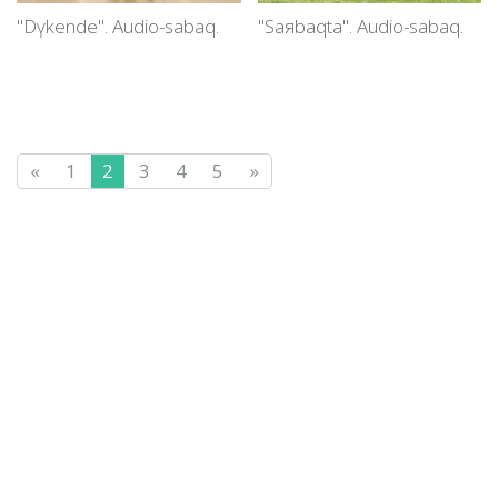
"Dүkende". Audio-sabaq.
"Saяbaqta". Audio-sabaq.
«
1
2
3
4
5
»