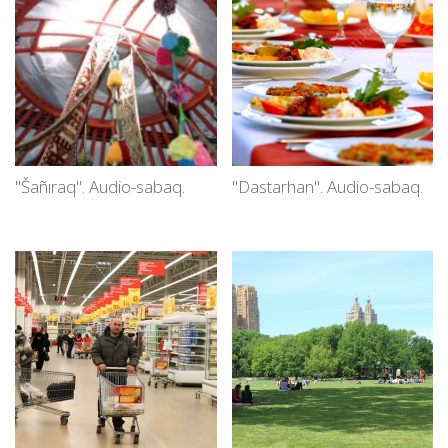
"Šañıraq". Audio-sabaq.
"Dastarhan". Audio-sabaq.