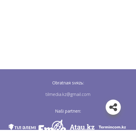
Obratnaя svяzь:
tilmedia.kz@gmail.com
Naši partnerı: