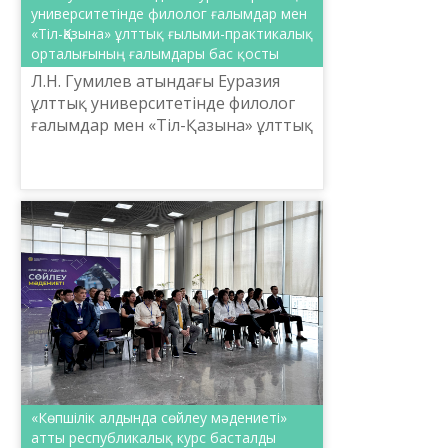
университетінде филолог ғалымдар мен
«Тіл-Қазына» ұлттық ғылыми-практикалық
орталығының ғалымдары бас қосты
Л.Н. Гумилев атындағы Еуразия
ұлттық университетінде филолог
ғалымдар мен «Тіл-Қазына» ұлттық
ғылыми-практикалық
орталығының ғалымдары бас
қосты. Өткен аптада
ұйымдастырылған ...
«Көпшілік алдында сөйлеу мәдениеті»
атты республикалық курс басталды