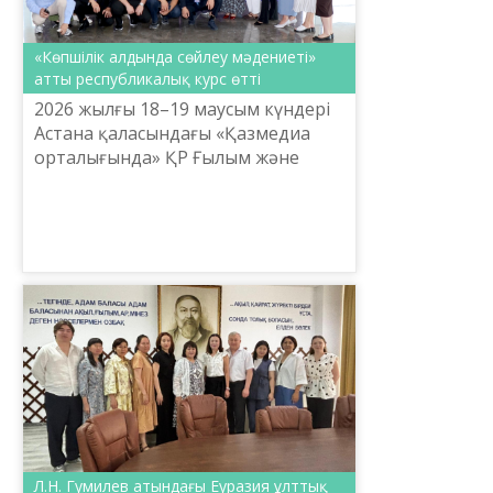
«Көпшілік алдында сөйлеу мәдениеті»
атты республикалық курс өтті
2026 жылғы 18–19 маусым күндері
Астана қаласындағы «Қазмедиа
орталығында» ҚР Ғылым және
жоғары білім министрлігінің Тіл
саясаты комитеті және Ш.
Шаяхметов атындағы «Тіл-
Қазына...
Л.Н. Гумилев атындағы Еуразия ұлттық