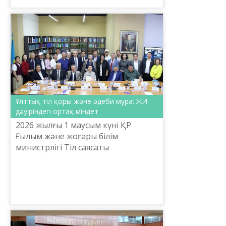
практикалық орталығы «Н...
Ұлттық тіл қоры және әдеби мұра: ЖИ
дәуіріндегі ортақ міндет
2026 жылғы 1 маусым күні ҚР
Ғылым және жоғары білім
министрлігі Тіл саясаты
комитетінің Ш. Шаяхметов
атындағы «Тіл-Қазына» ұлттық
ғылыми-практикалық
орталығында «Ұлттық тіл қо...