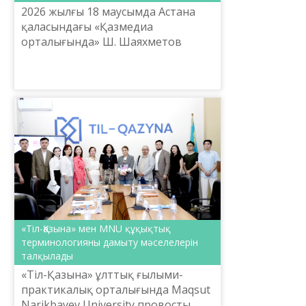
2026 жылғы 18 маусымда Астана
қаласындағы «Қазмедиа
орталығында» Ш. Шаяхметов
атындағы «Тіл-Қазына» ұлттық
ғылыми-практикалық
орталығының ұйымдастыруымен
«Көпшілік алдында сөй...
«Тіл-Қазына» мен MNU құқықтық
терминологияны дамыту мәселелерін
талқылады
«Тіл-Қазына» ұлттық ғылыми-
практикалық орталығында Maqsut
Narikbayev University провосты