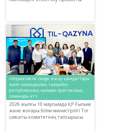
Анар Бауыржанқызы Ибраева,
Басқарма төрағасының ғылым,
инновациялар және жасанды
интел...
«Нормативтік сөздік жасау қағидаттары
және халықаралық тәжірибе»
республикалық ғылыми-практикалық
семинары өтті
2026 жылғы 10 маусымда ҚР Ғылым
және жоғары білім министрлігі Тіл
саясаты комитетінің тапсырысы
бойынша Ш.Шаяхметов атындағы
«Тіл-Қазына» ұлттық ғылыми-