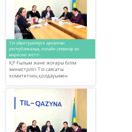
Тіл үйретушілерге арналған
республикалық онлайн семинар өз
мәресіне жетті
ҚР Ғылым және жоғары білім
министрлігі Тіл саясаты
комитетінің қолдауымен
Ш.Шаяхметов атындағы Тіл-
Қазына ұлттық ғылыми-
практикалық орталығы
ұйымдастырған «Тіл үйретудегі
линг...