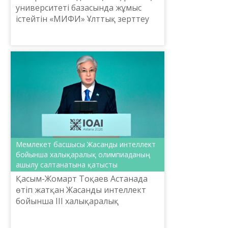
университеті базасында жұмыс
істейтін «МИФИ» Ұлттық зерттеу
ядролық университеті Алматы
филиалының алғашқы түлектеріне
диплом табыстау рәсімі ө...
Мемлекет басшысы Жасанды интеллект
бойынша халықаралық олимпиаданың
ашылу салтанатына қатысты
Қасым-Жомарт Тоқаев Астанада
өтіп жатқан Жасанды интеллект
бойынша ІІІ халықаралық
олимпиаданың ашылу
салтанатында сөз сөйледі.