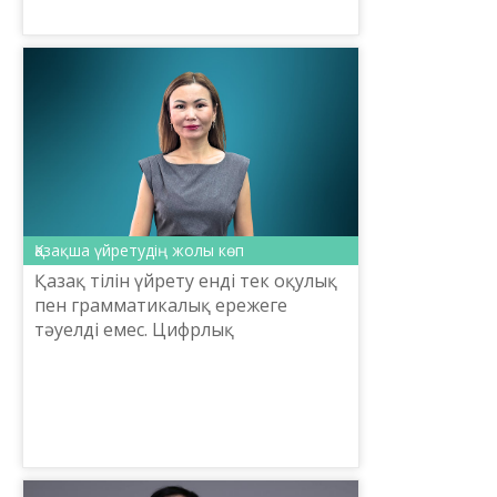
Қазақша үйретудің жолы көп
Қазақ тілін үйрету енді тек оқулық
пен грамматикалық ережеге
тәуелді емес. Цифрлық
платформалар, мобильді
қосымшалар және жасанды
интеллект тіл үйренушіні шынайы
қарым-қатынас...