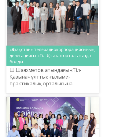
«Қазақстан» телерадиокорпорациясының
делегациясы «Тіл-Қазына» орталығында
болды
Ш.Шаяхметов атындағы «Тіл-
Қазына» ұлттық ғылыми-
практикалық орталығына
«Қазақстан»
телерадиокорпорациясының
Басқарма төрағасы Ернұр Бурахан
бастаған делегация арнайы келді.