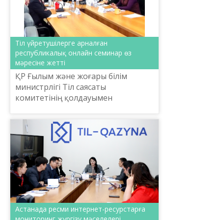
Тіл үйретушілерге арналған
республикалық онлайн семинар өз
мәресіне жетті
ҚР Ғылым және жоғары білім
министрлігі Тіл саясаты
комитетінің қолдауымен
Ш.Шаяхметов атындағы Тіл-
Қазына ұлттық ғылыми-
практикалық орталығы
ұйымдастырған «Тіл үйретудегі
линг...
Астанада ресми интернет-ресурстарға
мониторинг жүргізу мәселелері