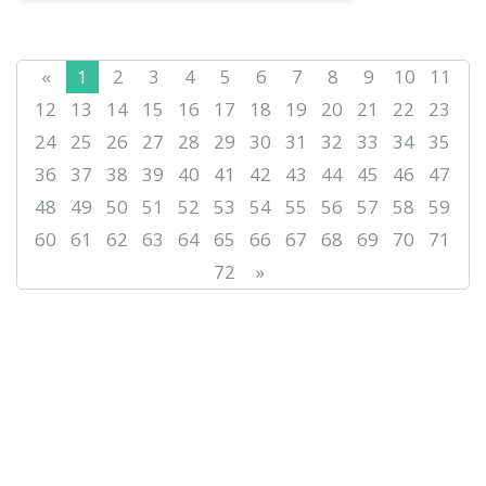
шара еліміздің әр өңірінен
жиналған тіл оқыту
орталықтарының оқытушыла...
«
1
2
3
4
5
6
7
8
9
10
11
12
13
14
15
16
17
18
19
20
21
22
23
24
25
26
27
28
29
30
31
32
33
34
35
36
37
38
39
40
41
42
43
44
45
46
47
48
49
50
51
52
53
54
55
56
57
58
59
60
61
62
63
64
65
66
67
68
69
70
71
72
»