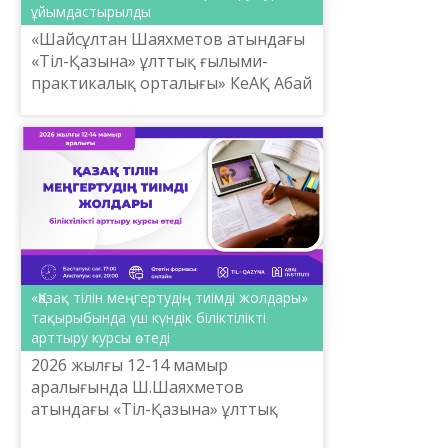
ұйымдастырылды
«Шайсұлтан Шаяхметов атындағы
«Тіл-Қазына» ұлттық ғылыми-
практикалық орталығы» КеАҚ Абай
институтының ұйымдастыруымен
12-14 мамыр аралығында «Қазақ
тілін меңгертудің тиімді жо...
«Қазақ тілін меңгертудің тиімді жолдары»
тақырыбында үш күндік біліктілікті
арттыру курсы өтеді
2026 жылғы 12-14 мамыр
аралығында Ш.Шаяхметов
атындағы «Тіл-Қазына» ұлттық
ғылыми-практикалық орталығы