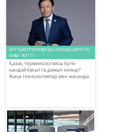
ҰЛТТЫҚ ТЕРМИНҚОРДЫ БІРІЗДЕНДІРЕТІН
УАҚЫТ ЖЕТТІ
Қазақ терминологиясы бүгін
қандай бағытта дамып келеді?
Жаңа технологиялар мен жасанды
интеллект дәуірінде ұлттық
терминқорды қалыптастыруға кім
жауапты? Неліктен ресми бекіті...