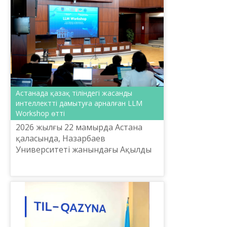
Астанада қазақ тіліндегі жасанды
интеллектті дамытуға арналған LLM
Workshop өтті
2026 жылғы 22 мамырда Астана
қаласында, Назарбаев
Университеті жанындағы Ақылды
жүйелер және жасанды интеллект
институтының (ISSAI) базасында
қазақ тілінің цифрлық кеңістіктег...