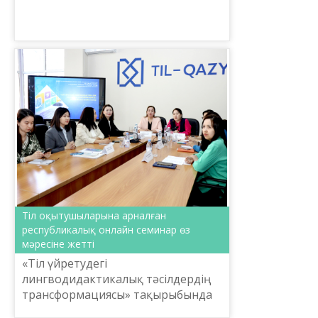
ұйымдастыруымен «Қазақ тілін
меңгертудің тиімді жолдары»
тақырыбында үш ...
Тіл оқытушыларына арналған
республикалық онлайн семинар өз
мәресіне жетті
«Тіл үйретудегі
лингводидактикалық тәсілдердің
трансформациясы» тақырыбында
ұйымдастырылған бұл мазмұнды