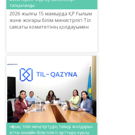
талқыланды
2026 жылғы 15 мамырда ҚР Ғылым
және жоғары білім министрлігі Тіл
саясаты комитетінің қолдауымен
Ш.Шаяхметов атындағы «Тіл-
Қазына» ұлттық ғылыми-
практикалық орталығы «Ресми
инт...
«Қазақ тілін меңгертудің тиімді жолдары»
атты онлайн біліктілікті арттыру курсы