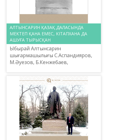
АЛТЫНСАРИН ҚАЗАҚ ДАЛАСЫНДА
МЕКТЕП ҚАНА ЕМЕС, КІТАПХАНА ДА
АШУҒА ТЫРЫСҚАН
Ыбырай Алтынсарин
шығармашылығы С.Аспандияров,
М.Әуезов, Б.Кенжебаев,
Б.Сүлейменов, М.Ақынжанов,
Б.Ысқақов сияқты ғалымдар мен
жазушылардың зерттеулерінде жан-
жақты зерделеніп...