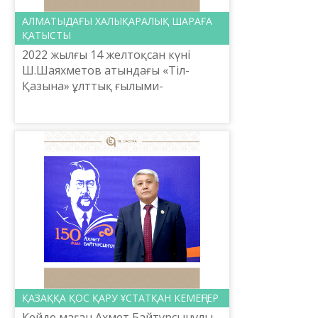
АЛМАТЫДАҒЫ ХАЛЫҚАРАЛЫҚ ШАРАҒА
ҚАТЫСТЫ
2022 жылғы 14 желтоқсан күні
Ш.Шаяхметов атындағы «Тіл-
Қазына» ұлттық ғылыми-
практикалық орталығының бас
директоры, белгілі ғалым
Е.Тілешов Алматы қаласында
өткен А.Байтұрсынұ...
ҚАЗАҚҚА ҚОС ҚАРУ ҰСТАТҚАН КЕМЕҢГЕР
Кейде маған Ахмет Байтұрсынұлы