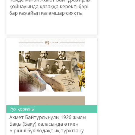
қойнауында қазаққа керектің бәрі
бар ғажайып ғаламшар сияқты
болып көрінеді. Біз сол алып
планетаға ғайыптан тайып топ ете
түскен адам сияқтымыз...
Рух қорғаны
Ахмет Байтұрсынұлы 1926 жылы
Бақы (Баку) қаласында өткен
Бірінші бүкілодақтық түркітану