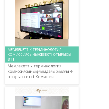
МЕМЛЕКЕТТІК ТЕРМИНОЛОГИЯ
КОМИССИЯСЫНЫҢ КЕЗЕКТІ ОТЫРЫСЫ
ӨТТІ
Мемлекеттік терминология
комиссиясының ағымдағы жылғы 4-
отырысы өтті. Комиссия
отырысында күн тәртібіне сәйкес
Қазақстан Республикасы Ауыл
шаруашылығы министрлігі ұсынған
өсім...