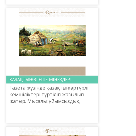
бұрын қазақтың мінез-қа...
ҚАЗАҚТЫҢ ӨЗГЕШЕ МІНЕЗДЕРІ
Газета жүзінде қазақтың һәр­­түрлі
кемшіліктері түр­ті­ліп жазылып
жатыр. Мысалы: ұйымсыздық,
күндестік, парақорлық, партия,
әділетсіз билік, әйелдің халі деген
сияқ­тылар. Ра...