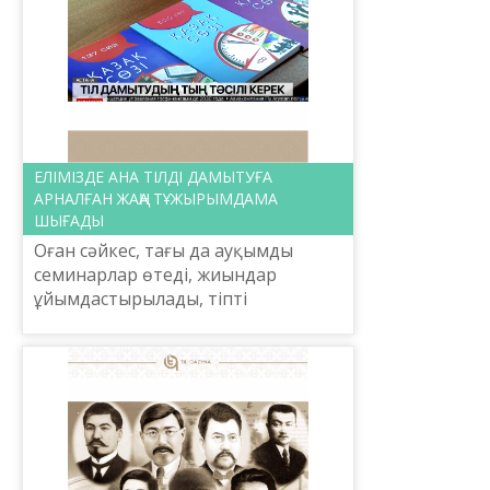
ЕЛІМІЗДЕ АНА ТІЛДІ ДАМЫТУҒА
АРНАЛҒАН ЖАҢА ТҰЖЫРЫМДАМА
ШЫҒАДЫ
Оған сәйкес, тағы да ауқымды
семинарлар өтеді, жиындар
ұйымдастырылады, тіпті
дарындыларды түкпір-түкпірден
жинайтын байқаулар өткізіледі,
деп хабарлайды «Хабар 24».
Егемендік...