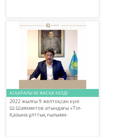
сиезінде сөйле­ген сөзінде: «Мәде­
ниет тірі табиғаттағы жаратылыс
дамуының жалғасы реті...
АСҚАРАЛЫ 60 ЖАСҚА КЕЛДІ
2022 жылғы 9 желтоқсан күні
Ш.Шаяхметов атындағы «Тіл-
Қазына ұлттық ғылыми-
практикалық орталығы Құқықтық
және кадр жұмысы басқармасының
басшысы Г.Омарова тілтанушы