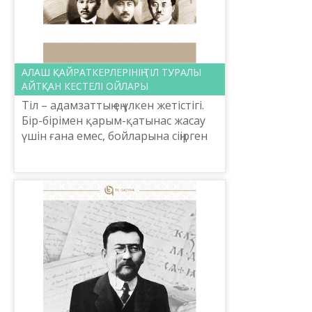
АЛАШ ҚАЙРАТКЕРЛЕРІНІҢ ТІЛ ТУРАЛЫ
АЙТҚАН КЕСТЕЛІ ОЙЛАРЫ
Тіл – адамзаттың ең үлкен жетістігі.
Бір-бірімен қарым-қатынас жасау
үшін ғана емес, бойларына сіңірген
өз тілдері арқылы тарихын,
мәдениетін тануға ұмтылады. Ал
біздің Алаш қ...