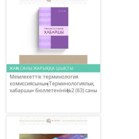
ЖАҢА САНЫ ЖАРЫҚҚА ШЫҚТЫ
Мемлекеттік терминология
комиссиясының «Терминологиялық
хабаршы» бюллетенінің №2 (63) саны
жарық көрді. «Ресмиет» айдарында
Мемлекеттік терминология
комиссиясының 2022 жылғы 4...