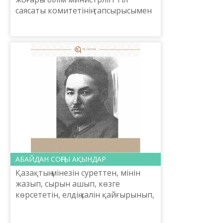
саясаты комитетінің тапсырысымен
«Тіл шебері-2022» республикалық
байқауы өтті.
АБАЙДАН СОҢҒЫ АҚЫНДАР
Қазақтың мінезін суреттен, мінін
жазып, сырын ашып, көзге
көрсететін, елдің халін қайғырынып,
жақсылыққа сүйреген сөздер
Абайдан бері басталды. Абайдан