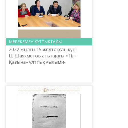
МЕРЕКЕМЕН ҚҰТТЫҚТАДЫ
2022 жылғы 15 желтоқсан күні
Ш.Шаяхметов атындағы «Тіл-
Қазына» ұлттық ғылыми-
практикалық орталығының
атқарушы директоры
Л.Есбосынова ұжымды Тәуелсіздік
мерекесімен құттықтады.