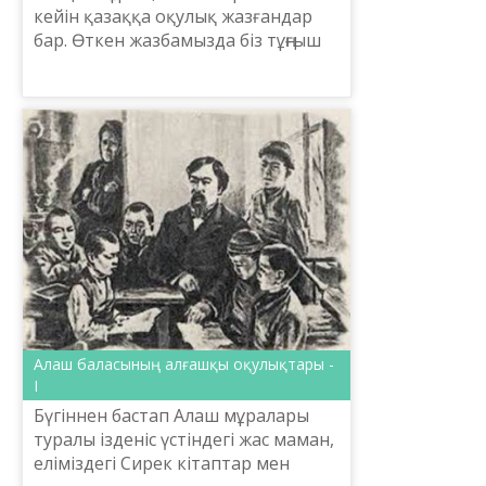
кейін қазаққа оқулық жазғандар
бар. Өткен жазбамызда біз тұңғыш
педагог Ы. Алтынсарин жазған
«Қазақ хрестоматиясы» 1879
жылдан 1906 жылға дейін қо...
Алаш баласының алғашқы оқулықтары -
I
Бүгіннен бастап Алаш мұралары
туралы ізденіс үстіндегі жас маман,
еліміздегі Сирек кітаптар мен