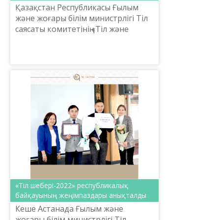
Қазақстан Республикасы Ғылым
және жоғары білім министрлігі Тіл
саясаты комитетінің «Тіл және
қоғам» альманахының 2022 жылғы
№2 (56) кезекті саны жарық көрді.
«Тіл шебері-2022» республикалық
байқауының жеңімпаздары анықталды
Кеше Астанада Ғылым және
жоғары білім министрлігі Тіл