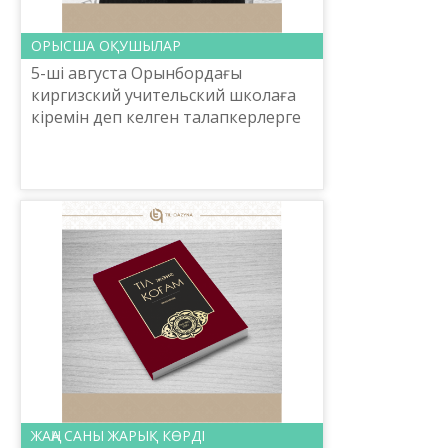
ОРЫСША ОҚУШЫЛАР
5-ші августа Орынбордағы
киргизский учительский школаға
кіремін деп келген талапкерлерге
етмихан болды. Кіруге келген 80
кісі еді, оның жартысы қазақ,
жартысы орыс балалары. Ж...
ЖАҢА САНЫ ЖАРЫҚ КӨРДІ