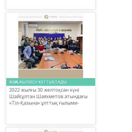
қолжазбалар қорынан қазақтың
өткен ғасырлардағы көптеген
мұраларын жарыққа шыға...
ЖАҢА ЖЫЛМЕН ҚҰТТЫҚТАДЫ
2022 жылғы 30 желтоқсан күні
Шайсұлтан Шаяхметов атындағы
«Тіл-Қазына» ұлттық ғылыми-
практикалық орталығының Бас
директоры Е.Тілешов ұжымды Жаңа
жылмен құттықтады.