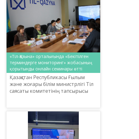
«Тіл-Қазына» орталығында «Бекітілген
терминдерге мониторинг» жобасының
қорытынды онлайн семинары өтті
Қазақстан Республикасы Ғылым
және жоғары білім министрлігі Тіл
саясаты комитетінің тапсырысы
бойынша Шайсұлтан Шаяхметов
атындағы «Тіл-Қазына» ұлттық
ғылыми-практикалық орталы...