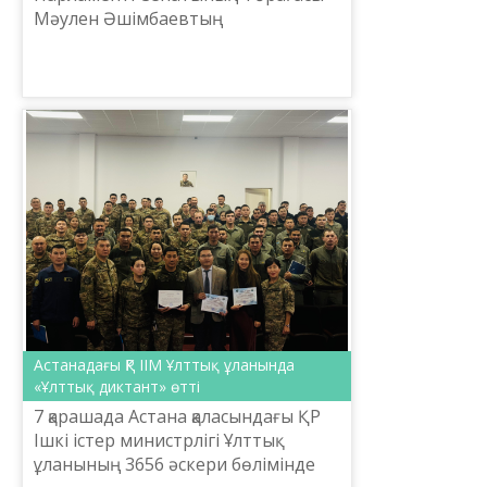
Мәулен Әшімбаевтың
төрағалығымен «Цифрлық дәуір:
жалпыұлттық құндылықтар және
бірегейлік» тақырыбындағы «Ұлттық
мү...
Астанадағы ҚР ІІМ Ұлттық ұланында
«Ұлттық диктант» өтті
7 қарашада Астана қаласындағы ҚР
Ішкі істер министрлігі Ұлттық
ұланының 3656 әскери бөлімінде