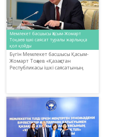
Мемлекет басшысы Қасым-Жомарт
Тоқаев ішкі саясат туралы жарлыққа
қол қойды
Бүгін Мемлекет басшысы Қасым-
Жомарт Тоқаев «Қазақстан
Республикасы ішкі саясатының
негізгі қағидаттары, құндылықтары
мен бағыттарын бекіту туралы»
Жарлыққа қол қойды.