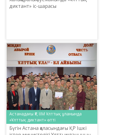
диктант» іс-шарасы
ұйымдастырылды. Әуежайдың
әкімшілік және қызмет көрсету
бөлімдерінің мамандары диктант
жазып, өз бі...
Астанадағы ҚР ІІМ Ұлттық ұланында
«Ұлттық диктант» өтті
Бүгін Астана қаласындағы ҚР Ішкі
істер министрлігі Ұлттық ұланының