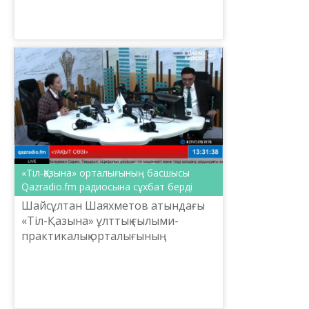
сынап көрді...
«Тіл-Қазына» орталығының басшысы
Qazradio.fm радиосына сұхбат берді
Шайсұлтан Шаяхметов атындағы
«Тіл-Қазына» ұлттық ғылыми-
практикалық орталығының
басшысы Мақпал Құрманжанқызы
Жұмабай Qazradio.fm радиосының
«Уақыт сөзі» бағдарламасына сұхбат
...