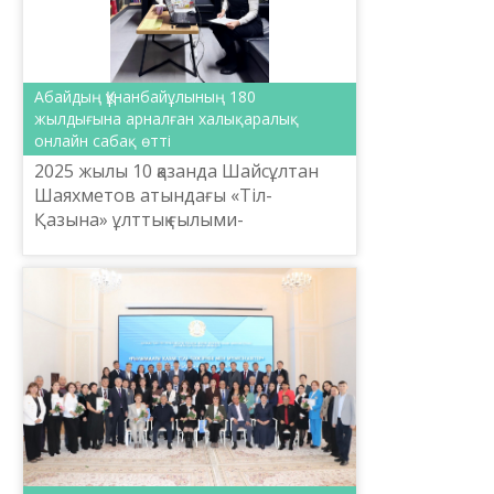
Абайдың Құнанбайұлының 180
жылдығына арналған халықаралық
онлайн сабақ өтті
2025 жылы 10 қазанда Шайсұлтан
Шаяхметов атындағы «Тіл-
Қазына» ұлттық ғылыми-
практикалық орталығы «Абай
институты» қазақтың ұлы ойшылы,
ақын Абай Құнанбайұлының 180
жылдығына ...