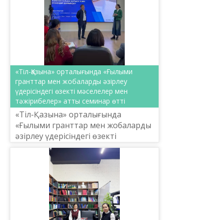
«Тіл-Қазына» орталығында «Ғылыми
гранттар мен жобаларды әзірлеу
үдерісіндегі өзекті мәселелер мен
тәжірибелер» атты семинар өтті
«Тіл-Қазына» орталығында
«Ғылыми гранттар мен жобаларды
әзірлеу үдерісіндегі өзекті
мәселелер мен тәжірибелер» атты
семинар өтті