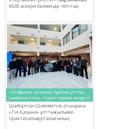
6636 әскери бөлімінде «Ұлттық
диктант» іс-шарасы
ұйымдастырылды.
«Тіл-Қазына» орталығы Еуразия ұлттық
университетінің студенттерімен кездесті
Шайсұлтан Шаяхметов атындағы
«Тіл-Қазына» ұлттық ғылыми-
практикалық орталығының
мамандары Л.Н. Гумилев атындағы