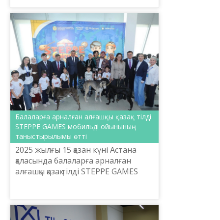
Еуразия ұлттық университетінің
студенттерімен кездесті.
Балаларға арналған алғашқы қазақ тілді
STEPPE GAMES мобильді ойынының
таныстырылымы өтті
2025 жылғы 15 қазан күні Астана
қаласында балаларға арналған
алғашқы қазақ тілді STEPPE GAMES
мобильді ойынының ресми
таныстырылымы өтті. Іс-шараға
мемлекет және қоғам қайратк...