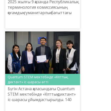
2025 жылғы 9 қазанда Республикалық
терминология комиссиясының
қоғамдық-гуманитарлық бағыттағы
үшінші отырысы өтті. Отырысқа
қоғамдық-гуманитарлық бағыт
бойынша Комиссия мүшеле...
Quantum STEM мектебінде «Ұлттық
диктант» іс-шарасы өтті
Бүгін Астана қаласындағы Quantum
STEM мектебінде «Ұлттық диктант»
іс-шарасы ұйымдастырылды. 140
оқушы қазақ тілінде диктант жазып,
өз білімдері мен сауаттылықтарын