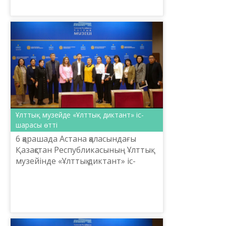
«Ұлттық диктант» іс-шарасы
ұйымдастырылды.
Ұлттық музейде «Ұлттық диктант» іс-
шарасы өтті
6 қарашада Астана қаласындағы
Қазақстан Республикасының Ұлттық
музейінде «Ұлттық диктант» іс-
шарасы өтті. Іс-шараға Ұлттық музей
қызметкерлері белсенді қатысып, қазақ
тілінде ...