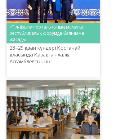
«Тіл-Қазына» орталығының маманы
республикалық форумда баяндама
жасады
28–29 қазан күндері Қостанай
қаласында Қазақстан халқы
Ассамблеясының
ұйымдастыруымен «Ұлы даланың
ұлтаралық тілі» атты республикалық
форум өтті.