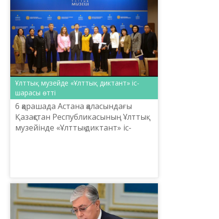
Ұлттық музейде «Ұлттық диктант» іс-
шарасы өтті
6 қарашада Астана қаласындағы
Қазақстан Республикасының Ұлттық
музейінде «Ұлттық диктант» іс-
шарасы өтті. Іс-шараға Ұлттық музей
қызметкерлері белсенді қатысып, қазақ
тілінде ...