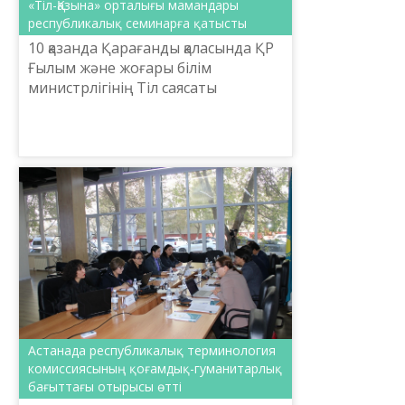
«Тіл-Қазына» орталығы мамандары
республикалық семинарға қатысты
10 қазанда Қарағанды қаласында ҚР
Ғылым және жоғары білім
министрлігінің Тіл саясаты
комитеті мен Қарағанды облысы
әкімдігінің ұйымдастыруымен
«AMANAT» партиясының мәжіліс
зал...
Астанада республикалық терминология
комиссиясының қоғамдық-гуманитарлық
бағыттағы отырысы өтті