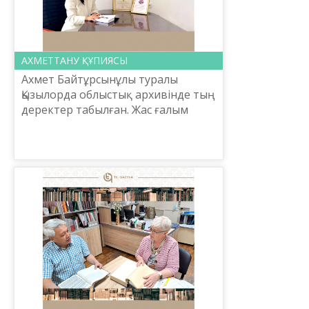
АХМЕТТАНУ ҚҰПИЯСЫ
Ахмет Байтұрсынұлы туралы
Қызылорда облыстық архивінде тың
деректер табылған. Жас ғалым
Айдана Махамбет «Қызылорда
облыстық мемлекеттік архиві. 184
қор. 1-тізімдеме, 17-іст» қ...