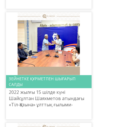
қозғалысына қатысқан қоғам
қайраткерлерінің шетелдердегі
ар...
ЗЕЙНЕТКЕ ҚҰРМЕТПЕН ШЫҒАРЫП
САЛДЫ
2022 жылғы 15 шілде күні
Шайсұлтан Шаяхметов атындағы
«Тіл-Қазына» ұлттық ғылыми-
практикалық орталығының ұжымы
есімі елге танымал белгілі
журналист, Орталықтың