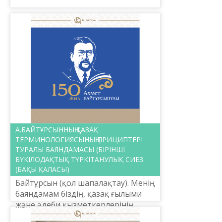
А.БАЙТҰРСЫННЫҢ ҚАЗАҚ
ТЕРМИНОЛОГИЯСЫНЫҢ ПРИЦИПТЕРІ
ТУРАЛЫ БАЯНДАМАСЫ (БІРІНШІ
БҮКІЛОДАҚТЫҚ ТҮРКІТАНУЛЫҚ СИЕЗ.
(БАҚЫ ҚАЛАСЫ)
Байтұрсын (қол шапалақтау). Менің
баяндамам біздің, қазақ ғылыми
және әдеби қызметкерлерінің,
халық әдебиеті үшін