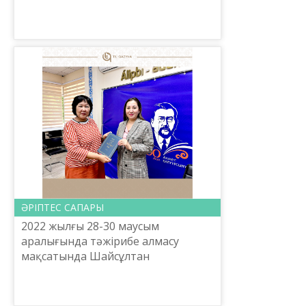
практикалық орталығы
Ақпараттық технология
басқармасының басшысы, жас
ғалым Мөлдір Бақытқызы ...
ӘРІПТЕС САПАРЫ
2022 жылғы 28-30 маусым
аралығында тәжірибе алмасу
мақсатында Шайсұлтан
Шаяхметов атындағы «Тіл-Қазына»
ұлттық ғылыми-практикалық
орталығына Қарағанды облысының