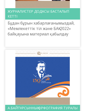
ЖУРНАЛИСТЕР ДОДАСЫ БАСТАЛЫП
КЕТТІ
Бұдан бұрын хабарлағанымыздай,
«Мемлекеттік тіл және БАҚ-2022»
байқауына материал қабылдау
жүріп жатыр. Шайсұлтан
Шаяхметов атындағы «Тіл-Қазына»
ұлттық ғылыми-практикалық орт...
А.БАЙТҰРСЫННЫҢ ОРФОГРАФИЯ ТУРАЛЫ