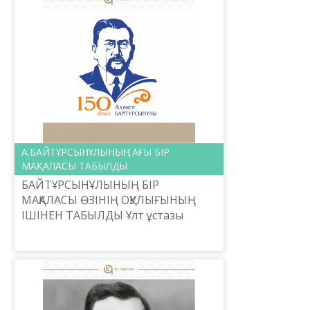
редакциялық бас...
А.БАЙТҰРСЫНҰЛЫНЫҢ ТАҒЫ БІР
МАҚАЛАСЫ ТАБЫЛДЫ
БАЙТҰРСЫНҰЛЫНЫҢ БІР
МАҚАЛАСЫ ӨЗІНІҢ ОҚУЛЫҒЫНЫҢ
ІШІНЕН ТАБЫЛДЫ Ұлт ұстазы
Ахмет Байтұрсынұлының «Оқу
құралы» (балаларға) (1912-1925
жылдары көп рет басылған), «Оқу
құралы» (үлк...