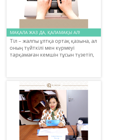
МАҚАЛА ЖАЗ ДА, ҚАЛАМАҚЫ АЛ!
Тіл – жалпы ұлтқа ортақ қазына, ал
оның түйткілі мен күрмеуі
тарқамаған кемшін тұсын түзетіп,
өрісін кеңейту – баршамыздың
міндетіміз. Осы орайда Шайсұлтан
Шаяхметов атындағы ...