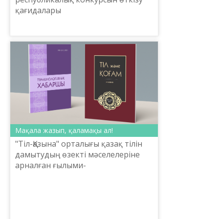
қағидалары
Мақала жазып, қаламақы ал!
"Тіл-Қазына" орталығы қазақ тілін
дамытудың өзекті мәселелеріне
арналған ғылыми-
публицистикалық мақала жазып,
мемлекеттік тілдің қолданыс аясын
кеңейтуге күш салуға шақырады. ...