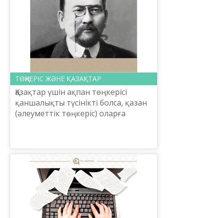
ТӨҢКЕРІС ЖӘНЕ ҚАЗАҚТАР
Қазақтар үшін ақпан төңкерісі
қаншалықты түсінікті болса, қазан
(әлеуметтік төңкеріс) оларға
соншалықты түсініксіз көрінді.
Бірінші төңкерісті олар қалай аса
қуанышпен қарсы а...