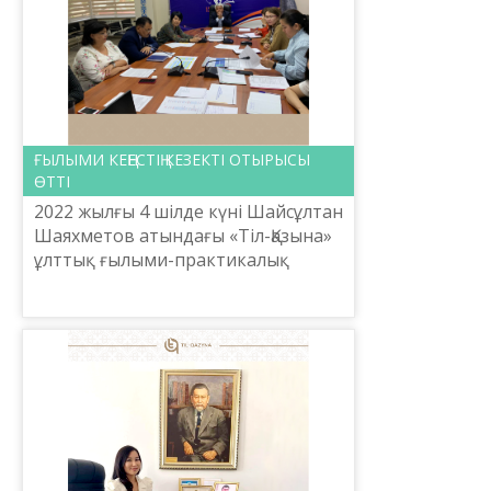
ҒЫЛЫМИ КЕҢЕСТІҢ КЕЗЕКТІ ОТЫРЫСЫ
ӨТТІ
2022 жылғы 4 шілде күні Шайсұлтан
Шаяхметов атындағы «Тіл-Қазына»
ұлттық ғылыми-практикалық
орталығы Ғылыми Кеңесінің
кезекті отырысы өтті. Күн тәртібіне
«Мемлекеттік тапсырма...