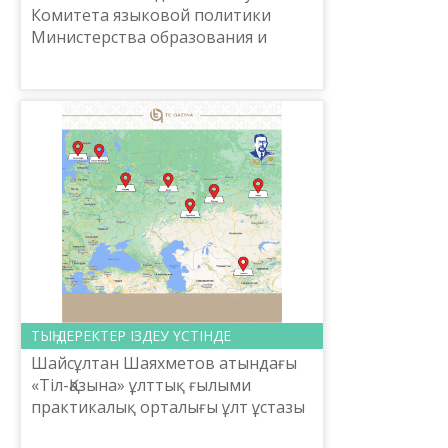
Комитета языковой политики
Министерства образования и
науки Республики Казахстан
Национальный научно-
практический центр «Тіл-Қазына»
имени Шайсулта...
ТЫҢ ДЕРЕКТЕР ІЗДЕУ ҮСТІНДЕ
Шайсұлтан Шаяхметов атындағы
«Тіл-Қазына» ұлттық ғылыми
практикалық орталығы ұлт ұстазы
Ахмет Байтұрсынұлы мен Алаш