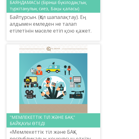
БАЯНДАМАСЫ (Бірінші бүкілодақтық
түркітанулық сиез, Бақы қаласы)
Байтұрсын. (Қол шапалақтау). Ең
алдымен емледен не талап
етілетінін мәселе етіп қою қажет.
Одан талап етілетіні – тіл
дыбыстарын сәтті де дәл жеткізу.
Екінші, бұл емле оқып-үй...
"МЕМЛЕКЕТТІК ТІЛ ЖӘНЕ БАҚ"
БАЙҚАУЫ ӨТЕДІ
«Мемлекеттік тіл және БАҚ»
республикалық конкурсын өткізу