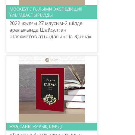
МӘСКЕУГЕ ҒЫЛЫМИ ЭКСПЕДИЦИЯ
ҰЙЫМДАСТЫРЫЛДЫ
2022 жылғы 27 маусым-2 шілде
аралығында Шайсұлтан
Шаяхметов атындағы «Тіл-Қазына»
ұлттық ғылыми-практикалық
орталығының бас директоры,
белгілі ғалым Ербол Тілешов
Мәскеуге ғыл...
ЖАҢА САНЫ ЖАРЫҚ КӨРДІ
«Тіл және Қоғам» алманахының