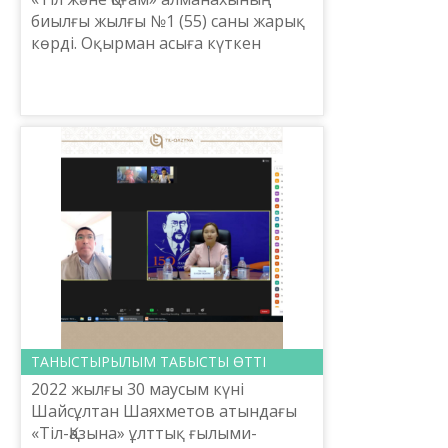
биылғы жылғы №1 (55) саны жарық
көрді. Оқырман асыға күткен
басылымның бұл саны Қазжақстан
Республикасы Ғылым және білім
министрлігі Тіл саясаты к...
ТАНЫСТЫРЫЛЫМ ТАБЫСТЫ ӨТТІ
2022 жылғы 30 маусым күні
Шайсұлтан Шаяхметов атындағы
«Тіл-Қазына» ұлттық ғылыми-