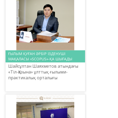
терминологияны қалай түзіп
жатқанымыз туралы және,
екіншіден,...
ҒЫЛЫМ ҚУҒАН ӘРБІР ІЗДЕНУШІ
МАҚАЛАСЫ «SCOPUS»-ҚА ШЫҒАДЫ
Шайсұлтан Шаяхметов атындағы
«Тіл-Қазына» ұлттық ғылыми-
практикалық орталығы
Ақпараттық технология
басқармасының бас менеджері, жас
маман Нұржан Бижомартұлының
көлемді мақалас...