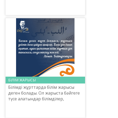
«Тіл-Қазына» ұлттық ғылыми-
практикалық орталығы ҚР
Үкіметінің 1998 жылғы 21 сәуірд...
БІЛІМ ЖАРЫСЫ
Білімді жұрттарда білім жарысы
деген болады. Ол жарыста бәйгеге
түсе алатындар білімділер,
зейінділер. Оларға бәйге тігіп,
жарысатындар бай адамдар иа
обшестуалар. Бәйге тігу,...