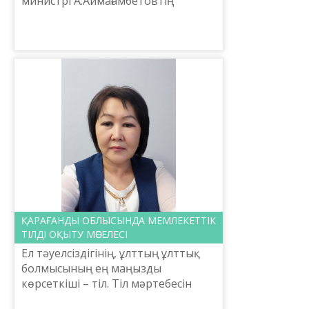
министрі А.Аймағамбетовтің
құрылымдық бөлімшелері мен
ведомстволары, облыстық, Нұр-
Сұлтан, Алматы және Шымкент
қал...
ҚАРАҒАНДЫ ОБЛЫСЫНДА МЕМЛЕКЕТТІК
ТІЛДІ ОҚЫТУ МӘСЕЛЕСІ
Ел тәуелсіздігінің, ұлттың ұлттық
болмысының ең маңызды
көрсеткіші – тіл. Тіл мәртебесін
көтеру үшін заңнамалық тұрғыдан