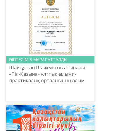
ӘРІПТЕСІМІЗ МАРАПАТТАЛДЫ
Шайсұлтан Шаяхметов атындағы
«Тіл-Қазына» ұлттық ғылыми-
практикалық орталығының ғалым
хатшысы, филология
ғылымдарының кандидаты
Нұрлыхан Нұроллақызы Айтова
Тәуелсіз Қазақстанн...