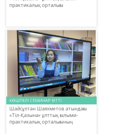
практикалық орталығы
«Отандастар Қоры» КЕАҚ бірлесе
отырып, ана тілін үйренуге
құлшыныс білдірген шетелдегі
отандастары...
КӨШПЕЛІ СЕМИНАР ӨТТІ
Шайсұлтан Шаяхметов атындағы
«Тіл-Қазына» ұлттық ғылыми-
практикалық орталығының
ұйымдастыруымен «Білім кеңістігін