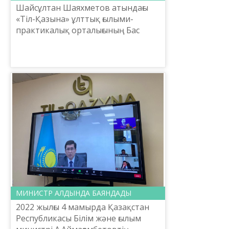
Шайсұлтан Шаяхметов атындағы
«Тіл-Қазына» ұлттық ғылыми-
практикалық орталығының Бас
директоры, белгілі ғалым Ербол
Тілешов 4 мамыр күні Түркістан
облыстық теледидарының тікеле...
МИНИСТР АЛДЫНДА БАЯНДАДЫ
2022 жылғы 4 мамырда Қазақстан
Республикасы Білім және ғылым