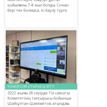
қойылғаны 7-8 жыл болды. Сонан
бері тек болмаса, ісі баулу түрге
айналған мектептер əлі аз. Көбінің-
ақ аты «баулуға» айналғанмен, ісі
бұрынғыша жүрі...
КОМИССИЯ ОТЫРЫСЫ ӨТТІ
2022 жылғы 26 сәуірде Тіл саясаты
Комитетінің тапсырысы бойынша
Шайсұлтан Шаяхметов атындағы