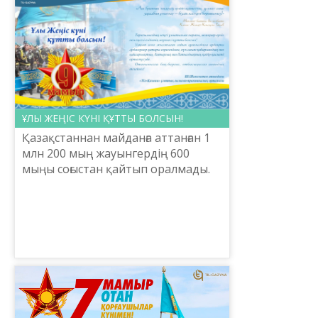
ҰЛЫ ЖЕҢІС КҮНІ ҚҰТТЫ БОЛСЫН!
Қазақстаннан майданға аттанған 1
млн 200 мың жауынгердің 600
мыңы соғыстан қайтып оралмады.
500-ден астам қазақстандық
жауынгер Кеңес Одағының Батыры
атанған болатын, оның 100...