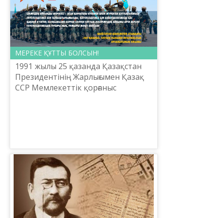
МЕРЕКЕ ҚҰТТЫ БОЛСЫН!
1991 жылы 25 қазанда Қазақстан
Президентінің Жарлығымен Қазақ
ССР Мемлекеттік қорғаныс
комитеті құрылды. 1992 жылғы 7
мамырда Мемлекеттік қорғаныс
комитеті Қазақстан Республик...