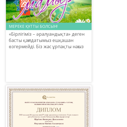
МЕРЕКЕ ҚҰТТЫ БОЛСЫН!
«Бірлігіміз – әралуандықта» деген
басты қағидатымыз ешқашан
өзгермейді. Біз жас ұрпақты нағыз
отаншыл азамат етіп
тәрбиелеуіміз керек. Әсіресе,
азаматтарды кемсітуге, олардың ...