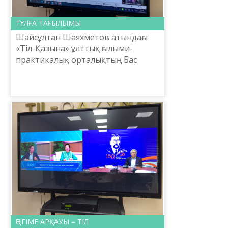
ТҰЛҒА ТАҒЫЛЫМЫ
Шайсұлтан Шаяхметов атындағы
«Тіл-Қазына» ұлттық ғылыми-
практикалық орталықтың Бас
директоры, белгілі ғалым Ербол
Тілешов Абайдың «Жидебай-
Бөрілі» мемлекеттік тарихи-
мәдени жә...
ӘҢГІМЕ АРҚАУЫ – ТІЛ