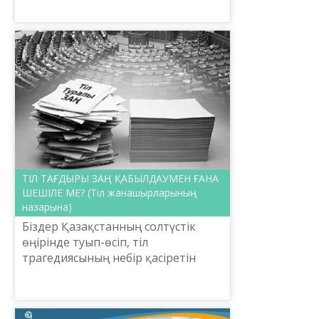
цифрландыру және ұлттық корпус
жасаудың қазіргі тәжірибелері»...
ТІЛ ТАҒДЫРЫ ЗАҢ ҚАБЫЛДАУМЕН ҒАНА
ШЕШІЛЕ МЕ? (Тіл жанашырларының
назарына)
Біздер Қазақстанның солтүстік
өңірінде туып-өсіп, тіл
трагедиясының небір қасіретін
бастан өткерген, әлі де өткеріп
келе жатқан буынның өкіліміз. Сол
себептен сонау тоқсаныншы...