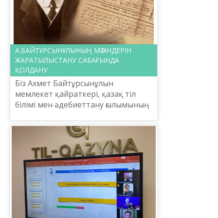
А.БАЙТҰРСЫНҰЛЫНЫҢ МӘТІНДЕРІН
ЖАРАТЫЛЫСТАНУ САБАҒЫНДА
ҚОЛДАНУ
Біз Ахмет Байтұрсынұлын
мемлекет қайраткері, қазақ тіл
білімі мен әдебиеттану ғылымының
негізін салушы, алғашқы ұлттық
әліпбидің және тұңғыш «Әліппенің»
авторы, ағартушы ретін...