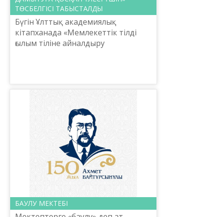
ТӨСБЕЛГІСІ ТАБЫСТАЛДЫ
Бүгін Ұлттық академиялық
кітапханада «Мемлекеттік тілді
ғылым тіліне айналдыру
мәселелері» атты дөңгелек үстел
өтті. Білім және ғылым министрі
Асхат Аймағамбетовтің
қатысуымен...
БАУЛУ МЕКТЕБІ
Мектептерге «баулу» деп ат