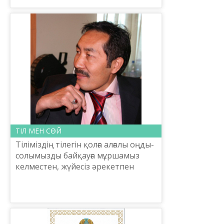
мемлекеттік тілдің көсегесін
көгертіп, мерейін үстем е...
ТІЛ МЕН СӨЙ
Тіліміздің тілегін қолға алғалы оңды-
солымызды байқауға мұршамыз
келместен, жүйесіз әрекетпен
мәселенің мұхитында малтып келе
жатқандаймыз. Қай мәселені де
шешу үшін оның қатп...