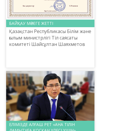
БАЙҚАУ МӘРЕГЕ ЖЕТТІ
Қазақстан Республикасы Білім және
ғылым министрлігі Тіл саясаты
комитеті Шайсұлтан Шаяхметов
атындағы «Тіл-Қазына» ұлттық
ғылыми-практикалық орталығы
ұйымдастырған «Үздік подк...
ЕЛІМІЗДЕ АЛҒАШ РЕТ «АНА ТІЛІН
ДАМЫТУҒА ҚОСҚАН ҮЛЕСІ ҮШІН»