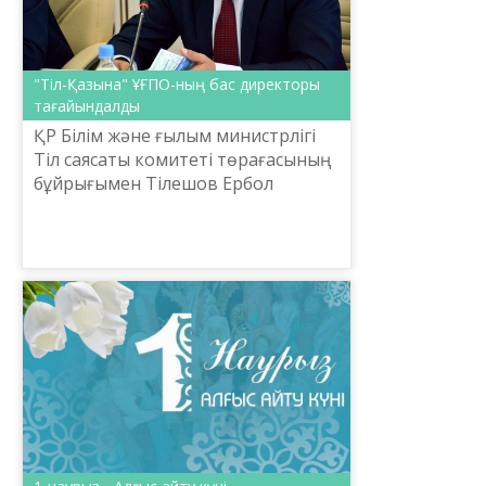
"Тіл-Қазына" ҰҒПО-ның бас директоры
тағайындалды
ҚР Білім және ғылым министрлігі
Тіл саясаты комитеті төрағасының
бұйрығымен Тілешов Ербол
Ердембекұлы «Шайсұлтан
Шаяхметов атындағы «Тіл-
Қазына» ұлттық ғылыми-
практикалық орта...