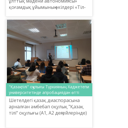
ұлттық мәдени автономиясы»
қоғамдық ұйымының өкілдері «Тіл-
Қазына» ұлттық ғылыми-
практикалық орталығы
жұмысымен танысып, шеберлік
сағатына қатыс...
"Қазақ тілі" оқулығы Түркияның Хаджетепи
университетінде апробациядан өтті
Шетелдегі қазақ диаспорасына
арналған әмбебап оқулық "Қазақ
тілі" оқулығы (А1, А2 деңгейлерінде)
Түркияның Анкара қаласындағы
Хаджетепи университетінде