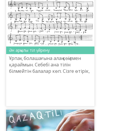
Ән арқылы тіл үйрену
Ұрпақ болашағына алаң көңілмен
қараймын. Себебі ана тілін
білмейтін балалар көп. Сізге өтірік,
маған шын, кейде осы мәселе мені
толғандырғаны соншалық, еріксіз
көзіме жас алам...