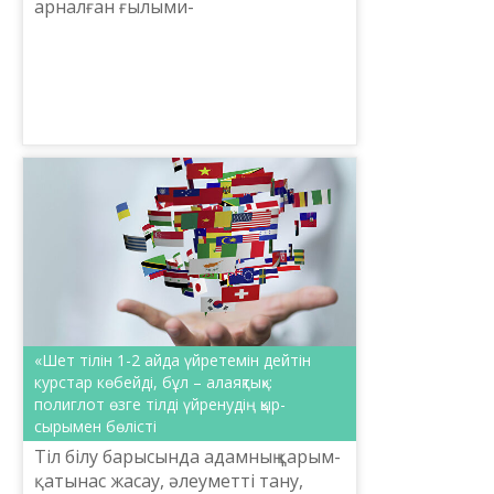
арналған ғылыми-
публицистикалық мақала жазып,
мемлекеттік тілдің қолданыс аясын
кеңейтуге күш салуға шақырады. ...
«Шет тілін 1-2 айда үйретемін дейтін
курстар көбейді, бұл – алаяқтық»:
полиглот өзге тілді үйренудің қыр-
сырымен бөлісті
Тіл білу барысында адамның қарым-
қатынас жасау, әлеуметті тану,