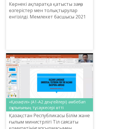
Көрнекі ақпаратқа қатысты заңға
өзгерістер мен толықтырулар
енгізілді. Мемлекет басшысы 2021
жылғы 29 желтоқсанда қол қойды.
22 қаңтардан бастап заң қолданысқа
енді. Осы толық...
«Қазақ тілі» (А1-А2 деңгейлері) әмбебап
оқулығының тұсаукесері өтті
Қазақстан Республикасы Білім және
ғылым министрлігі Тіл саясаты
комитетінің тапсырмасымен