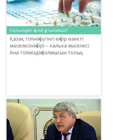
Калькадан қалай құтыламыз?
Қазақ тілінің бүгінгі ең бір өзекті
мәселесінің бірі – калька мәселесі.
Ана тіліміздің болмысын толық
түсінбей, орыс тілінен тікелей
аудару деген кеселге тап болдық.
Ендеше ка...