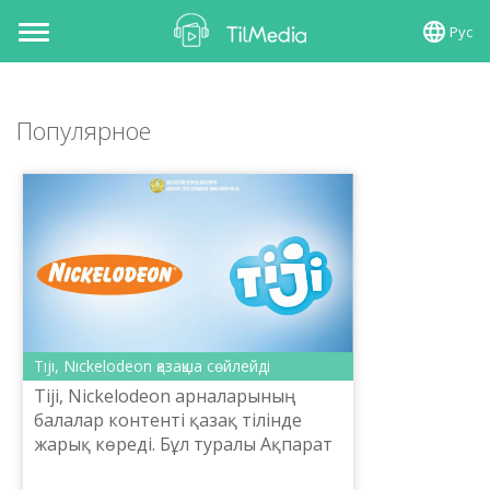
Рус
Toggle
navigation
Популярное
Tıjı, Nıckelodeon қазақша сөйлейді
Tiji, Nickelodeon арналарының
балалар контенті қазақ тілінде
жарық көре­ді. Бұл туралы Ақпарат
және қоғамдық даму министрі