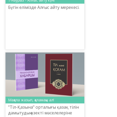
1-наурыз - Алғыс айту күні
Бүгін елімізде Алғыс айту мерекесі.
Мақала жазып, қаламақы ал!
"Тіл-Қазына" орталығы қазақ тілін
дамытудың өзекті мәселелеріне