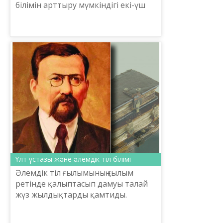
білімін арттыру мүмкіндігі екі-үш
есеге артады. Әр тіл – өзінше бір
тұтас әлем. Қазір Қазақстанда
туған сәбилер...
Ұлт ұстазы және әлемдік тіл білімі
Әлемдік тіл ғылымының ғылым
ретінде қалыптасып дамуы талай
жүз жылдықтарды қамтиды.