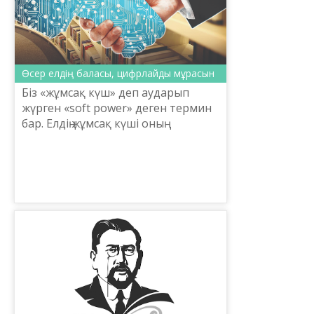
Өсер елдің баласы, цифрлайды мұрасын
Біз «жұмсақ күш» деп аударып
жүрген «soft power» деген термин
бар. Елдің жұмсақ күші оның
мәдениетіне, құндылықтарына
және оларды жүзеге асыруға
негізделген стратегиялық жос­п...