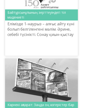
Байтұрсынұлының зерттеуіндегі тіл
мәдениеті
Елімізде 1-наурыз – алғыс айту күні
болып белгіленгені мәлім. Әрине,
себебі түсінікті. Сонау қиын-қыстау
соғыс жылдарында Кеңестік ­
республикалардан Қазақстанға
қаншама ұлт өк...
Көрнекі ақпарат: Заңда оң өзгерістер бар