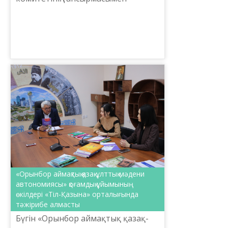
Шайсұлтан Шаяхметов атындағы
«Тіл-Қазына» ұлттық ғылыми-
практикалық орталығы қазақ-ағ...
«Орынбор аймақтық қазақ-ұлттық мәдени
автономиясы» қоғамдық ұйымының
өкілдері «Тіл-Қазына» орталығында
тәжірибе алмасты
​Бүгін «Орынбор аймақтық қазақ-