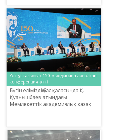
Ұлт ұстазының 150 жылдығына арналған
конференция өтті
Бүгін еліміздің бас қаласында Қ.
Қуанышбаев атындағы
Мемлекеттік академиялық қазақ
музыкалық-драма театрында Ұлт
ұстазы – Ахмет Байтұрсынұлының
150 жылдығына арналған «Ахмет
Б...