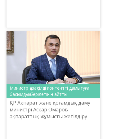
Асқар Омаров мә­лім­деді.
Министр қазақтілді контентті дамытуға
басымдық берілетінін айтты
ҚР Ақпарат және қоғамдық даму
министрі Асқар Омаров
ақпараттық жұмысты жетілдіру
жөніндегі міндеттер туралы айтты.