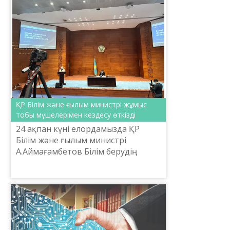
ҚР Білім және ғылым министрі жұмыс
тобы мүшелерімен кездесу өткізді
24 ақпан күні елордамызда ҚР
Білім және ғылым министрі
А.Аймағамбетов Білім берудің
мемлекеттік жалпыға міндетті
стандарттарын, Үлгілік оқу
жоспарларын, Үлгілік оқу
бағдарлама...