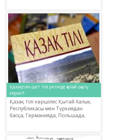
Қазақ тілін шет тілі ретінде қалай оқыту
керек?!
Қазақ тілі көршілес Қытай Халық
Республикасы мен Түркиядан
басқа, Германияда, Польшада,
Швецияда, Венгрияда, Оңтүстік
Кореяда, сонымен қатар АҚШ-та,
Орта Азия немесе Түркітану...