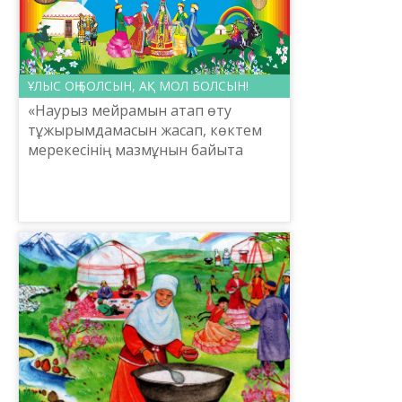
ҰЛЫС ОҢ БОЛСЫН, АҚ МОЛ БОЛСЫН!
«Наурыз мейрамын атап өту
тұжырымдамасын жасап, көктем
мерекесінің мазмұнын байыта
түскен жөн. Бүкіл қоғамды
ұйыстыратын құндылықтар
неғұрлым көп болса, бірлігіміз де
соғұрлым...