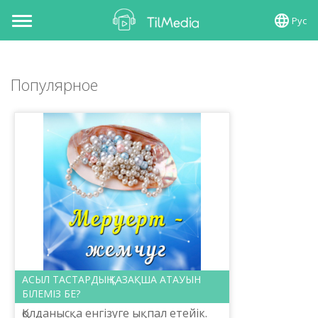
Рус
Toggle
navigation
Популярное
АСЫЛ ТАСТАРДЫҢ ҚАЗАҚША АТАУЫН
БІЛЕМІЗ БЕ?
Қолданысқа енгізуге ықпал етейік.