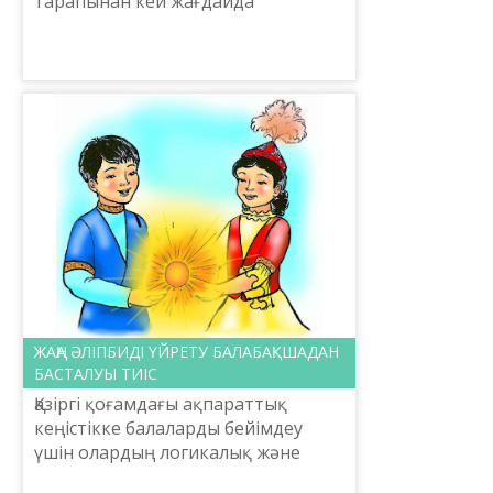
тарапынан кей жағдайда
қолайсыздық тудыратыны жайлы
баспасөзде, әлеуметтік желілерде,
түрлі басқосуларда то...
ЖАҢА ӘЛІПБИДІ ҮЙРЕТУ БАЛАБАҚШАДАН
БАСТАЛУЫ ТИІС
Қазіргі қоғамдағы ақпараттық
кеңістікке балаларды бейімдеу
үшін олардың логикалық және
ақпараттық қабілеттерін дамыту