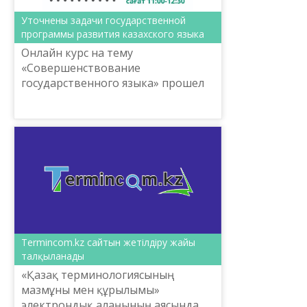
Уточнены задачи государственной
программы развития казахского языка
Онлайн курс на тему
«Совершенствование
государственного языка» прошел
сегодня на тему «Основные
индикаторы и задачи
государственной программы».
Termincom.kz сайтын жетілдіру жайы
талқыланады
«Қазақ терминологиясының
мазмұны мен құрылымы»
электрондық алаңының аясында