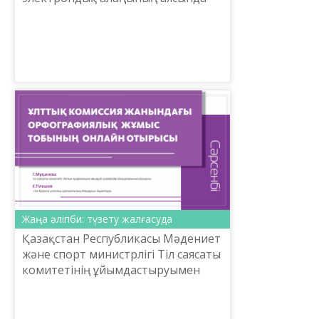
2020 жылғы 17-сәуір күні сағат 15.00-
де Termincom.kz сайтының youtube
каналында «Termincom.kz сайты...
Жаңа әліпби: түзету жалғасуда
Қазақстан Республикасы Мәдениет
және спорт министрлігі Тіл саясаты
комитетінің ұйымдастыруымен
2020 жылғы 15 сәуірде Ұлттық
комиссия жанындағы
Орфографиялық жұмыс тобының