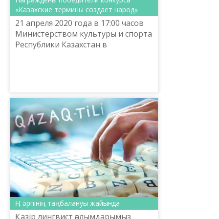
«Казахские термины создает народ»
21 апреля 2020 года в 17:00 часов
Министерством культуры и спорта
Республики Казахстан в
Национальном научно-
практическом центре «Тіл-
Қазына» имени Шайсултана
Шаяхметова (г. Н...
Ң әрпінің таңбалануы жайында
Қазір лингвист ғалымдарымыз