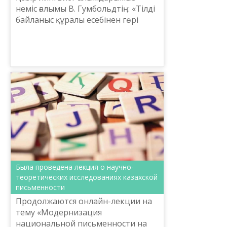
неміс ғалымы В. Гумбольдтің: «Тілді
байланыс құралы есебінен гөрі
тағдыр мен пешене ретінде қарау
керек»,-деген сөзін жиі еске алып
жүр. Себебі, ға...
Была проведена лекция о научно-
теоретических исследованиях казахской
письменности
Продолжаются онлайн-лекции на
тему «Модернизация
национальной письменности на