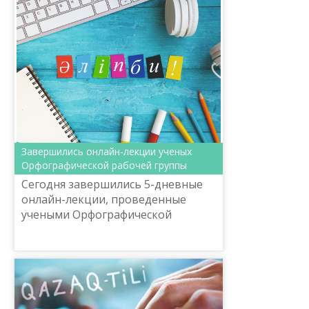
продолжит онлайн-лекции на тему
«...
Завершились онлайн-лекции ученых
Орфографической рабочей группы
Сегодня завершились 5-дневные
онлайн-лекции, проведенные
учеными Орфографической
рабочей группы Национальной
комиссии по переводу казахской
письменности на новый
латинографичн...