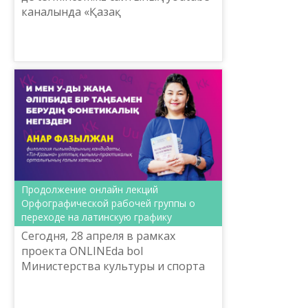
каналында «Қазақ
терминологиясының мазмұны мен
құрылымы» электрондық
алаңының техникалық
мүмкіндіктерін ж...
Продолжение онлайн лекций
Орфографической рабочей группы о
переходе на латинскую графику
Сегодня, 28 апреля в рамках
проекта ONLINEda bol
Министерства культуры и спорта
Республики Казахстан по заказу
Комитета языковой политики