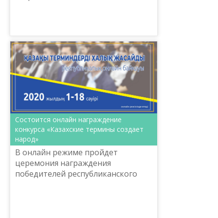
основе нового алфавита». Сегодня,
21 апреля, лекцию прочли главные
научные сотрудники Института я...
Состоится онлайн награждение
конкурса «Казахские термины создает
народ»
В онлайн режиме пройдет
церемония награждения
победителей республиканского
конкурса «Қазақы терминдерді
халық жасайды» («Народ создает
казахские термины»).