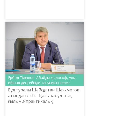
превратился в грандиозный
масштабный ...
Ербол Тілешов: Абайды философ, ұлы
ойшыл деңгейінде тануымыз керек
Бұл туралы Шайсұлтан Шаяхметов
атындағы «Тіл-Қазына» ұлттық
ғылыми-практикалық
орталығының атқарушы
директоры Ербол Тілешов