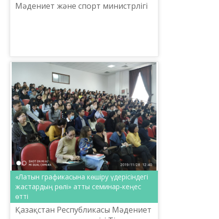
Мәдениет және спорт министрлігі
Тіл саясаты комитетінің
тапсырмасымен Ш.Шаяхметов
атындағы «Тіл-Қазына» ұлттық ғ...
«Латын графикасына көшіру үдерісіндегі
жастардың рөлі» атты семинар-кеңес
өтті
Қазақстан Республикасы Мәдениет