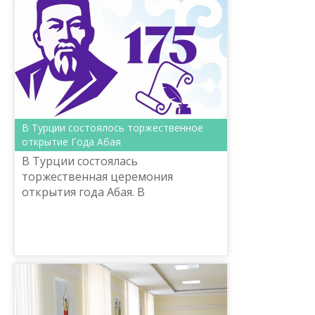
В Турции состоялось торжественное
открытие Года Абая
В Турции состоялась
торжественная церемония
открытия года Абая. В
мероприятии по случаю 175-летия
выдающегося просветителя
приняли участие политики и
общественные деятели стра...