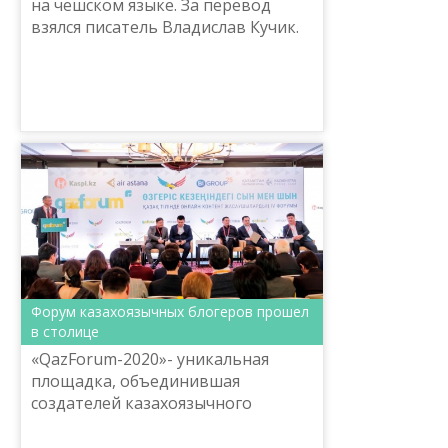
на чешском языке. За перевод
взялся писатель Владислав Кучик.
Он рассказывает, что впервые
услышал о великом поэте от
казахстанских студентов,...
Форум казахоязычных блогеров прошел
в столице
«QazForum-2020»- уникальная
площадка, объединившая
создателей казахоязычного
онлайн-контента. Из небольшого
некогда пресс-клуба, QazForum