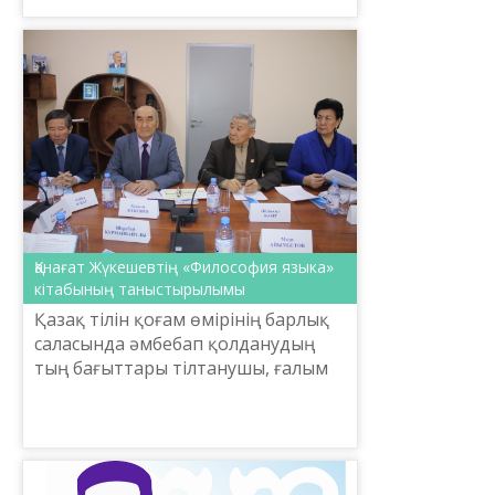
Президент Қасым-Жомарт
Тоқаевтың «Абай және ХХІ ғас...
Қанағат Жүкешевтің «Философия языка»
кітабының таныстырылымы
Қазақ тілін қоғам өмірінің барлық
саласында әмбебап қолданудың
тың бағыттары тілтанушы, ғалым
Қанағат Жүкешевтің жаңа
«Философия языка» кітабында жан-
жақты талқыланған. Бүгін ...