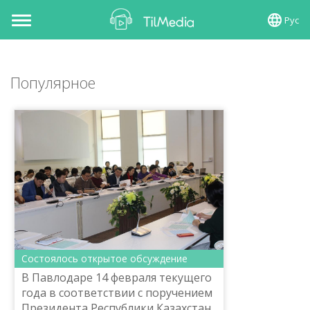
Рус
Toggle
navigation
Популярное
Состоялось открытое обсуждение
В Павлодаре 14 февраля текущего
года в соответствии с поручением
Президента Республики Казахстан