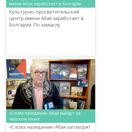
имени Абая заработает в Болгарии
Культурно-просветительский
центр имени Абая заработает в
Болгарии. По замыслу
организаторов проекта, все
желающие смогут не только
познакомиться с произведениями
великого писа...
«Слова назидания» Абая выйдут на
чешском языке
«Слова назидания» Абая заговорят