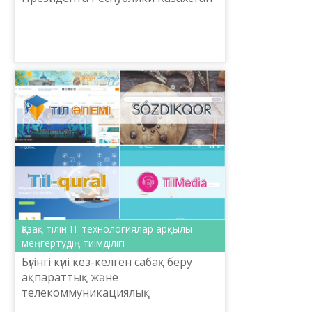
по совершенствованию алфавита
казахского языка на основе
латинской графики в о...
Қазақ тілін IT технологиялар арқылы
меңгертудің тиімділігі
Бүгінгі күні кез-келген сабақ беру
ақпараттық және
телекоммуникациялық
технологиялардың көмегінсіз