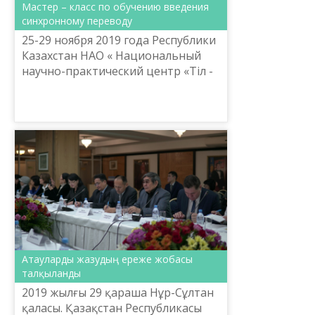
Мастер – класс по обучению введения
синхронному переводу
25-29 ноября 2019 года Республики
Казахстан НАО « Национальный
научно-практический центр «Тіл -
Қазына» имени Ш.Шаяхметова» в
рамках плана мероприятии
«Государственной програм...
Атауларды жазудың ереже жобасы
талқыланды
2019 жылғы 29 қараша Нұр-Сұлтан
қаласы. Қазақстан Республикасы