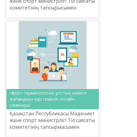
және спорт министрлігі Тіл саясаты
комитетінің тапсырысымен
Шайсұлтан Шаяхметов атындағы
«Тіл-қазына» ұлттық ғылыми-
практикалық орталығы 2019 ж...
«Қазіргі терминология: ұлттық немесе
жаһандық» әдістемелік онлайн-
семинары
Қазақстан Республикасы Мәдениет
және спорт министрлігі Тіл саясаты
комитетінің тапсырмасымен
Ш.Шаяхметов атындағы «Тіл-