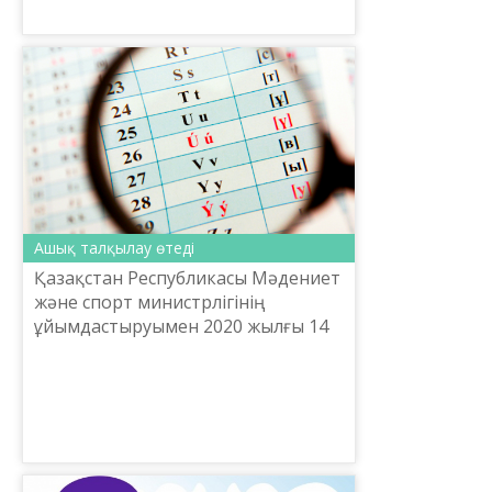
мүмкін болмай бара жатыр. Оқыту
әдістемесінде анимация,
бейнежазба және ауди...
Ашық талқылау өтеді
Қазақстан Республикасы Мәдениет
және спорт министрлігінің
ұйымдастыруымен 2020 жылғы 14
ақпанда республика көлемінде
Президент Қасым-Жомарт
Тоқаевтың қазақ тілі әліпбиін
жетіл...