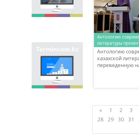
является унификация
ономастических
названий путем
сбора информации о
названиях улиц,
населенных пунктов
и различных
Антологию совреме
объектов в регионах
литературы презен
страны и создания
Сайт «termincom.kz»
единой базы
Антологию совр
вносит вклад в
казахской
казахской литер
систематизацию
ономастики.
переведенную на
казахской
презентовали в
терминологии,
пополнение
Британской библ
терминологического
запаса, приведение
терминов и
названий в
соответствие с
«
1
2
3
нормами казахского
языка. Для
28
29
30
31
достижения этой
цели на сайте даются
все термины.