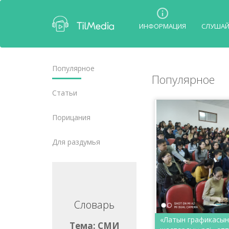
ИНФОРМАЦИЯ
СЛУША
Популярное
Популярное
Статьи
Порицания
Для раздумья
ловарь
Словарь
«Латын графикасына 
ма: СМИ
Тема: СМИ