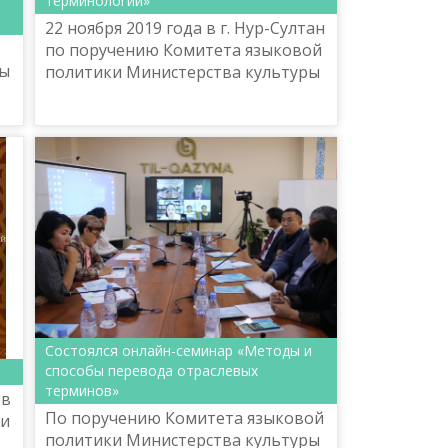
терминологии»
22 ноября 2019 года в г. Нур-Султан
по поручению Комитета языковой
ты
политики Министерства культуры
и спорта Национальный научно-
практический центр «Тіл-Қазына»
имени Ш.Шаяхмето...
Состоялся онлайн-семинар «Методы и
способы перевода отраслевых
терминов»
ов
По поручению Комитета языковой
 и
политики Министерства культуры