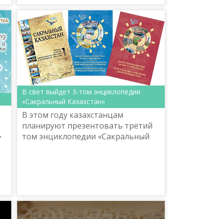
В свет выйдет 3-том энциклопедии
«Сакральный Казахстан»
В этом году казахстанцам
планируют презентовать третий
,
том энциклопедии «Сакральный
Казахстан». В новый сборник
войдут сведения о древних
памятниках Костанайской,
Кызылординск...