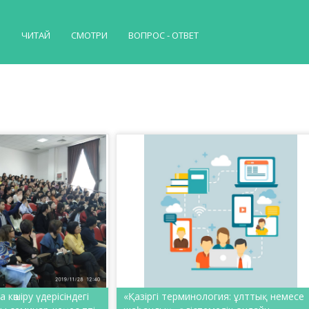
Й
ЧИТАЙ
СМОТРИ
ВОПРОС - ОТВЕТ
көшіру үдерісіндегі
«Қазіргі терминология: ұлттық немесе