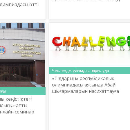
лимпиадасы өтті.
Султан и Коммунальное
государственное учреждение
«Руханият» в рамках программы
«Ру...
Челлендж ұйымдастырылуда
«Тілдарын» республикалық
олимпиадасы аясында Абай
шығармаларын насихаттауға
ығы
бағытталған әлеуметтік желілерд
 кеңістіктегі
шақыру тастау (челлендж)
ылығы» атты
конкурсын ұйымдастыру ЕРЕЖЕСІ
онлайн семинар