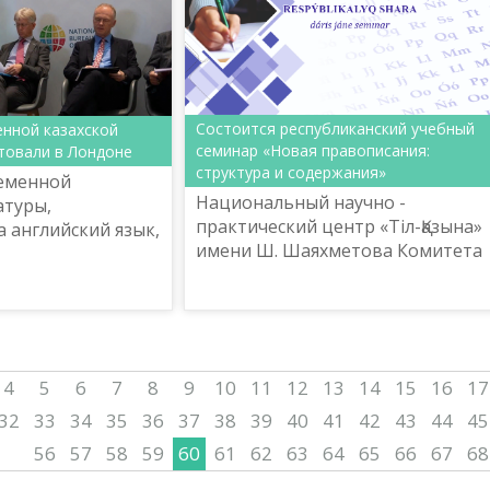
Состоится республиканский учебный
нной казахской
семинар «Новая правописания:
товали в Лондоне
структура и содержания»
еменной
Национальный научно -
атуры,
практический центр «Тіл-Қазына»
 английский язык,
имени Ш. Шаяхметова Комитета
 знаменитой
языковой политики Министерств
иотеке.
культуры и спорта Республики
Казахстан 3 октября 2019 год...
4
5
6
7
8
9
10
11
12
13
14
15
16
17
32
33
34
35
36
37
38
39
40
41
42
43
44
45
56
57
58
59
60
61
62
63
64
65
66
67
68