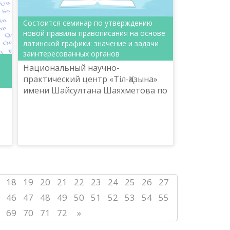
Состоится семинар по утверждению
новой правилы правописания на основе
латинской графики: значение и задачи
заинтересованных органов
Национальный научно-
практический центр «Тіл-Қазына»
имени Шайсултана Шаяхметова по
заказу Комитета языковой
политики Министерства культуры
и спорта Республики Казахстан
а
(да...
18
19
20
21
22
23
24
25
26
27
46
47
48
49
50
51
52
53
54
55
69
70
71
72
»