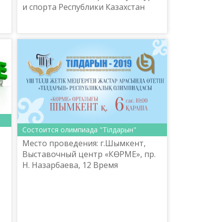
и спорта Республики Казахстан
Национальный научно-
практический центр «Тіл-Қазына»
имени Ш. Шаяхметова 31 октября ...
Состоится олимпиада "Тілдарын"
Место проведения: г.Шымкент,
Выставочный центр «КӨРМЕ», пр.
Н. Назарбаева, 12 Время
е
проведения: 6 ноября 2019 года,
начало – в 10:00