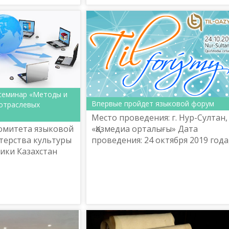
семинар «Методы и
Впервые пройдет языковой форум
отраслевых
Место проведения: г. Нур-Султан,
«Қазмедиа орталығы» Дата
омитета языковой
проведения: 24 октября 2019 года
терства культуры
09:00 час.
лики Казахстан
аучно-
нтр «Тіл-Қазына»
ова 31 октября ...