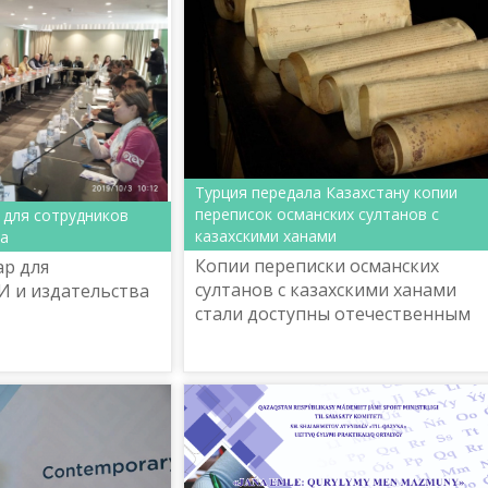
Турция передала Казахстану копии
переписок османских султанов с
 для сотрудников
казахскими ханами
ва
Копии переписки османских
ар для
султанов с казахскими ханами
И и издательства
стали доступны отечественным
ученым. Их в Центральный
государственный архив
кинофотодокументов и
звукозаписи РК передал...