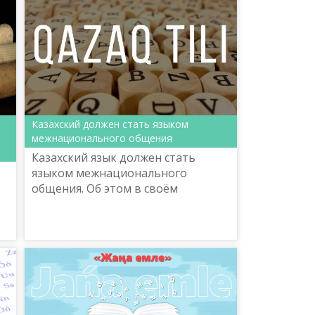
Казахский должен стать языком
межнационального общения
Казахский язык должен стать
языком межнационального
общения. Об этом в своём
Послании говорил Президент
страны Касым-Жомарт Токаев.
Глава государства отметил, что
язык являетс...