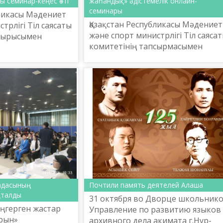
ы семинар-кеңес өтті
жаһандық» әдістемелік онлайн-
семинары
бликасы Мәдениет
Қазақстан Республикасы Мәдениет
трлігі Тіл саясаты
және спорт министрлігі Тіл саяса
псырысымен
комитетінің тапсырмасымен
метов атындағы
Ш.Шаяхметов атындағы «Тіл-
ттық ғылыми-
Қазына» ұлттық ғылыми-
лығы 2019 ж...
практикалық орталығы «Қазіргі
терм...
адасының
Почтили память деятелей Алаша
қталды
31 октября во Дворце школьник
еңгерген жастар
Управление по развитию языков
рын»
архивного дела акимата г.Нур-