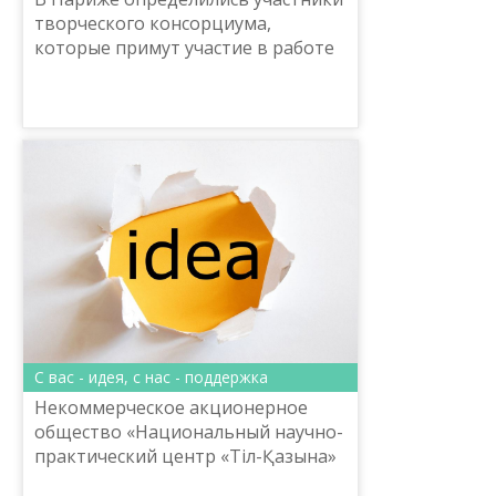
творческого консорциума,
которые примут участие в работе
по переводу, изданию и
распространению двух антологий
современной казахстанской
литера...
С вас - идея, с нас - поддержка
Некоммерческое акционерное
общество «Национальный научно-
практический центр «Тіл-Қазына»
имени Шайсултана Шаяхметова»