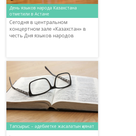
День языков народа Казахстана
отметили в Астане
Сегодня в центральном
концертном зале «Казахстан» в
честь Дня языков народов
Казахстана с участием министра
Культуры и спорта Республики
Казахстан А.Мухамедиулы
состоялась пре...
Тапсырыс – әдебиетке жасалатын қиянат
.