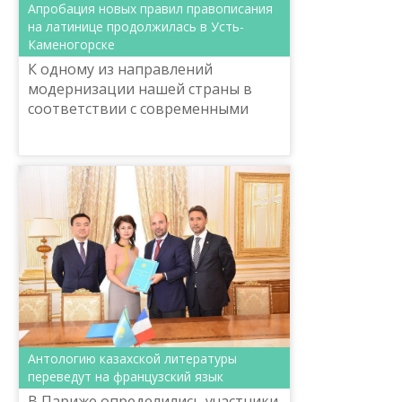
Апробация новых правил правописания
на латинице продолжилась в Усть-
Каменогорске
К одному из направлений
модернизации нашей страны в
соответствии с современными
требованиями можно отнести
реализацию Указа Главы
государства Н.Назарбаева о
переходе алфавита ...
Антологию казахской литературы
переведут на французский язык
В Париже определились участники