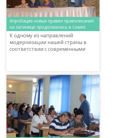
Апробация новых правил правописания
на латинице продолжилась в Семее
К одному из направлений
модернизации нашей страны в
соответствии с современными
требованиями можно отнести
реализацию Указа Главы
государства Н.Назарбаева о
переходе алфавита ...