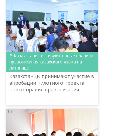
В Казахстане тестируют новые правила
правописания казахского языка на
латинице
Казахстанцы принимают участие в
апробации пилотного проекта
новых правил правописания
казахского языка на латинице. В
Кызылорде около пятисот
военнослужащих и госслужащих
сдал...