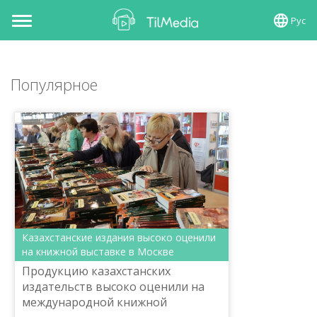
Рус
Toggle
navigation
Популярное
Казахстанские издания высоко оценили
на книжной выставке в Москве
Продукцию казахстанских
издательств высоко оценили на
международной книжной