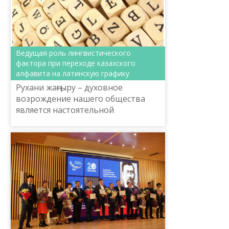
Ведущая роль лингвистического
фактора при переходе казахского
алфавита на латинскую графику
Рухани жаңғыру – духовное
возрождение нашего общества
является настоятельной
необходимостью времени.
Совесть и порядочность, высокий
дух, культура и патриотизм
каждого граждан...