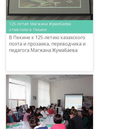
125-летие Магжана Жумабаева
отметили в Пекине
В Пекине к 125-летию казахского
поэта и прозаика, переводчика и
педагога Магжана Жумабаева
проведен круглый стол
«Жалынмын - мен, жанамын...» с
участием китайских ученых и сту...