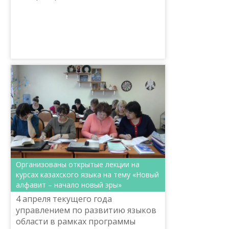
Шайсултана Шаяхметова были
переданы более двух тысяч книг
Региональной центральной
библиотеке имени А...
Организованы открытые лекции на
курсах казахского языка на тему «Новый
алфавит – начало новый эры»
4 апреля текущего года
управлением по развитию языков
области в рамках программы