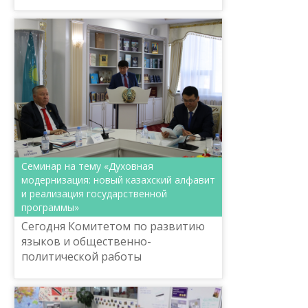
Павлодарской области был пров...
Семинар на тему «Духовная
модернизация: новый казахский алфавит
и реализация государственной
программы»
Сегодня Комитетом по развитию
языков и общественно-
политической работы
Министерства культуры и спорта
РК совместно с Республиканским
координационно-методическим