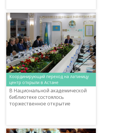
управлением по развитию языков
Павлодарской области проведен...
Координирующий переход на латиницу
центр открыли в Астане
В Национальной академической
библиотеке состоялось
торжественное открытие
Национального научно-
практического центра «Тіл-
Қазына» имени Шайсултана
Шаяхметова.