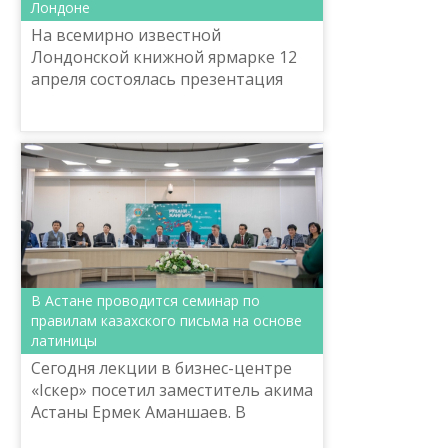
Лондоне
На всемирно известной
Лондонской книжной ярмарке 12
апреля состоялась презентация
программы «Рухани жанғыру» и
произведений классиков
казахской литературы.
Мероприятие вызвало...
В Астане проводится семинар по
правилам казахского письма на основе
латиницы
Сегодня лекции в бизнес-центре
«Іскер» посетил заместитель акима
Астаны Ермек Аманшаев. В
столице продолжаются курсы