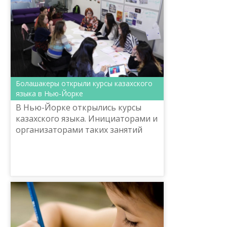
центром разви...
Болашакеры открыли курсы казахского
языка в Нью-Йорке
В Нью-Йорке открылись курсы
казахского языка. Инициаторами и
организаторами таких занятий
стали стипендианты программы
«Болашак». Группа казахстанских
студентов решила в свобо...