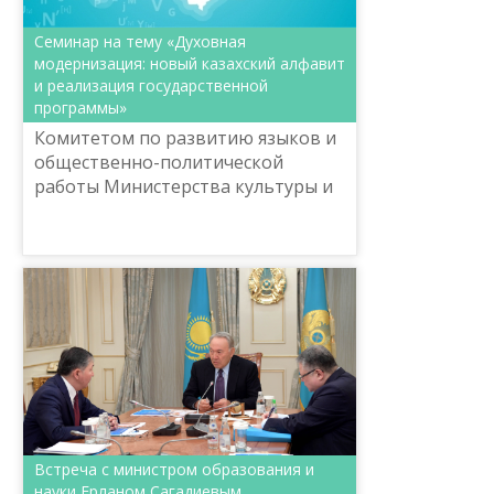
Семинар на тему «Духовная
модернизация: новый казахский алфавит
и реализация государственной
программы»
Комитетом по развитию языков и
общественно-политической
работы Министерства культуры и
спорта РК совместно с
Республиканским
координационно-методическим
центром развития языко...
Встреча с министром образования и
науки Ерланом Сагадиевым