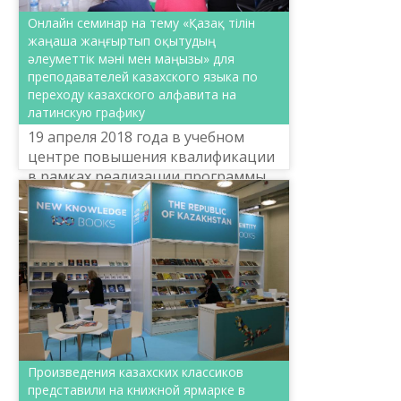
Онлайн семинар на тему «Қазақ тілін
жаңаша жаңғыртып оқытудың
әлеуметтік мәні мен маңызы» для
преподавателей казахского языка по
переходу казахского алфавита на
латинскую графику
19 апреля 2018 года в учебном
центре повышения квалификации
в рамках реализации программы
«Рухани жаңғыру» прошел онлайн
семинар на тему «Қазақ тілін
жаңаша жаңғыртып оқытудың...
Произведения казахских классиков
представили на книжной ярмарке в