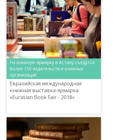
На книжную ярмарку в Астану съедутся
более 150 издательств и книжных
организаций
Евразийская международная
книжная выставка-ярмарка
«Eurasian Book Fair - 2018»
объединит на одной площадке
издательские, книготорговые
организации, культурные и
образовательны...