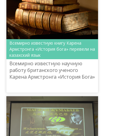
Всемирно известную книгу Карена
Армстронга «История бога» перевели на
казахский язык
Всемирно известную научную
работу британского ученого
Карена Армстронга «История Бога»
перевели на казахский язык.
Объем книги – 570 страниц. Она
предназначена для специалисто...