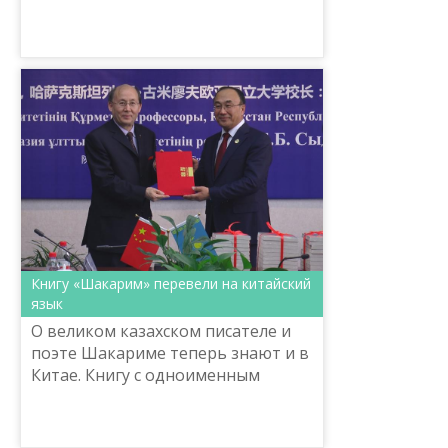
«Рухани жаңғыру» в «Центре «Ана
тілі» в целях информационно-
разъяснительной работы на курсах
к...
Книгу «Шакарим» перевели на китайский
язык
О великом казахском писателе и
поэте Шакариме теперь знают и в
Китае. Книгу с одноименным
названием перевел на язык, на
котором говорят более миллиарда
людей, лингвист Сианьск...