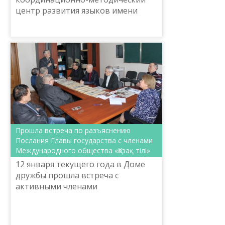
центр развития языков имени
Ш.Шаяхметова проводит круглый
стол на тему «Послание Главы
Государства: казахский язык в
новой глобальн...
Прошла встреча по разъяснению
Послания Главы государства с членами
Международного общества «Қазақ тілі»
12 января текущего года в Доме
дружбы прошла встреча с
активными членами
Международного общества «Қазақ
тілі» на тему «Новые возможности
развития в условиях четвертой