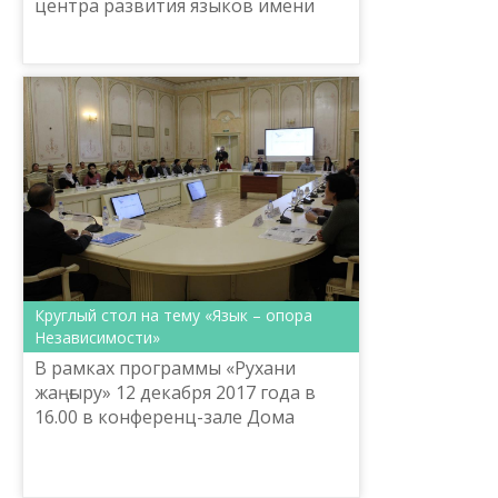
центра развития языков имени
Ш.Шаяхметова Ербол Тлешов
награжден орденом «Құрмет».
Круглый стол на тему «Язык – опора
Независимости»
В рамках программы «Рухани
жаңғыру» 12 декабря 2017 года в
16.00 в конференц-зале Дома
Дружбы управлением по развитию
языков Павлодарской области
проведен круглый стол на тему...