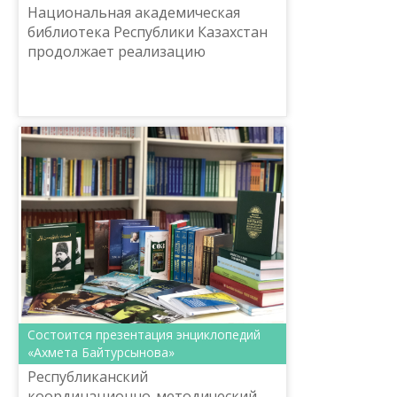
Национальная академическая
библиотека Республики Казахстан
продолжает реализацию
международного проекта
«Открытие Центра казахстанской
литературы и культуры в
Национальных биб...
Состоится презентация энциклопедий
«Ахмета Байтурсынова»
Республиканский
координационно-методический