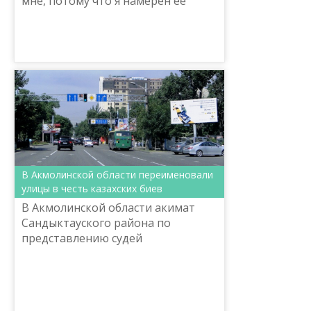
мне, потому что я намерен ее
писать».
В Акмолинской области переименовали
улицы в честь казахских биев
В Акмолинской области акимат
Сандыктауского района по
представлению судей
Сандыктауского районного суда в
рамках программы «Рухани
жанғыру» переименовал улицы в
населенных пун...