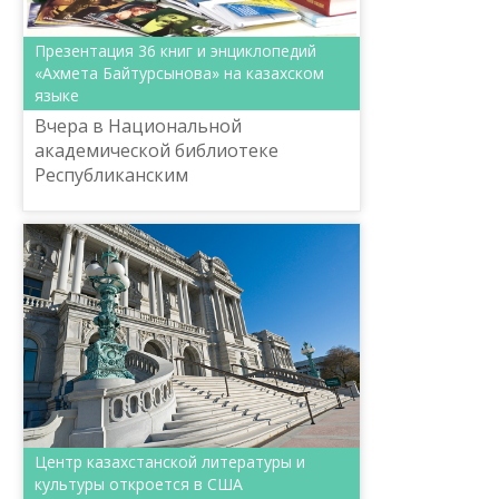
Презентация 36 книг и энциклопедий
«Ахмета Байтурсынова» на казахском
языке
Вчера в Национальной
академической библиотеке
Республиканским
координационно-методическим
центром развития языков имени
Ш.Шаяхметова был проведен
круглый стол на тему «Послани...
Центр казахстанской литературы и
культуры откроется в США