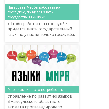
Назарбаев: Чтобы работать на
госслужбе, придется знать
государственный язык
«Чтобы работать на госслужбе,
придется знать государственный
язык, но у нас не только госслужба,
есть разные профессии, но кто
стремится к такому, ему придется
знать» - Назарб...
Многоязычие – это потребность
Управление по развитию языков
Джамбульского областного
акимата пропагандировало