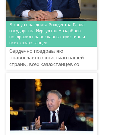
В канун праздника Рождества Глава
государства Нурсултан Назарбаев
поздравил православных христиан и
всех казахстанцев.
Сердечно поздравляю
православных христиан нашей
страны, всех казахстанцев со
светлым праздником Рождества!