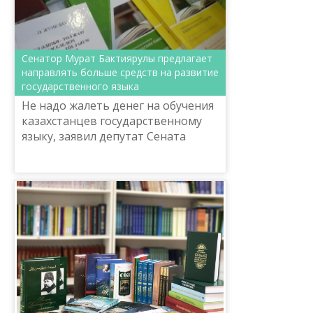
Сенатор Мурат Бактиярулы предлагает
направлять больше средств на развитие
государственного языка
Не надо жалеть денег на обучения
казахстанцев государственному
языку, заявил депутат Сената
Парламента РК Мурат Бактиярулы
на круглом столе «Послание главы
государства: казахс...