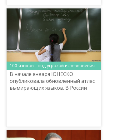
промышле...
100 языков - под угрозой исчезновения
В начале января ЮНЕСКО
опубликовала обновленный атлас
вымирающих языков. В России
организация насчитала 136
языков, которые находятся в
опасности. Исчезнувшими
признаны 20 язы...