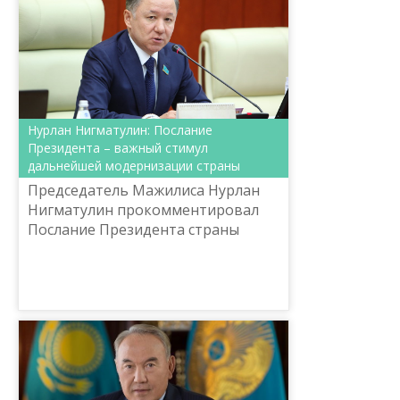
Нурлан Нигматулин: Послание
Президента – важный стимул
дальнейшей модернизации страны
Председатель Мажилиса Нурлан
Нигматулин прокомментировал
Послание Президента страны
Н.А.Назарбаева народу Казахстана.