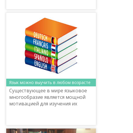
Язык можно выучить в любом возрасте
Существующее в мире языковое
многообразие является мощной
мотивацией для изучения их
человеком, причем этот интерес
никогда не иссякнет. Разумеется,
иногда один язык может каз...