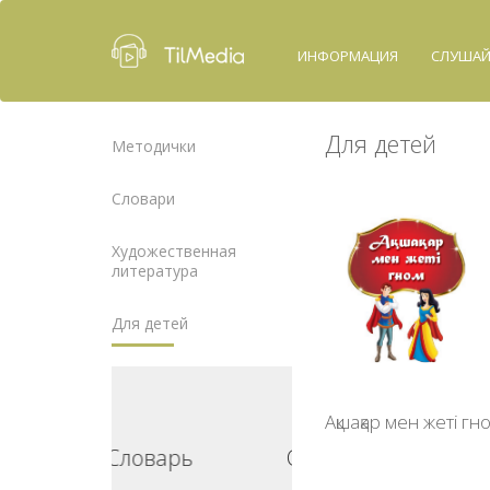
ИНФОРМАЦИЯ
СЛУША
Для детей
Методички
Словари
Художественная
литература
Для детей
Ақшақар мен жеті гн
ловарь
Словарь