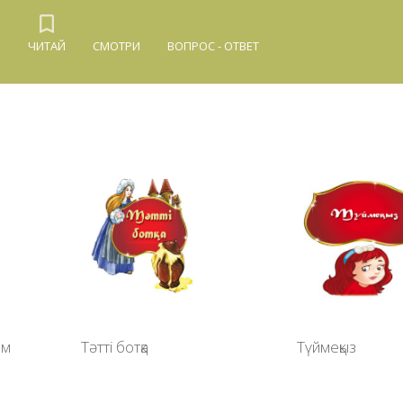
Й
ЧИТАЙ
СМОТРИ
ВОПРОС - ОТВЕТ
ом
Тәтті ботқа
Түймеқыз