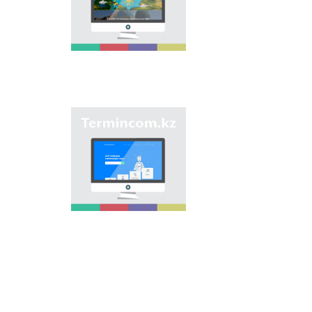
электронной базы
является унификация
ономастических
названий путем
сбора информации о
названиях улиц,
населенных пунктов
и различных
объектов в регионах
страны и создания
Сайт «termincom.kz»
единой базы
вносит вклад в
казахской
систематизацию
ономастики.
казахской
терминологии,
пополнение
терминологического
запаса, приведение
терминов и
названий в
соответствие с
нормами казахского
языка. Для
достижения этой
цели на сайте даются