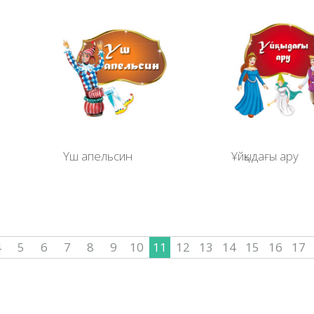
Үш апельсин
Ұйқыдағы ару
4
5
6
7
8
9
10
11
12
13
14
15
16
17