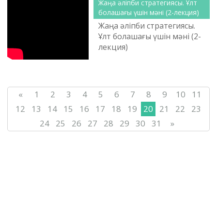
Жаңа әліпби стратегиясы. Ұлт
болашағы үшін мәні (2-лекция)
Жаңа әліпби стратегиясы.
Ұлт болашағы үшін мәні (2-
лекция)
«
1
2
3
4
5
6
7
8
9
10
11
12
13
14
15
16
17
18
19
20
21
22
23
24
25
26
27
28
29
30
31
»