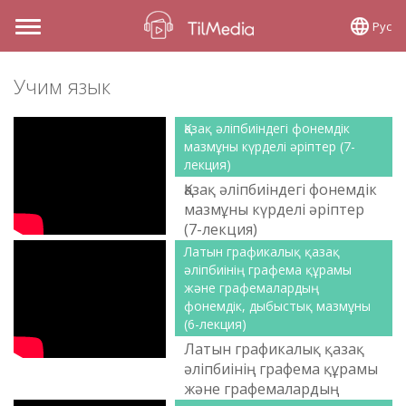
Рус
Toggle
navigation
Учим язык
Қазақ әліпбиіндегі фонемдік
мазмұны күрделі әріптер (7-
лекция)
Қазақ әліпбиіндегі фонемдік
мазмұны күрделі әріптер
(7-лекция)
Латын графикалық қазақ
әліпбиінің графема құрамы
және графемалардың
фонемдік, дыбыстық мазмұны
(6-лекция)
Латын графикалық қазақ
әліпбиінің графема құрамы
және графемалардың