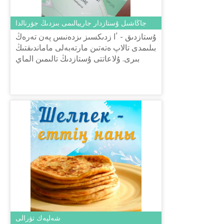
جاڭاشىل ۇستازدار جارييالىمى بىزدىڭ جۋرنالدا
ۇستازدىق - ٴا زدىكسىز ىزدەنىس پەن تەرەڭ
بىلىمدى تالاپ ەتەتىن مارتەبەلى ماماندىقتىڭ
بىرى. ۇلاعاتتى ۇستازدىڭ تالىمىن الماي
ومىر اتتى كوشكە ىلەسكەن ادام جوق
شىعار, سىرا. تۇلعا س...
شەلپەك تۋرالى