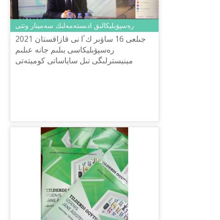
رەسپۋبليكالىق ادىستەمەلىك سەمينار وتتى
2021 جىلعى 16 ساۋىر كٴا نى قازاقستان
رەسپۋبليكاسى بىلىم جانە عىلىم
مينيسترلىگى تىل ساياساتى كوميتەتى
ش.شاياحمەتوۆ اتىنداعى «تىل-قازىنا» ۇلتتىق
عىلىمي-پراكتيكالىق ورتالىعى «قا...