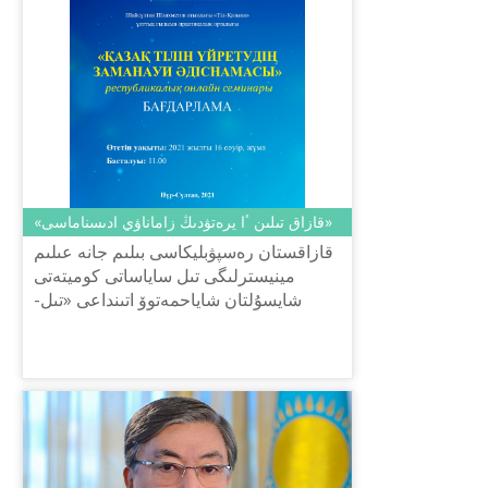
«قازاق تىلىن ٴا يرەتۋدىڭ زاماناۋي ادىسناماسى»
قازاقستان رەسپۋبليكاسى بىلىم جانە عىلىم
مينيسترلىگى تىل ساياساتى كوميتەتى
شايسۇلتان شاياحمەتوۆ اتىنداعى «تىل-
قازىنا» ۇلتتىق عىلىمي-پراكتيكالىق ورتالىعى
2021 جىلدىڭ 16 ساۋىرىند...