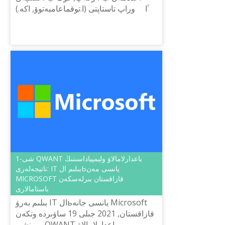
وراپ تاستاپتى (ا.توقماعامبەتوۆ, اكە.) ⠀ ٴا
لدەمەن باسىن وراعان, سەمسەرمەن
شاشىن تاراعان ...
1-شى QWANT باعدارلامالاۋ وليمپياداسىنىڭ
ناتيجەلەرى: IT بىلىم الЬيانسى مەن
MICROSOFT قازاقستان بىرلەسكەن
باستامالارى
بىلىم بەرۋ IT الьيانسى جانە Microsoft
قازاقستان, 2021 جىلى 19 ساۋىردە وتكەن
بىرىنشى QWANT باعدارلامالاۋ