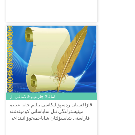
ماقالا جازىپ, قالاماقى ال!
قازاقستان رەسپۋبليكاسى بىلىم جانە عىلىم
مينيسترلىگى تىل ساياساتى كوميتەتىنە
قاراستى شايسۇلتان شاياحمەتوۆ اتىنداعى
«تىل-قازىنا» ۇلتتىق عىلىمي-پراكتيكالىق
ورتالىعى كارانتين كەزى...