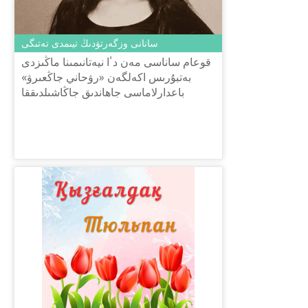
سانانى وزگەرتۋدىڭ تيىمدى تەتىگى
قوعام ساناسى مەن دٴا نيەتانىمىنا ماڭىزدى
بەتبۇرىس اكەلگەن «رۋحاني جاڭعىرۋ»
باعدارلاماسى جاھاندىق جاڭاشىلدىققا
اكەلەتىن جول ەكەنىن ايگىلەدى. زامانعا
ساي جاڭعىرۋ مىندەتىن العا ...