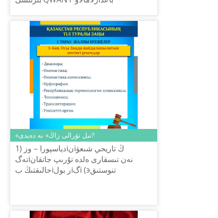
وليمپياداسىنىڭ جەڭىمپازدارىن ماراپاتتاۋ
راسىمى اياسىندا قارجى, تەحنولوگ...
«تىل تۋرالى زاڭ» نە دەيدى?
1) دياسپورا – وزiنiڭ تاريحي شىعۋ
تەگiنەن تىسقارى ەلدە تۇرىپ جاتقان
حالىقتىڭ بiر بولiگi (эتنوستىق
قاۋىمداستىق); ⠀ 2) ونوماستيكا – تiل
بiلiمiنiڭ جالقى ەسiمدەردi, ولاردىڭ
پايدا ب...