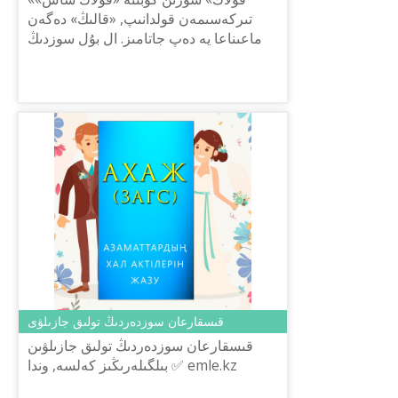
تىركەسىمەن قولدانىپ, «قالىڭ» دەگەن
ماعىناعا يە دەپ جاتامىز. ال بۇل سوزدىڭ
ماعىناسى قانداي دەپ ويلايسىز?
1️⃣9️⃣7️⃣7️⃣ جىلى эكرانيزاسييالانعان ✅...
قىسقارعان سوزدەردىڭ تولىق جازىلۋى
قىسقارعان سوزدەردىڭ تولىق جازىلۋىن
بىلگىلەرىڭىز كەلسە, وندا ✅ emle.kz