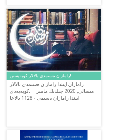
رامازان ەسىمدى بالالار كوبەيسىن!
رامازان ايىندا رامازان ەسىمدى بالالار
كوبەيەدى. ⠀ مىسالى, 2020 جىلدىڭ مامىر
ايىندا رامازان ەسىمى - 1128 بالاعا
قويىلعان. قىزىعى, سوڭعى جىلداردىڭ
ساندىق كورسەتكىشىنە سٴا يەنەت...