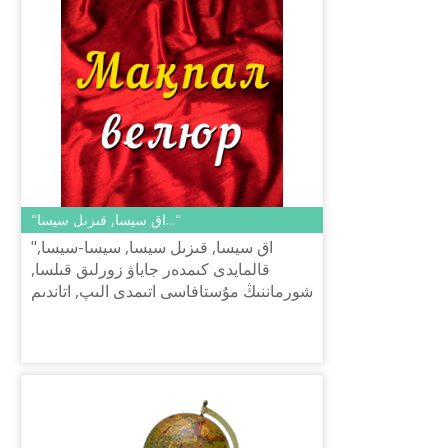
"اق سيسا, قىزىل سيسا..."
"اق سيسا, قىزىل سيسا, سيسا-سيسا,
قالمايدى كىمدەر جاياۋ زورلىق قىلسا,
شورماننىڭ مۇستافاسى اتىمدى الىپ, اتاندىم
سول سەبەپتەن جاياۋ مۇسا". ⠀ ال وسى
جاياۋ مۇسانىڭ انىندەگى «سيسا» ...