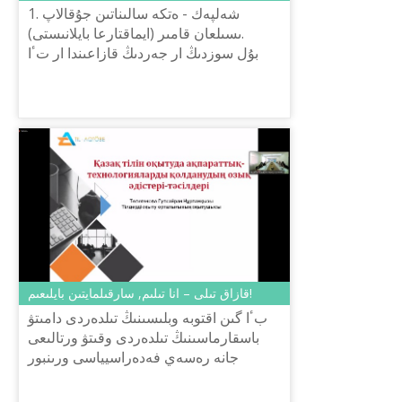
1. شەلپەك - ەتكە سالىناتىن جۇقالاپ
ىسىلعان قامىر (ايماقتارعا بايلانىستى). ⠀
بۇل سوزدىڭ ار جەردىڭ قازاعىندا ار تٴا
رلى ايتىلاتىن: ⠀ ✅ ىڭكال, كٴا رتىك, قۇلاڭ
نان, جۇقا نان, ەت...
قازاق تىلى – انا تىلىم, سارقىلمايتىن بايلىعىم!
بٴا گىن اقتوبە وبلىسىنىڭ تىلدەردى دامىتۋ
باسقارماسىنىڭ تىلدەردى وقىتۋ ورتالىعى
جانە رەسەي فەدەراسيياسى ورىنبور
قالاسىنداعى حالىقارالىق «قازاق تىلى»
قوعامى وكىلدىگىمەن بىرلەسى...