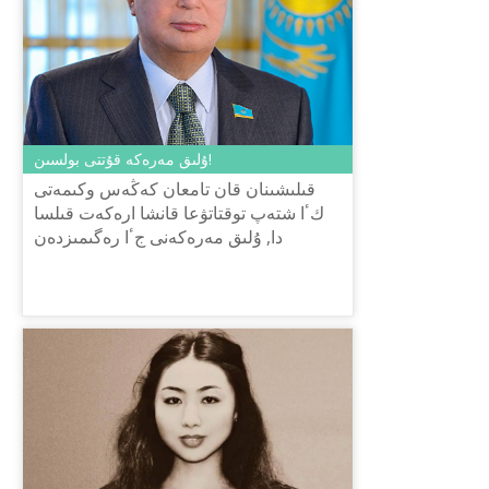
ۇلىق مەرەكە قۇتتى بولسىن!
قىلىشىنان قان تامعان كەڭەس وكىمەتى
كٴا شتەپ توقتاتۋعا قانشا ارەكەت قىلسا
دا, ۇلىق مەرەكەنى جٴا رەگىمىزدەن
وشىرىپ تاستاي المادى. تاۋەلسىزدىك
العاننان كەيىن قايتا رەسمي مارتەب...