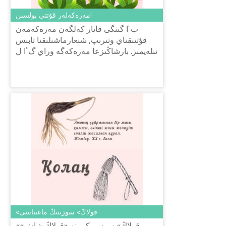
مەرەكەلەر قۇتتى بولسىن!
بٴا گىنگى قاتار كەلگەن مەرەكەمەن
قۇتتىقتاي وتىرىپ, شىعارماشىلىقتا تابىس
تىلەيمىز. بارشاڭىزعا مەرەكەگە وراي گٴا ل
شوقتارىن جولدايمىز. ⠀ P.s. اقپارات
termincom.kz سايتىنان الى...
«قولاڭ» سوزىنىڭ ماعىناسى
«قولاڭ» سوزىن كوبىنە «قولاڭ شاش»