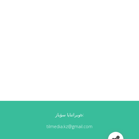
وبراتنايا سۆيازь:
tilmedia.kz@gmail.com