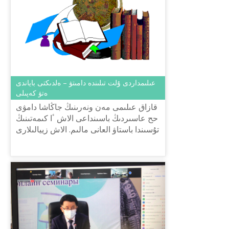
عىلىمداردى ۇلت تىلىندە دامىتۋ – ەلدىكتى باياندى
ەتۋ كەپىلى
قازاق عىلىمى مەن ونەرىنىڭ جاڭاشا دامۋى
حح عاسىردىڭ باسىنداعى الاش ٴا كىمەتىنىڭ
تۇسىندا باستاۋ العانى مالىم. الاش زييالىلارى
زامانعا ساي جاڭا عىلىمداردىڭ نەگىزدەرىن
قالاي باست...