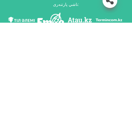
ناشي پارتنەرى:
مى ۆ سوس. سەتياح
سكاчاتь پريلوجەنيە
رازرابوتان پو پورۋчەنيۋ كوميتەتا يازىكوۆوي پوليتيكي مينيستەرستۆو وبرازوۆانييا ي
ناۋكي رەسپۋبليكي كازاحستان ي ناسيونالьنىم ناۋчنو-پراكتيчەسكيم سەنتروم «تىل-
قازىنا» يمەني شايسۋلتانا شاياحمەتوۆا.