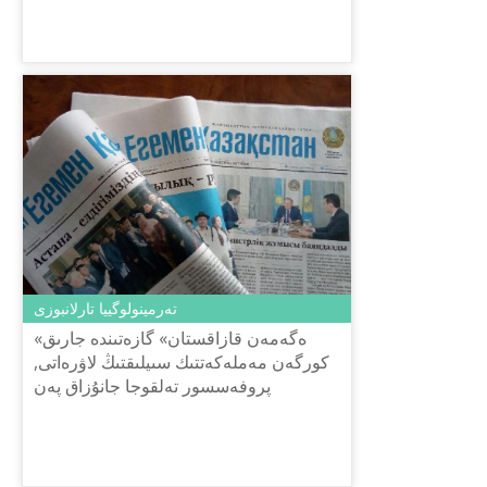
تەرمينولوگييا تارلانبوزى
«ەگەمەن قازاقستان» گازەتىندە جارىق
كورگەن مەملەكەتتىك سىيلىقتىڭ لاۋرەاتى,
پروفەسسور تەلقوجا جانۇزاق پەن
فيلولوگييا عىلىمدارىنىڭ دوكتورى,
پروفەسسور كارىمبەك قۇرماناليەۆتىڭ
وسى ...