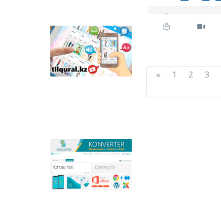
Tilqural.kz –
مەملەكەتتىك تىلدى
دەڭگەيلەپ ٴا يرەنۋگە
ارنالعان ۆەب-سەرۆيس.
3
2
1
«
سايتتا ا1 دەڭگەيى
بويىنشا جاڭا الىپبي مەن
ەملە ەرەجەلەرىن جازۋ,
وقۋدى مەڭگەرتۋگە
ارنالعان ونلاين كۋرس
ورنالاستىرىلعان.
Qazlatyn.kz –
ماتىندەردى كيريلدەن
لاتىنعا جانە توتە جازۋعا
ونلاين تٴا ردە
سايكەستەندىرەتىن
كوپفۋنكسيونالدى
كونۆەرتەر جانە
قازاقستانداعى لاتىن