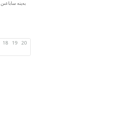
بەينە ساباعىن 
18
19
20