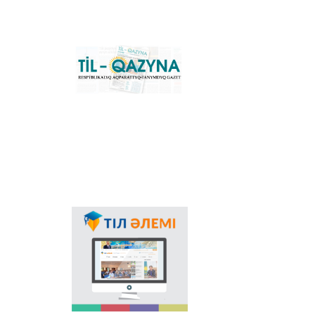
گرافيكاسىنا كوشۋ ٴا
دەرىسىن سٴا
يەمەلدەيتىن نەگىزگى
ۇلتتىق پورتال. كونۆەرتەر
باعدارلاماسىنىڭ
«Til-Qazyna»
Windows-قا ارنالعان
رەسپۋبليكالىق اقپاراتتىق-
offline-نۇسقاسىن, MS
تانىمدىق گازەتى
Office پاكەتىنە ارنالعان
قوسىمشالاردى,
پلاگيندەردى جانە
Android, iOS
پلاتفورمالارىنا ارنالعان
موبيلьدى
قوسىمشالارىن جٴا كتەپ
الۋعا بولادى.
مەملەكەتتىك تىلدىڭ
قولدانىس اياسىنىڭ
كەڭەۋىندە عالامتور
ارقىلى تىلدى
ناسيحاتتاۋدىڭ ماڭىزى
اسا زور. ەلىمىزدەگى
وسى باعىتتاعى العاشقى
جوبا - "تىل الەمى"