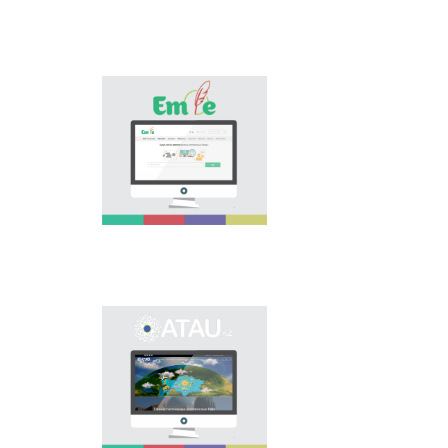
پورتالى وسىنداي وزەكتى
ماسەلەنى شەشۋگە
ارنالىپ, تىل ساياساتىن
كوپشىلىككە ناسيحاتتاۋعا
جانە تانىستىرۋعا ٴا
«Emle.kz» эلەكتروندىق
لەسىن قوسادى.
بازاسى قازاق تىلىنىڭ
ورفوگرافيياسىنا ارنالعان.
بۇل بازادا قازاق تىلىنىڭ
قولدانىستاعى بەكىتىلگەن
ورفوگرافييالىق
سوزدىگى,
ورفوگرافييالىق
ەرەجەلەر, وسى سالاعا
بايلانىستى عىلىمي
ادەبيەتتەر بەرىلگەن.
ونوماستيكالىق
эلەكتروندىق بازانى
اشۋدىڭ نەگىزگى
ماقساتى - ەلىمىزدىڭ
وڭىرلەرىندەگى كوشە,
ەلدىمەكەن, مەكەمەلەر
مەن تٴا رلى نىساندارعا