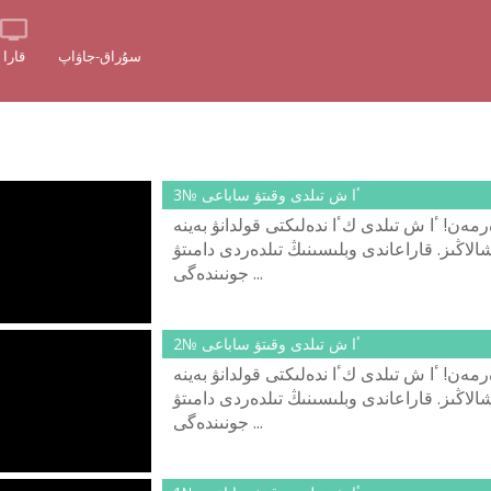
سۇراق-جاۋاپ
قارا
ٴا ش تىلدى وقىتۋ ساباعى №3
ەن! ٴا ش تىلدى كٴا ندەلىكتى قولدانۋ بەينە
الاڭىز. قاراعاندى وبلىسىنىڭ تىلدەردى دامىتۋ
جونىندەگى ...
ٴا ش تىلدى وقىتۋ ساباعى №2
ەن! ٴا ش تىلدى كٴا ندەلىكتى قولدانۋ بەينە
الاڭىز. قاراعاندى وبلىسىنىڭ تىلدەردى دامىتۋ
جونىندەگى ...