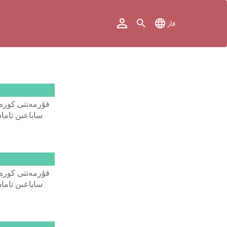
قاز
قۇرمەتتى كورەرم
ساباعىن تاماش
قۇرمەتتى كورەرم
ساباعىن تاماش