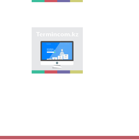
بەرىلگەن اتاۋلاردى
جيناقتاپ, قازاق
ونوماستيكاسىنىڭ
بىرتۇتاس جٴا يەسىن
جاساۋ ارقىلى
ونوماستيكالىق اتاۋلاردى
"Termincom.kz" سايتى
بىرىزدەندىرۋ.
- قازاق تەرمينولوگيياسىن
جٴا يەلەۋگە,
تەرمينولوگييالىق قوردى
تولىقتىرۋعا, تەرميندەردى
جانە اتاۋلاردى قازاق
تىلىنىڭ نورمالارىنا
سايكەس رەتتەۋگە ٴا
لەس قوسادى. وسى
ماقساتتى ورىنداۋ ٴا شىن
سايتتا وسى ۋاقىتقا دەيىن
تەرميندەردىڭ بارلىعى
قامتىلعان.