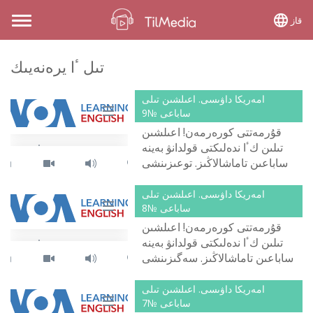
قاز
Toggle
navigation
تىل ٴا يرەنەيىك
امەريكا داۋىسى. اعىلشىن تىلى
ساباعى №9
قۇرمەتتى كورەرمەن! اعىلشىن
تىلىن كٴا ندەلىكتى قولدانۋ بەينە
ساباعىن تاماشالاڭىز. توعىزىنشى
ساباعىمىزدىڭ تاقىرىبى - سۋىق پا?
د...
امەريكا داۋىسى. اعىلشىن تىلى
ساباعى №8
قۇرمەتتى كورەرمەن! اعىلشىن
تىلىن كٴا ندەلىكتى قولدانۋ بەينە
ساباعىن تاماشالاڭىز. سەگىزىنشى
ساباعىمىزدىڭ تاقىرىبى - سىز
بوس ەم...
امەريكا داۋىسى. اعىلشىن تىلى
ساباعى №7