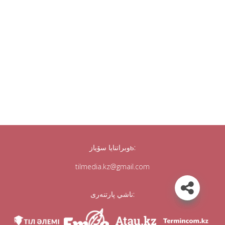
وبراتنايا سۆيازь:
tilmedia.kz@gmail.com
ناشي پارتنەرى: