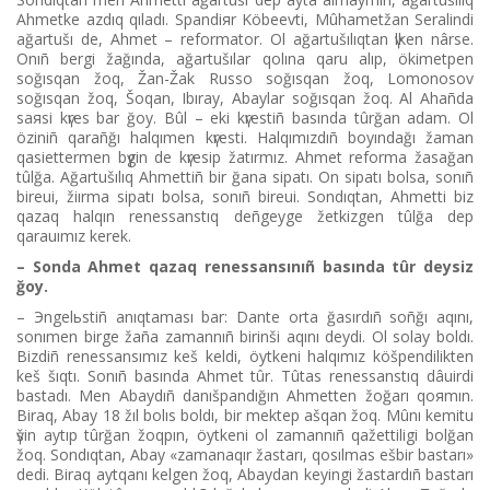
Ahmetke azdıq qıladı. Spandiяr Köbeevtі, Mûhametžan Seralindі
ağartušı de, Ahmet – reformator. Ol ağartušılıqtan үlken nârse.
Onıñ bergі žağında, ağartušılar qolına qaru alıp, ökіmetpen
soğısqan žoq, Žan-Žak Russo soğısqan žoq, Lomonosov
soğısqan žoq, Šoqan, Ibıray, Abaylar soğısqan žoq. Al Ahañda
saяsi kүres bar ğoy. Bûl – ekі kүrestіñ basında tûrğan adam. Ol
özіnіñ qarañğı halqımen kүrestі. Halqımızdıñ boyındağı žaman
qasiettermen bүgіn de kүresіp žatırmız. Ahmet reforma žasağan
tûlğa. Ağartušılıq Ahmettіñ bіr ğana sipatı. On sipatı bolsa, sonıñ
bіreuі, žiırma sipatı bolsa, sonıñ bіreuі. Sondıqtan, Ahmettі bіz
qazaq halqın renessanstıq deñgeyge žetkіzgen tûlğa dep
qarauımız kerek.
– Sonda Ahmet qazaq renessansınıñ basında tûr deysіz
ğoy.
– Эngelьstіñ anıqtaması bar: Dante orta ğasırdıñ soñğı aqını,
sonımen bіrge žaña zamannıñ bіrіnšі aqını deydі. Ol solay boldı.
Bіzdіñ renessansımız keš keldі, öytkenі halqımız köšpendіlіkten
keš šıqtı. Sonıñ basında Ahmet tûr. Tûtas renessanstıq dâuіrdі
bastadı. Men Abaydıñ danıšpandığın Ahmetten žoğarı qoяmın.
Bіraq, Abay 18 žıl bolıs boldı, bіr mektep ašqan žoq. Mûnı kemіtu
үšіn aytıp tûrğan žoqpın, öytkenі ol zamannıñ qažettіlіgі bolğan
žoq. Sondıqtan, Abay «zamanaqır žastarı, qosılmas ešbіr bastarı»
dedі. Bіraq aytqanı kelgen žoq, Abaydan keyіngі žastardıñ bastarı