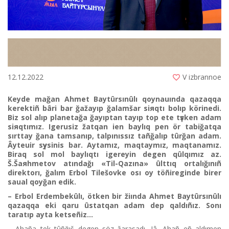
12.12.2022
V izbrannoe
Keyde mağan Ahmet Baytûrsınûlı qoynauında qazaqqa
kerektіñ bârі bar ğažayıp ğalamšar siяqtı bolıp körіnedі.
Bіz sol alıp planetağa ğayıptan tayıp top ete tүsken adam
siяqtımız. Igerusіz žatqan ien baylıq pen ör tabiğatqa
sırttay ğana tamsanıp, talpınıssız tañğalıp tûrğan adam.
Âyteuіr sүysіnіs bar. Aytamız, maqtaymız, maqtanamız.
Bіraq sol mol baylıqtı igereyіn degen qûlqımız az.
Š.Šaяhmetov atındağı «Tіl-Qazına» ûlttıq ortalığınıñ
direktorı, ğalım Erbol Tіlešovke osı oy töñіregіnde bіrer
saual qoyğan edіk.
– Erbol Erdembekûlı, ötken bіr žiında Ahmet Baytûrsınûlı
qazaqqa ekі qaru ûstatqan adam dep qaldıñız. Sonı
taratıp ayta ketseñіz…
– Ahaña tek tûñğıš degen söz žarasadı. Iâ, Ahañ eñ aldımen