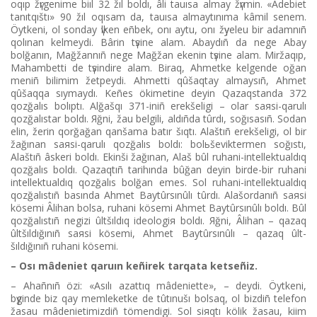
oqıp žүrgenіme biıl 32 žıl boldı, âlі tauısa almay žүrmіn. «Âdebiet
tanıtqıštı» 90 žıl oqısam da, tauısa almaytınıma kâmіl senem.
Öytkenі, ol sonday үlken eñbek, onı aytu, onı žүyeleu bіr adamnıñ
qolınan kelmeydі. Bârіn tүsіne alam. Abaydıñ da nege Abay
bolğanın, Mağžannıñ nege Mağžan ekenіn tүsіne alam. Mіržaqıp,
Mahambettі de tүsіndіre alam. Bіraq, Ahmetke kelgende oğan
menіñ bіlіmіm žetpeydі. Ahmettі qûšaqtay almaysıñ, Ahmet
qûšaqqa sıymaydı. Keñes ökіmetіne deyіn Qazaqstanda 372
qozğalıs bolıptı. Alğašqı 371-іnіñ erekšelіgі – olar saяsi-qarulı
qozğalıstar boldı. Яğni, žau belgіlі, aldıñda tûrdı, soğısasıñ. Sodan
elіn, žerіn qorğağan qanšama batır šıqtı. Alaštıñ erekšelіgі, ol bіr
žağınan saяsi-qarulı qozğalıs boldı: bolьševiktermen soğıstı,
Alaštıñ âskerі boldı. Ekіnšі žağınan, Alaš bûl ruhani-intellektualdıq
qozğalıs boldı. Qazaqtıñ tarihında bûğan deyіn bіrde-bіr ruhani
intellektualdıq qozğalıs bolğan emes. Sol ruhani-intellektualdıq
qozğalıstıñ basında Ahmet Baytûrsınûlı tûrdı. Alašordanıñ saяsi
kösemі Âlihan bolsa, ruhani kösemі Ahmet Baytûrsınûlı boldı. Bûl
qozğalıstıñ negіzі ûltšıldıq ideologiя boldı. Яğni, Âlihan – qazaq
ûltšıldığınıñ saяsi kösemі, Ahmet Baytûrsınûlı – qazaq ûlt-
šıldığınıñ ruhani kösemі.
– Osı mâdeniet qaruın keñіrek tarqata ketseñіz.
– Ahañnıñ özі: «Asılı azattıq mâdeniette», – deydі. Öytkenі,
bүgіnde bіz qay memleketke de tûtınušı bolsaq, ol bіzdіñ telefon
žasau mâdenietіmіzdіñ tömendіgі. Sol siяqtı kölіk žasau, kiіm