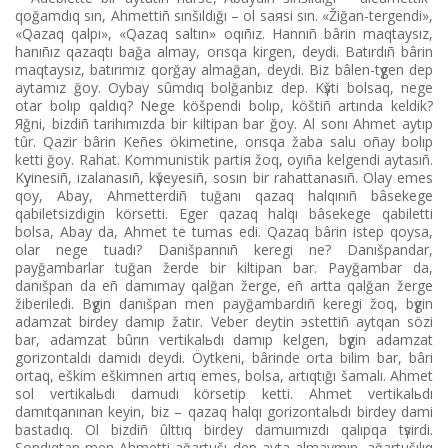
qoğamdıq sın, Ahmettіñ sınšıldığı – ol saяsi sın. «Žiğan-tergendі»,
«Qazaq qalpı», «Qazaq saltın» oqıñız. Hannıñ bârіn maqtaysız,
hanıñız qazaqtı bağa almay, orısqa kіrgen, deydі. Batırdıñ bârіn
maqtaysız, batırımız qorğay almağan, deydі. Bіz bâlen-tүgen dep
aytamız ğoy. Oybay sûmdıq bolğanbız dep. Kүštі bolsaq, nege
otar bolıp qaldıq? Nege köšpendі bolıp, köštіñ artında keldіk?
Яğni, bіzdіñ tarihımızda bіr kіltipan bar ğoy. Al sonı Ahmet aytıp
tûr. Qazіr bârіn Keñes ökіmetіne, orısqa žaba salu oñay bolıp
kettі ğoy. Rahat. Kommunistіk partiя žoq, oyıña kelgendі aytasıñ.
Kүyіnesіñ, ızalanasıñ, kүšeyesіñ, sosın bіr rahattanasıñ. Olay emes
qoy, Abay, Ahmetterdіñ tuğanı qazaq halqınıñ bâsekege
qabіletsіzdіgіn körsettі. Eger qazaq halqı bâsekege qabіlettі
bolsa, Abay da, Ahmet te tumas edі. Qazaq bârіn іstep qoysa,
olar nege tuadı? Danıšpannıñ keregі ne? Danıšpandar,
payğambarlar tuğan žerde bіr kіltipan bar. Payğambar da,
danıšpan da eñ damımay qalğan žerge, eñ artta qalğan žerge
žіberіledі. Bүgіn danıšpan men payğambardıñ keregі žoq, bүgіn
adamzat bіrdey damıp žatır. Veber deytіn эstettіñ aytqan sözі
bar, adamzat bûrın vertikalьdı damıp kelgen, bүgіn adamzat
gorizontaldı damidı deydі. Öytkenі, bârіnde orta bіlіm bar, bârі
ortaq, eškіm eškіmnen artıq emes, bolsa, artıqtığı šamalı. Ahmet
sol vertikalьdı damudı körsetіp kettі. Ahmet vertikalьdı
damıtqanınan keyіn, bіz – qazaq halqı gorizontalьdı bіrdey dami
bastadıq. Ol bіzdіñ ûlttıq bіrdey damuımızdı qalıpqa tүsіrdі.
Sondıqtan men Ahmettі ağartušı dep ayta almaymın, ağartušılıq