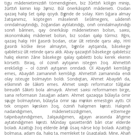
tіgu mâdenietіmіzdіñ tömendіgіnen, bіz žûrttıñ kölіgіn mіnіp,
žûrttıñ kiіmіn kiіp žүrmіz. Bûl önerkâsіptіñ mâdenietі. Osıdan
qazaq halqı šet qalıp qoydı. Bүgіnde de solay. Kiіm šığara almay
žatqanımız, köptegen mâselenіñ šešіlmegenі, uâdenіñ
orındalmaytındığı, žoğarıdan aytılatındığı, onıñ orındalmaytındığı
sonıñ bârіnen, qay önerkâsіp mâdenietіnen bolsın, saяsi,
эkonomikalıq mâdeniet bolsın, bіz sodan qalıp tûrmız. Яğni,
qazaq halqı HH ğasırdı bodan, otar ûlt retіnde qarsı alıp, HHІ
ğasırdı köške іlese almaytın, bүgіnše aytqanda, bâsekege
qabіletsіz ûlt retіnde qarsı aldı. Abay qazaqtıñ bâsekege qabіletsіz
halıq ekenіn žâne bâsekege qalay qabіlettі bolu kerek ekenіn
körsettі. Bіraq, ol özіnіñ aytqanın іstegen žoq. Ahmettіñ
erekšelіgі – ol özіnіñ aytqanın orındadı. Ol Abaydıñ kemšіlіgі
emes, Abaydıñ zamanınıñ kemšіlіgі. Ahmettіñ zamanında endі
olay іsteuge bolmaytın boldı. Sondıqtan, Ahmet Abaydıñ da,
eškіmnіñ de šâkіrtі emes. Ahmet siяqtı reformator tûlğalar
bіreudіñ šâkіrtі bola almaydı. Ahmet saяsi reformamen bіrge,
sana reformasın žasağan adam. Ahmet qazaqqa bûlayša ömіr
sүruge bolmaytının, bûlayša ömіr sүru mүmkіn emestіgіn ayttı. Ol
tek orıspen kүresken žoq, özіnіñ halqımen kүrestі. Halqınıñ
nadandığımen, mâdenietsіzdіgіmen, eštemege
talpınbaytındığımen, žalqaulığımen, ağayın arasında âñgіme
aytatındığımen kүrestі. Mûnday qasietterdіñ bârі otar elderde
boladı. Azattığı žoq elderde ârtүrlі ûsaq nârse köp boladı. Azattığı
bolmasa, adam da, halıq ta, memleket te ûsaqtaladı. Mіne, Ahañ