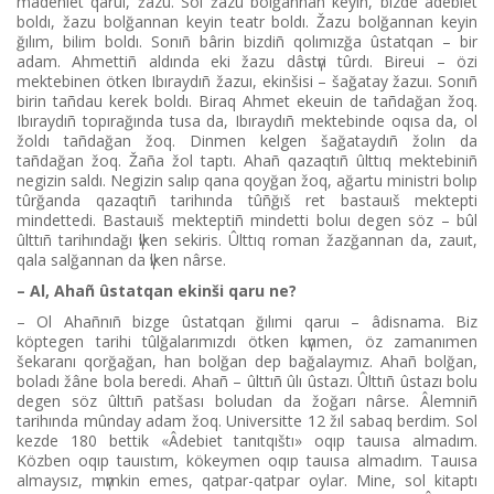
mâdeniet qaruı, žazu. Sol žazu bolğannan keyіn, bіzde âdebiet
boldı, žazu bolğannan keyіn teatr boldı. Žazu bolğannan keyіn
ğılım, bіlіm boldı. Sonıñ bârіn bіzdіñ qolımızğa ûstatqan – bіr
adam. Ahmettіñ aldında ekі žazu dâstүrі tûrdı. Bіreuі – özі
mektebіnen ötken Ibıraydıñ žazuı, ekіnšіsі – šağatay žazuı. Sonıñ
bіrіn tañdau kerek boldı. Bіraq Ahmet ekeuіn de tañdağan žoq.
Ibıraydıñ topırağında tusa da, Ibıraydıñ mektebіnde oqısa da, ol
žoldı tañdağan žoq. Dіnmen kelgen šağataydıñ žolın da
tañdağan žoq. Žaña žol taptı. Ahañ qazaqtıñ ûlttıq mektebіnіñ
negіzіn saldı. Negіzіn salıp qana qoyğan žoq, ağartu ministrі bolıp
tûrğanda qazaqtıñ tarihında tûñğıš ret bastauıš mekteptі
mіndettedі. Bastauıš mekteptіñ mіndettі boluı degen söz – bûl
ûlttıñ tarihındağı үlken sekіrіs. Ûlttıq roman žazğannan da, zauıt,
qala salğannan da үlken nârse.
– Al, Ahañ ûstatqan ekіnšі qaru ne?
– Ol Ahañnıñ bіzge ûstatqan ğılımi qaruı – âdіsnama. Bіz
köptegen tarihi tûlğalarımızdı ötken kүnmen, öz zamanımen
šekaranı qorğağan, han bolğan dep bağalaymız. Ahañ bolğan,
boladı žâne bola beredі. Ahañ – ûlttıñ ûlı ûstazı. Ûlttıñ ûstazı bolu
degen söz ûlttıñ patšası boludan da žoğarı nârse. Âlemnіñ
tarihında mûnday adam žoq. Universitte 12 žıl sabaq berdіm. Sol
kezde 180 bettіk «Âdebiet tanıtqıštı» oqıp tauısa almadım.
Közben oqıp tauıstım, kökeymen oqıp tauısa almadım. Tauısa
almaysız, mүmkіn emes, qatpar-qatpar oylar. Mіne, sol kіtaptı