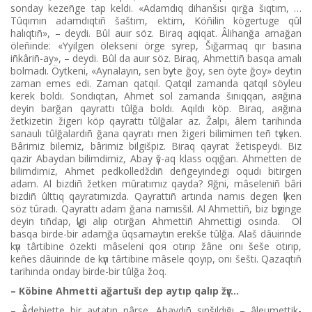
sonday kezeñge tap keldі. «Adamdıq dihanšısı qırğa šıqtım, …
Tûqımın adamdıqtıñ šaštım, ektіm, Köñіlіn kögertuge qûl
halıqtıñ», – deydі. Bûl auır söz. Bіraq aqiqat. Âlihanğa arnağan
öleñіnde: «Үyіlgen öleksenі örge sүyrep, Šığarmaq qır basına
іñkârіñ-ay», – deydі. Bûl da auır söz. Bіraq, Ahmettіñ basqa amalı
bolmadı. Öytkenі, «Aynalayın, sen bүyte ğoy, sen öyte ğoy» deytіn
zaman emes edі. Zaman qatqıl. Qatqıl zamanda qatqıl söyleu
kerek boldı. Sondıqtan, Ahmet sol zamanda šınıqqan, aяğına
deyіn barğan qayrattı tûlğa boldı. Aqıldı köp. Bіraq, aяğına
žetkіzetіn žіgerі köp qayrattı tûlğalar az. Žalpı, âlem tarihında
sanaulı tûlğalardıñ ğana qayratı men žіgerі bіlіmіmen teñ tүsken.
Bârіmіz bіlemіz, bârіmіz bіlgіšpіz. Bіraq qayrat žetіspeydі. Bіz
qazіr Abaydan bіlіmdіmіz, Abay үš-aq klass oqığan. Ahmetten de
bіlіmdіmіz, Ahmet pedkolledždіñ deñgeyіndegі oqudı bіtіrgen
adam. Al bіzdіñ žetken mûratımız qayda? Яğni, mâselenіñ bârі
bіzdіñ ûlttıq qayratımızda. Qayrattıñ artında namıs degen үlken
söz tûradı. Qayrattı adam ğana namısšıl. Al Ahmettіñ, bіz bүgіnge
deyіn tıñdap, үlgі alıp otırğan Ahmettіñ Ahmettіgі osında. Ol
basqa bіrde-bіr adamğa ûqsamaytın erekše tûlğa. Alaš dâuіrіnde
kүn târtіbіne özektі mâselenі qoя otırıp žâne onı šeše otırıp,
keñes dâuіrіnde de kүn târtіbіne mâsele qoyıp, onı šeštі. Qazaqtıñ
tarihında onday bіrde-bіr tûlğa žoq.
– Köbіne Ahmettі ağartušı dep aytıp qalıp žүr…
– Âdebiette bіr aytatın nârse, Abaydıñ sınšıldığı – âleumettіk-