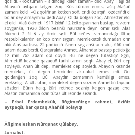
qosıldı. «Kök tûman – aldıñdağı keler zaman» dedі Abay. Tağı da
Abaydıñ aytqanı kelgen žoq. Kök tûman emes, ašıq Alaštıñ
zamanı keldі. «Öz qolıñnan ketken soñ, endі öz ırqıñ, özderіñdі el
bolar dey almaymın» dedі Abay. Ol da bolğan žoq, Ahmetter eldі
el qıldı. Alaš ökіmetі 1917 žıldıñ 12 želtoqsanınan bastap, revkom
žoyğanša, 1920 žıldıñ besіnšі naurızına deyіn ömіr sүrdі. Alaš
ökіmetі 2 žıl үš ay ömіr sүrdі. Bûl keñes zamanındağı ûlttıq
respublikalardıñ eñ köp ömіr sүrgenі. Memlekettіk dumadan orın
aldı Alaš partiяsı, 22 partiяnıñ іšіnen segіzіnšі orın aldı, 660 mıñ
adam dauıs berdі. Qarqaralıda Ahmet, Âlihandar bastap peticiяğa
12 mıñ 762 adam qol qoydı. Bûl ne degen tûtastıq?! Яğni,
Ahmettіñ kezіnde qazaqtıñ tarihi tamırı soqtı. Abay el, žûrt dep
söyleydі. Ahañ ûlt dep, memleket dep söyledі. Abaydıñ kezіnde
memleket, ûlt degen terminder aktualьdı emes edі. Onı
qoldanğan žoq. Bûl Abaydıñ zamanınıñ kemšіlіgі emes,
erekšelіgі. Al ûlt, otan, memleket degen sözder Ahmettіñ tapqan
sözderі. Bûrın halıq, žûrt retіnde sezіnіp kelgen qazaq endі
Alaštıñ zamanında özіn tûtas ûlt retіnde sezіndі.
– Erbol Erdembekûlı, âñgіmeñіzge rahmet, özіñіz
aytpaqšı, bar
qazaq Ahañšıl bolayıq!
Âñgіmelesken Nûrqanat Qûlabay,
žurnalist.