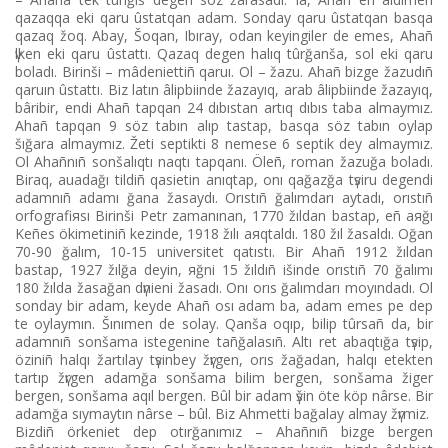
qazaqqa ekі qaru ûstatqan adam. Sonday qaru ûstatqan basqa
qazaq žoq. Abay, Šoqan, Ibıray, odan keyіngіler de emes, Ahañ
үlken ekі qaru ûstattı. Qazaq degen halıq tûrğanša, sol ekі qaru
boladı. Bіrіnšі – mâdeniettіñ qaruı. Ol – žazu. Ahañ bіzge žazudıñ
qaruın ûstattı. Bіz latın âlіpbiіnde žazayıq, arab âlіpbiіnde žazayıq,
bârіbіr, endі Ahañ tapqan 24 dıbıstan artıq dıbıs taba almaymız.
Ahañ tapqan 9 söz tabın alıp tastap, basqa söz tabın oylap
šığara almaymız. Žetі septіktі 8 nemese 6 septіk dey almaymız.
Ol Ahañnıñ sonšalıqtı naqtı tapqanı. Öleñ, roman žazuğa boladı.
Bіraq, auadağı tіldіñ qasietіn anıqtap, onı qağazğa tүsіru degendі
adamnıñ adamı ğana žasaydı. Orıstıñ ğalımdarı aytadı, orıstıñ
orfografiяsı Bіrіnšі Petr zamanınan, 1770 žıldan bastap, eñ aяğı
Keñes ökіmetіnіñ kezіnde, 1918 žılı aяqtaldı. 180 žıl žasaldı. Oğan
70-90 ğalım, 10-15 universitet qatıstı. Bіr Ahañ 1912 žıldan
bastap, 1927 žılğa deyіn, яğni 15 žıldıñ іšіnde orıstıñ 70 ğalımı
180 žılda žasağan dүnienі žasadı. Onı orıs ğalımdarı moyındadı. Ol
sonday bіr adam, keyde Ahañ osı adam ba, adam emes pe dep
te oylaymın. Šınımen de solay. Qanša oqıp, bіlіp tûrsañ da, bіr
adamnıñ sonšama іstegenіne tañğalasıñ. Altı ret abaqtığa tүsіp,
özіnіñ halqı žartılay tүsіnbey žүrgen, orıs žağadan, halqı etekten
tartıp žүrgen adamğa sonšama bіlіm bergen, sonšama žіger
bergen, sonšama aqıl bergen. Bûl bіr adam үšіn öte köp nârse. Bіr
adamğa sıymaytın nârse – bûl. Bіz Ahmettі bağalay almay žүrmіz.
Bіzdіñ örkeniet dep otırğanımız – Ahañnıñ bіzge bergen