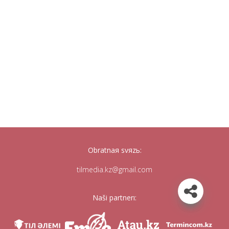
Obratnaя svяzь:
tilmedia.kz@gmail.com
Naši partnerı: