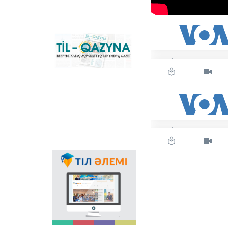
grafikasına köšu
үderіsіn sүyemeldeytіn
negіzgі ûlttıq portal.
Konverter
bağdarlamasınıñ
«Til-Qazyna»
Windows-qa arnalğan
respublikalıq
offline-nûsqasın, MS
aqparattıq-tanımdıq
Office paketіne
gazetі
arnalğan qosımšalardı,
plaginderdі žâne
Android, iOS
platformalarına
arnalğan mobilьdі
qosımšaların žүktep
aluğa boladı.
Memlekettіk tіldіñ
qoldanıs aяsınıñ
keñeюіnde ğalamtor
arqılı tіldі
nasihattaudıñ mañızı
asa zor. Elіmіzdegі osı
bağıttağı alğašqı žoba -
"Tіl âlemі" portalı