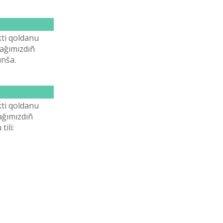
ktі qoldanu
bağımızdıñ
ınša.
ktі qoldanu
ağımızdıñ
іlі: