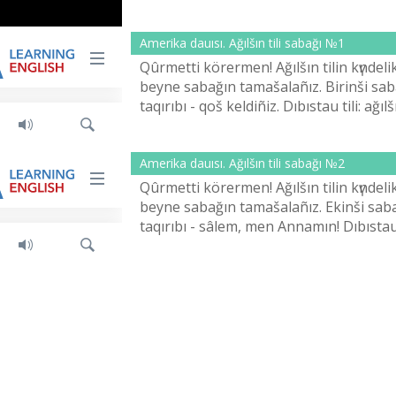
Amerika dauısı. Ağılšın tіlі sabağı №1
Qûrmettі körermen! Ağılšın tіlіn kүndelі
beyne sabağın tamašalañız. Bіrіnšі sa
taqırıbı - qoš keldіñіz. Dıbıstau tіlі: ağılš
Amerika dauısı. Ağılšın tіlі sabağı №2
Qûrmettі körermen! Ağılšın tіlіn kүndelі
beyne sabağın tamašalañız. Ekіnšі sab
taqırıbı - sâlem, men Annamın! Dıbıstau t
ağılšınša.