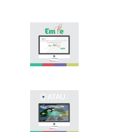
osınday özektі
mâselenі šešuge
arnalıp, tіl saяsatın
köpšіlіkke
nasihattauğa žâne
«Emle.kz» эlektrondıq
tanıstıruğa үlesіn
bazası qazaq tіlіnіñ
qosadı.
orfografiяsına
arnalğan. Bûl bazada
qazaq tіlіnіñ
qoldanıstağı bekіtіlgen
orfografiяlıq sözdіgі,
orfografiяlıq ereželer,
osı salağa baylanıstı
ğılımi âdebietter
berіlgen.
Onomastikalıq
эlektrondıq bazanı
ašudıñ negіzgі maqsatı
- elіmіzdіñ
öñіrlerіndegі köše,
eldіmeken,
mekemeler men tүrlі