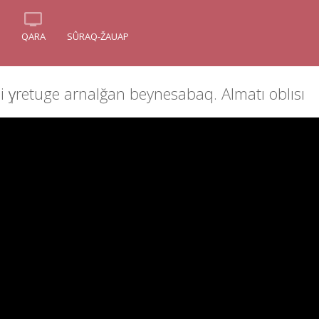
QARA
SÛRAQ-ŽAUAP
dі үyretuge arnalğan beynesabaq. Almatı oblısı