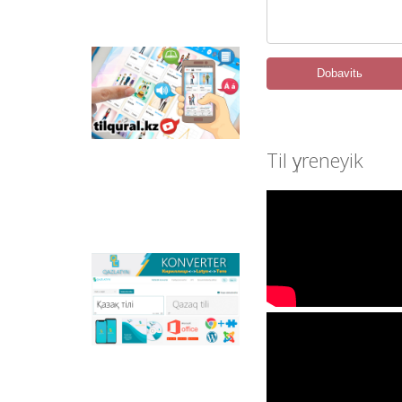
ornalastırılğan.
Tilqural.kz –
Dobavitь
memlekettіk tіldі
deñgeylep үyrenuge
arnalğan veb-servis.
Saytta A1 deñgeyі
boyınša žaña âlіpbi
Tіl үyreneyіk
men emle ereželerіn
žazu, oqudı
meñgertuge arnalğan
onlayn kurs
ornalastırılğan.
Qazlatyn.kz –
mâtіnderdі kirilden
latınğa žâne töte
žazuğa onlayn tүrde
sâykestendіretіn
köpfunkcionaldı
konverter žâne
Qazaqstandağı latın