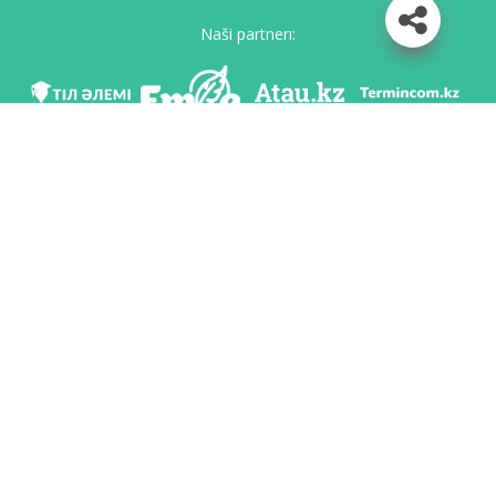
Naši partnerı:
Mı v soc. setяh
Skačatь priloženie
Razrabotan po poručeniю Komiteta яzıkovoy politiki Ministerstvo obrazovaniя i
nauki Respubliki Kazahstan i Nacionalьnım naučno-praktičeskim centrom «Tіl-
Qazına» imeni Šaysultana Šaяhmetova.