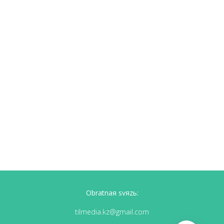
Obratnaя svяzь:
tilmedia.kz@gmail.com