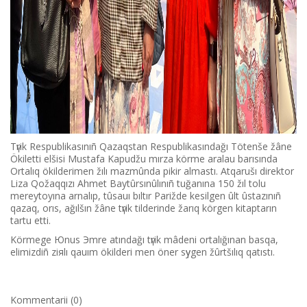
Tүrіk Respublikasınıñ Qazaqstan Respublikasındağı Tötenše žâne
Ökіlettі elšіsі Mustafa Kapudžu mırza körme aralau barısında
Ortalıq ökіlderіmen žılı mazmûnda pіkіr almastı. Atqarušı direktor
Liza Qožaqqızı Ahmet Baytûrsınûlınıñ tuğanına 150 žıl tolu
mereytoyına arnalıp, tûsauı bıltır Parižde kesіlgen ûlt ûstazınıñ
qazaq, orıs, ağılšın žâne tүrіk tіlderіnde žarıq körgen kіtaptarın
tartu ettі.
Körmege Юnus Эmre atındağı tүrіk mâdeni ortalığınan basqa,
elіmіzdіñ ziяlı qauım ökіlderі men öner sүygen žûrtšılıq qatıstı.
Kommentarii (0)