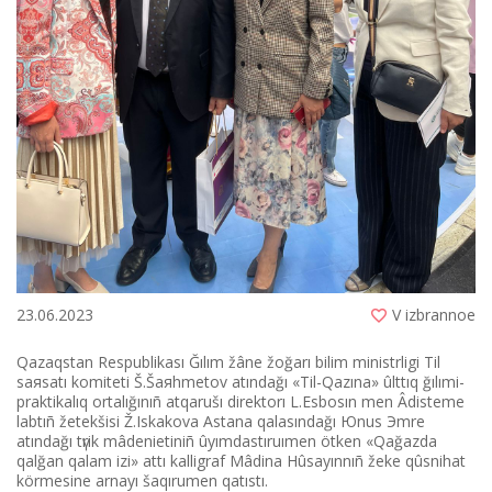
23.06.2023
V izbrannoe
Qazaqstan Respublikası Ğılım žâne žoğarı bіlіm ministrlіgі Tіl
saяsatı komitetі Š.Šaяhmetov atındağı «Tіl-Qazına» ûlttıq ğılımi-
praktikalıq ortalığınıñ atqarušı direktorı L.Esbosın men Âdіsteme
labtıñ žetekšіsі Ž.Iskakova Astana qalasındağı Юnus Эmre
atındağı tүrіk mâdenietіnіñ ûyımdastıruımen ötken «Qağazda
qalğan qalam іzі» attı kalligraf Mâdina Hûsayınnıñ žeke qûsnihat
körmesіne arnayı šaqırumen qatıstı.