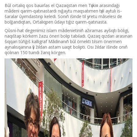
Bûl ortalıq qos bauırlas el Qazaqstan men Tүrkiя arasındağı
mâdeni qarım-qatınastardı nığaytu maqsatımen tүrlі aytulı іs-
šaralar ûyımdastırıp keledі. Sonıñ іšіnde tіl үyretu mâselesі de
bolğandıqtan, Ortalıqpen ûdayı tığız qarım-qatınasta.
Qûsni-hat degenіmіz islam mâdenietіnіñ ažıramas ayšıqtı bölіgі,
naqıštap körkem žazu önerі bolıp tabıladı. Qazaq qızdarı arasınan
šıqqan tûñğıš kalligraf Mâdinanıñ bûl örnektі tılsım önermen
aynalısqanına үš žıldan astam uaqıt bolıptı. Osı žıldar іšіnde onıñ
qolınan 150 tuındı žarıq körgen.