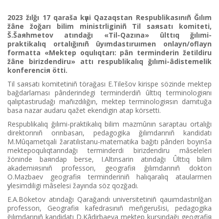
2023 žılğı 17 qaraša kүnі Qazaqstan Respublikasınıñ Ğılım
žâne žoğarı bіlіm ministrlіgіnіñ Tіl saяsatı komitetі,
Š.Šaяhmetov atındağı «Tіl-Qazına» ûlttıq ğılımi-
praktikalıq ortalığınıñ ûyımdastıruımen onlayn/oflayn
formatta «Mektep oqulıqtarı: pân terminderіn žetіldіru
žâne bіrіzdendіru» attı
respublikalıq ğılımi-âdіstemelіk
konferenciя öttі.
Tіl saяsatı komitetіnіñ törağası E.Tіlešov kіrіspe sözіnde mektep
bağdarlaması pânderіndegі terminderdіñ ûlttıq terminologiяnı
qalıptastırudağı mañızdılığın, mektep terminologiяsın damıtuğa
basa nazar audaru qažet ekendіgіn atap körsettі.
Respublikalıq ğılımi-praktikalıq bіlіm mazmûnın saraptau ortalığı
direktorınıñ orınbasarı, pedagogika ğılımdarınıñ kandidatı
M.Mûqametqali žaratılıstanu-matematika bağıtı pânderі boyınša
mektepoqulıqtarındağı terminderdі bіrіzdendіru mâselelerі
žönіnde baяndap berse, I.Altınsarin atındağı Ûlttıq bіlіm
akademiяsınıñ professorı, geografiя ğılımdarınıñ doktorı
O.Mazbaev geografiя terminderіnіñ halıqaralıq ataularmen
үylesіmdіlіgі mâselesі žayında söz qozğadı.
E.A.Böketov atındağı Qarağandı universitetіnіñ qauımdastırılğan
professorı, Geografiя kafedrasınıñ meñgerušіsі, pedagogika
ğılımdarınıñ kandidatı D.Kâdіrbaeva mektep kursındağı geografiя