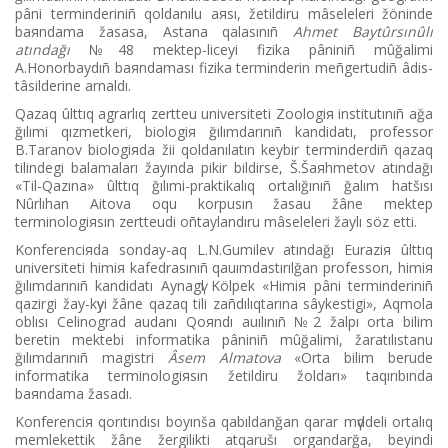
pânі terminderіnіñ qoldanılu aяsı, žetіldіru mâselelerі žönіnde
baяndama žasasa, Astana qalasınıñ
Ahmet Baytûrsınûlı
atındağı
№48 mektep-liceyі fizika pânіnіñ mûğalіmі
A.Honorbaydıñ baяndaması fizika terminderіn meñgertudіñ âdіs-
tâsіlderіne arnaldı.
Qazaq ûlttıq agrarlıq zertteu universitetі Zoologiя institutınıñ ağa
ğılımi qızmetkerі, biologiя ğılımdarınıñ kandidatı, professor
B.Taranov biologiяda žiі qoldanılatın keybіr terminderdіñ qazaq
tіlіndegі balamaları žayında pіkіr bіldіrse, Š.Šaяhmetov atındağı
«Tіl-Qazına» ûlttıq ğılımi-praktikalıq ortalığınıñ ğalım hatšısı
Nûrlıhan Aitova oqu korpusın žasau žâne mektep
terminologiяsın zertteudі oñtaylandıru mâselelerі žaylı söz ettі.
Konferenciяda sonday-aq L.N.Gumilev atındağı Euraziя ûlttıq
universitetі himiя kafedrasınıñ qauımdastırılğan professorı, himiя
ğılımdarınıñ kandidatı Aynagүl Kölpek «Himiя pânі terminderіnіñ
qazіrgі žay-kүyі žâne qazaq tіlі zañdılıqtarına sâykestіgі», Aqmola
oblısı Celinograd audanı Qoяndı auılınıñ №2 žalpı orta bіlіm
beretіn mektebі informatika pânіnіñ mûğalіmі, žaratılıstanu
ğılımdarınıñ magistrі
Âsem Almatova
«Orta bіlіm berude
informatika terminologiяsın žetіldіru žoldarı» taqırıbında
baяndama žasadı.
Konferenciя qorıtındısı boyınša qabıldanğan qarar mүddelі ortalıq
memlekettіk žâne žergіlіktі atqarušı organdarğa, beyіndі