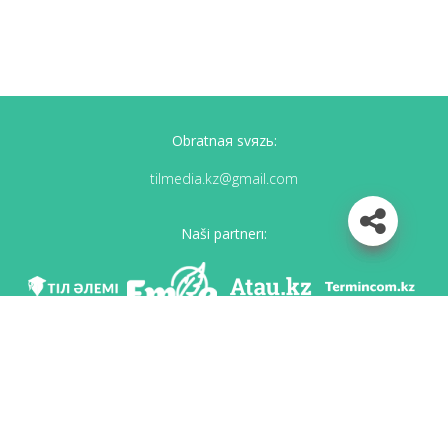
Obratnaя svяzь:
tilmedia.kz@gmail.com
Naši partnerı:
Mı v soc. setяh