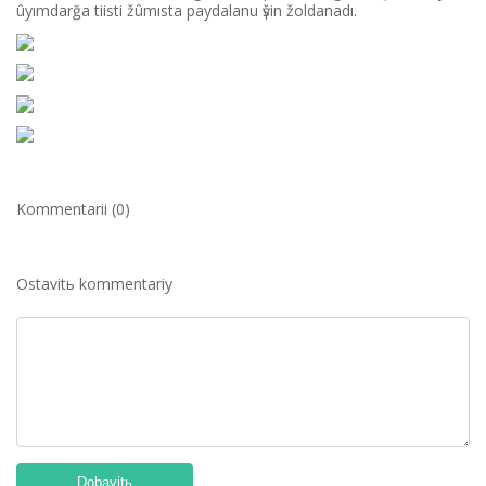
ûyımdarğa tiіstі žûmısta paydalanu үšіn žoldanadı.
Kommentarii (0)
Ostavitь kommentariy
Dobavitь