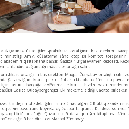
«Tіl-Qazına» ûlttıq ğılımi-praktikalıq ortalığınıñ bas direktorı M
ministrlіgі Arhiv, qûžattama žâne kіtap іsі komitetі törağasınıñ o
tıq akademiяlıq kіtaphana basšısı Ğaziza Nûrğalievamen kezdestі. Kez
ın cifrlandıru bağıtındağı mâseleler ortağa salındı.
i-praktikalıq ortalığınıñ bas direktorı Maqpal Žûmabay ortalıqtıñ cifrlı žo
mdarğa arnalğan эkrandıq diktor žobasın kіtaphana žûmısına paydalan
tіlіgіn arttıru, baršağa qolžetіmdі etkіzu - bіzdіñ bastı mіndetіmі
asšısı Ğaziza Qûdaybergenqızı. Ekі mekeme aldağı uaqıtta bіrlesken i
zaq tіlіndegі mol âdebi-ğılımi mûra žinaqtalğan QR ûlttıq akademiяlı
 oqıtu үšіn paydalanu boyınša oy-žospar talqılandı. Kezdesu soñında “Û
azaq tіlіnіñ bolašağı. Qazaq tіlіnіñ data qorı үšіn kіtaphana žâne
zına” ortalığınıñ bas direktorı Maqpal Žûmabay.