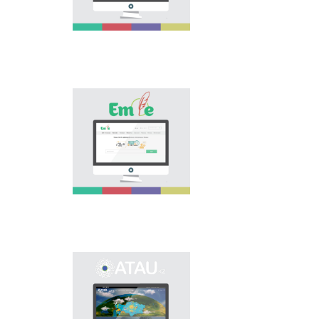
asa zor. Elіmіzdegі osı
bağıttağı alğašqı žoba -
"Tіl âlemі" portalı
osınday özektі
mâselenі šešuge
arnalıp, tіl saяsatın
köpšіlіkke
nasihattauğa žâne
«Emle.kz» эlektrondıq
tanıstıruğa үlesіn
bazası qazaq tіlіnіñ
qosadı.
orfografiяsına
arnalğan. Bûl bazada
qazaq tіlіnіñ
qoldanıstağı bekіtіlgen
orfografiяlıq sözdіgі,
orfografiяlıq ereželer,
osı salağa baylanıstı
ğılımi âdebietter
berіlgen.
Onomastikalıq
эlektrondıq bazanı
ašudıñ negіzgі maqsatı
- elіmіzdіñ