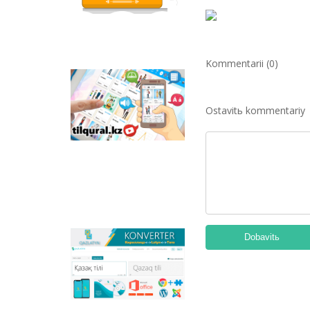
qızıqtı tapsırmalar men
qazaq tіlіndegі otandıq
animaciяlıq filьmder
ornalastırılğan.
Kommentarii (0)
Tilqural.kz –
memlekettіk tіldі
Ostavitь kommentariy
deñgeylep үyrenuge
arnalğan veb-servis.
Saytta A1 deñgeyі
boyınša žaña âlіpbi
men emle ereželerіn
žazu, oqudı
meñgertuge arnalğan
onlayn kurs
ornalastırılğan.
Dobavitь
Qazlatyn.kz –
mâtіnderdі kirilden
latınğa žâne töte
žazuğa onlayn tүrde
sâykestendіretіn
köpfunkcionaldı