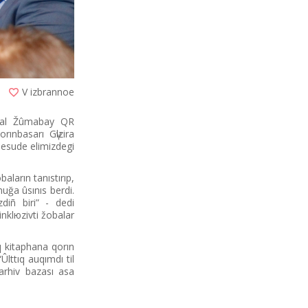
V izbrannoe
aqpal Žûmabay QR
rınbasarı Gүlzira
desude elіmіzdegі
baların tanıstırıp,
uğa ûsınıs berdі.
zdіñ bіrі” - dedі
nklюzivtі žobalar
q kіtaphana qorın
lttıq auqımdı tіl
 arhiv bazası asa