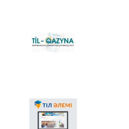
konverter žâne
Qazaqstandağı latın
grafikasına köšu
үderіsіn sүyemeldeytіn
negіzgі ûlttıq portal.
Konverter
bağdarlamasınıñ
«Til-Qazyna»
Windows-qa arnalğan
respublikalıq
offline-nûsqasın, MS
aqparattıq-tanımdıq
Office paketіne
gazetі
arnalğan qosımšalardı,
plaginderdі žâne
Android, iOS
platformalarına
arnalğan mobilьdі
qosımšaların žүktep
aluğa boladı.
Memlekettіk tіldіñ
qoldanıs aяsınıñ
keñeюіnde ğalamtor
arqılı tіldі
nasihattaudıñ mañızı