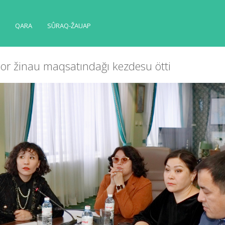
QARA
SÛRAQ-ŽAUAP
 qor žinau maqsatındağı kezdesu öttі