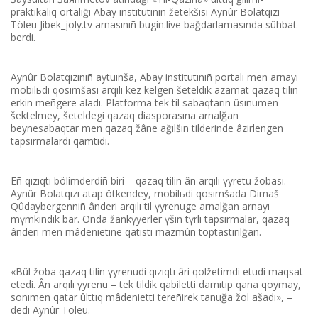
praktikalıq ortalığı Abay institutınıñ žetekšіsі Aynûr Bolatqızı
Töleu Jibek_joly.tv arnasınıñ bugin.live bağdarlamasında sûhbat
berdі.
Aynûr Bolatqızınıñ aytuınša, Abay institutınıñ portalı men arnayı
mobilьdі qosımšası arqılı kez kelgen šeteldіk azamat qazaq tіlіn
erkіn meñgere aladı. Platforma tek tіl sabaqtarın ûsınumen
šektelmey, šeteldegі qazaq diasporasına arnalğan
beynesabaqtar men qazaq žâne ağılšın tіlderіnde âzіrlengen
tapsırmalardı qamtidı.
Eñ qızıqtı bölіmderdіñ bіrі – qazaq tіlіn ân arqılı үyretu žobası.
Aynûr Bolatqızı atap ötkendey, mobilьdі qosımšada Dimaš
Qûdaybergennіñ ânderі arqılı tіl үyrenuge arnalğan arnayı
mүmkіndіk bar. Onda žankүyerler үšіn tүrlі tapsırmalar, qazaq
ânderі men mâdenietіne qatıstı mazmûn toptastırılğan.
«Bûl žoba qazaq tіlіn үyrenudі qızıqtı ârі qolžetіmdі etudі maqsat
etedі. Ân arqılı үyrenu – tek tіldіk qabіlettі damıtıp qana qoymay,
sonımen qatar ûlttıq mâdeniettі tereñіrek tanuğa žol ašadı», –
dedі Aynûr Töleu.