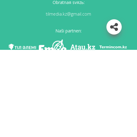
Obratnaя svяzь:
tilmedia.kz@gmail.com
Naši partnerı:
Mı v soc. setяh
Skačatь priloženie