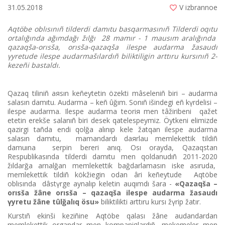
31.05.2018
V izbrannoe
Aqtöbe oblısınıñ tіlderdі damıtu basqarmasınıñ Tіlderdі oqıtu
ortalığında ağımdağı žılğı 28 mamır - 1 mausım aralığında
qazaqša-orısša, orısša-qazaqša іlespe audarma žasaudı
үyretude іlespe audarmašılardıñ bіlіktіlіgіn arttıru kursınıñ 2-
kezeñі bastaldı.
Qazaq tіlіnіñ aяsın keñeytetіn özektі mâselenіñ bіrі – audarma
salasın damıtu. Audarma – keñ ûğım. Sonıñ іšіndegі eñ kүrdelіsі –
іlespe audarma. Іlespe audarma teoriя men tâžіribenі qažet
etetіn erekše salanıñ bіrі desek qatelespeymіz. Öytkenі elіmіzde
qazіrgі tañda endі qolğa alınıp kele žatqan іlespe audarma
salasın damıtu, mamandardı daяrlau memlekettіk tіldіñ
damuına serpіn bererі anıq. Osı orayda, Qazaqstan
Respublikasında tіlderdі damıtu men qoldanudıñ 2011-2020
žıldarğa arnalğan memlekettіk bağdarlamasın іske asıruda,
memlekettіk tіldіñ kökžiegіn odan ârі keñeytude Aqtöbe
oblısında dâstүrge aynalıp keletіn auqımdı šara -
«Qazaqša –
orısša žâne orısša – qazaqša іlespe audarma žasaudı
үyretu žâne tûlğalıq ösu»
bіlіktіlіktі arttıru kursı žүrіp žatır.
Kurstıñ ekіnšі kezіñіne Aqtöbe qalası žâne audandardan
memlekettіk organdar men kompaniяlardıñ, mekemeler men