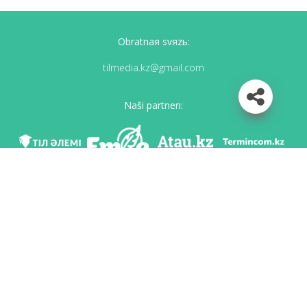
Obratnaя svяzь:
tilmedia.kz@gmail.com
Naši partnerı:
Mı v soc. setяh
Skačatь priloženie