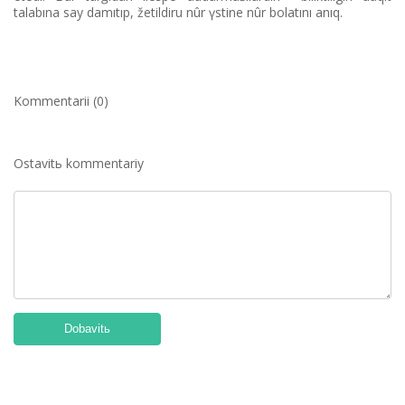
talabına say damıtıp, žetіldіru nûr үstіne nûr bolatını anıq.
Kommentarii (0)
Ostavitь kommentariy
Dobavitь