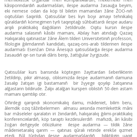
kâsіporındardıñ audarmašıları, іlespe audarma žasauğa beyіm,
ekі nemese odan da köp tіl bіletіn mamandarı žâne ŽOO-nıñ
oqıtušıları šaqırıldı. Qatısušılar bes kүn boyı arnayı tehnikalıq
qûraldardıñ kömegіmen tүrlі taqırıptağı sûhbattardı іlespe audaru
arqılı praktikalıq dağdıların žetіldіrude. Oqıtu kursın іlespe
audarma salasınıñ kâsіbi mamanı, Abılay han atındağı Qazaq
Halıqaralıq qatınastar žâne Âlem tіlderі Universitetіnіñ professorı,
filologiя ğılımdarınıñ kandidatı, qazaq-orıs-arab tіlderіnen іlespe
audarmašı Esenžan Dina Ânesqızı qatısušılarğa іlespe audarma
žasaudıñ qır-sırı turalı dârіs berіp, žattığular žүrgіzude.
Qatısušılar kurs barısında köptegen žayttardan šeberlіkterіn
žetіldіrіp, pіkіr almasıp, oblısımızda іlespe audarmanıñ damuına
žasalıp žatqan igі bastamanıñ bіr žүyege qoyılıp žatqanına
alğastarın bіldіrude. Žalpı atalğan kurspen oblıstıñ 50-den astam
mamanı qamtılıp otır.
Öñіrdegі qarqındı эkonomikalıq damu, mâdeniet, bіlіm beru,
âlemdіk ozıq tâžіribelermen almasu aяsında memlekettіk mânі
bar mâseleler qaralatın іrі žiındardıñ, halıqaralıq ğılımi-praktikalıq
konferenciяlardıñ, köp taraptı kezdesulerdіñ mañızdı, ârі kâsіbi
žoğarı deñgeyde ötkіzіluіne іlespe audarma — tіldіk žâne
mâdenietaralıq qarım — qatınas qûralı retіnde erekše qızmet
etedі. Bûl tûrğıdan іlespe audarmašılardıñ bіlіktіlіgіn uaqıt