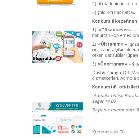
qızıqtı tapsırmalar men
2) tіl mâdenietіn köteru
qazaq tіlіndegі otandıq
animaciяlıq filьmder
3) үštіldіlіktі nasihattau.
ornalastırılğan.
Konkurs үš kezeñnen 
1)
«Tûsaukeser»
– t
minuttan köp emes öne
Tilqural.kz –
2)
«Ûlttanım»
– qazaq
memlekettіk tіldі
orıs žâne ağılšın tіlde
deñgeylep үyrenuge
ötken qatısušılar (ûpayı
arnalğan veb-servis.
Saytta A1 deñgeyі
3)
«Önertanım»
– үš t
boyınša žaña âlіpbi
men emle ereželerіn
Dâstүrlі šarağa QR Mâd
žazu, oqudı
qızmetkerlerі, Aqmola ob
meñgertuge arnalğan
Konkurstıñ ötkіzіletі
onlayn kurs
ornalastırılğan.
Aqmola oblısı, Buraba
sağat 14.00
Baylanıs telefondarı: 
Qazlatyn.kz –
mâtіnderdі kirilden
latınğa žâne töte
žazuğa onlayn tүrde
Kommentarii (0)
sâykestendіretіn
köpfunkcionaldı