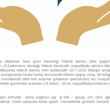
sı Mâdeniet žâne sport ministrlіgі Tіlderdі damıtu žâne qoğam
n «Š.Šaяhmetov atındağı tіlderdі damıtudıñ respublikalıq үylestіru-âdіs
ikasında tіlderdі damıtu men qoldanudıñ 2011-2020 žıldarğa arna
azaqstanda tûratın barlıq эtnostardıñ tіlderіn saqtay otırıp, ûlt bіrlі
e memlekettіk tіldіñ keñ auqımdı qoldanısın qamtamasız etu maqsatınd
іk qızmetšіler arasında «Tіl šeberі - 2018» respublikalıq konkursın ö
pen elіmіzdіñ damu bağıtına say үš tіldі – qazaq, orıs žâne ağılšı
іlіmdі, özіnіñ salasında kâsіbi qûzırlı memlekettіk qızmetšі žastard