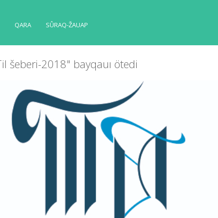
QARA
SÛRAQ-ŽAUAP
Tіl šeberі-2018" bayqauı ötedі