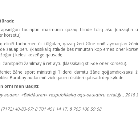
;
tûradı:
apsırılğan taqırıptıñ mazmûnın qazaq tіlіnde tolıq ašu (qazaqtıñ ûl
r körsetu);
 elіnіñ tarihı men ûlı tûlğaları, qazaq žerі žâne onıñ aymaqtarı žön
rіnde žauap beru (klassikalıq stilьde bes minuttan köp emes öner körse
 žoğarı) kelesі kezeñge qatısadı;
үrlі žañıltpaštı žañılmay үš ret aytu (klassikalıq stilьde öner körsetu).
eniet žâne sport ministrlіgі Tіlderdі damıtu žâne qoğamdıq-saяsi ž
lısı Burabay audanınıñ ziяlı qauım ökіlderі qatısadı dep kүtіlude.
n ornı men uaqıtı:
y audanı «Baldâuren» respublikalıq oqu-sauıqtıru ortalığı
,
2018 ž
8 (7172) 40-83-97; 8 701 451 14 17, 8 705 100 59 08