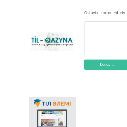
konverter žâne
Qazaqstandağı latın
Ostavitь kommentariy
grafikasına köšu
үderіsіn sүyemeldeytіn
negіzgі ûlttıq portal.
Konverter
bağdarlamasınıñ
«Til-Qazyna»
Windows-qa arnalğan
respublikalıq
offline-nûsqasın, MS
aqparattıq-tanımdıq
Office paketіne
gazetі
arnalğan qosımšalardı,
plaginderdі žâne
Dobavitь
Android, iOS
platformalarına
arnalğan mobilьdі
qosımšaların žүktep
aluğa boladı.
Memlekettіk tіldіñ
qoldanıs aяsınıñ
keñeюіnde ğalamtor
arqılı tіldі
nasihattaudıñ mañızı