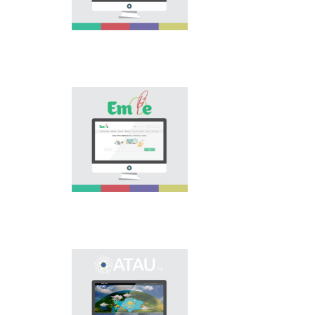
asa zor. Elіmіzdegі osı
bağıttağı alğašqı žoba -
"Tіl âlemі" portalı
osınday özektі
mâselenі šešuge
arnalıp, tіl saяsatın
köpšіlіkke
nasihattauğa žâne
«Emle.kz» эlektrondıq
tanıstıruğa үlesіn
bazası qazaq tіlіnіñ
qosadı.
orfografiяsına
arnalğan. Bûl bazada
qazaq tіlіnіñ
qoldanıstağı bekіtіlgen
orfografiяlıq sözdіgі,
orfografiяlıq ereželer,
osı salağa baylanıstı
ğılımi âdebietter
berіlgen.
Onomastikalıq
эlektrondıq bazanı
ašudıñ negіzgі maqsatı
- elіmіzdіñ