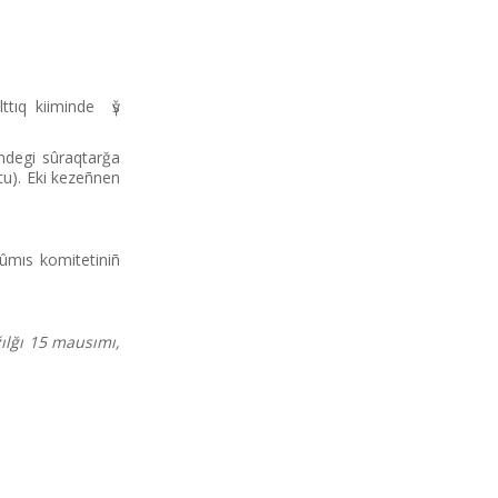
ttıq kiіmіnde үš
іndegі sûraqtarğa
tu). Ekі kezeñnen
ûmıs komitetіnіñ
ılğı 15 mausımı,