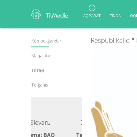
AQPARAT
TIÑDA
OQI
Respublikalıq "
Köp oqılğandar
Maqalalar
Tіl rayı
Tolğanıs
Slovarь
Slovarь
ma: BAQ
Tema: BAQ