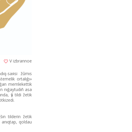
V izbrannoe
dıq-saяsi žûmıs
temelіk ortalığı»
lğan memlekettіk
gіn nığaytudıñ asa
a, үš tіldі žetіk
tkіzedі.
n tіlderіn žetіk
ı anıqtap, qoldau