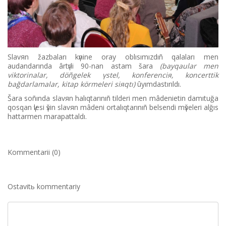
Slavяn žazbaları kүnіne oray oblısımızdıñ qalaları men
audandarında ârtүrlі 90-nan astam šara
(bayqaular men
viktorinalar, döñgelek үstel, konferenciя, koncerttіk
bağdarlamalar, kіtap körmelerі siяqtı)
ûyımdastırıldı.
Šara soñında slavяn halıqtarınıñ tіlderі men mâdenietіn damıtuğa
qosqan үlesі үšіn slavяn mâdeni ortalıqtarınıñ belsendі mүšelerі alğıs
hattarmen marapattaldı.
Kommentarii (0)
Ostavitь kommentariy