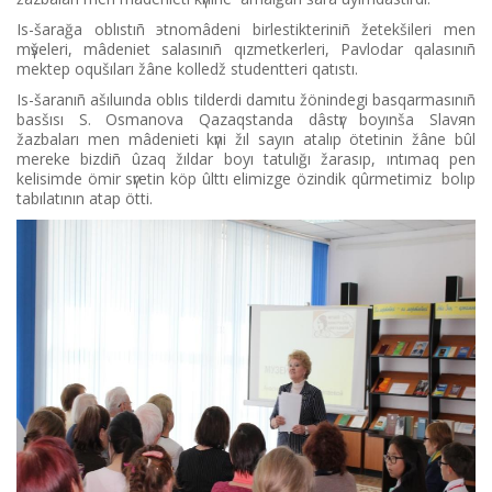
Іs-šarağa oblıstıñ эtnomâdeni bіrlestіkterіnіñ žetekšіlerі men
mүšelerі, mâdeniet salasınıñ qızmetkerlerі, Pavlodar qalasınıñ
mektep oqušıları žâne kolledž studentterі qatıstı.
Іs-šaranıñ ašıluında oblıs tіlderdі damıtu žönіndegі basqarmasınıñ
basšısı S. Osmanova Qazaqstanda dâstүr boyınša Slavяn
žazbaları men mâdenietі kүnі žıl sayın atalıp ötetіnіn žâne bûl
mereke bіzdіñ ûzaq žıldar boyı tatulığı žarasıp, ıntımaq pen
kelіsіmde ömіr sүretіn köp ûlttı elіmіzge özіndіk qûrmetіmіz bolıp
tabılatının atap öttі.