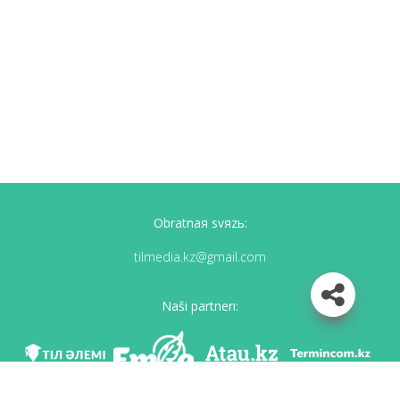
Obratnaя svяzь:
tilmedia.kz@gmail.com
Naši partnerı: