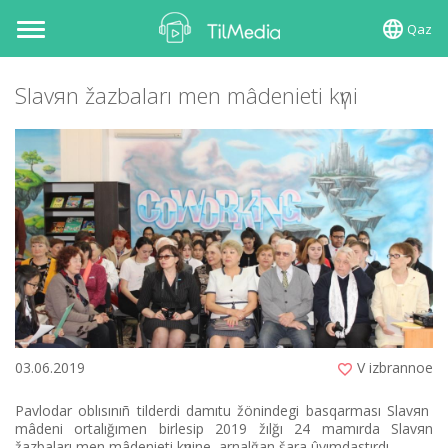
Qaz
Toggle
navigation
Slavяn žazbaları men mâdenietі kүnі
03.06.2019
V izbrannoe
Pavlodar oblısınıñ tіlderdі damıtu žönіndegі basqarması Slavяn
mâdeni ortalığımen bіrlesіp 2019 žılğı 24 mamırda Slavяn
žazbaları men mâdenietі kүnіne arnalğan šara ûyımdastırdı.