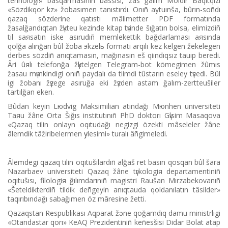
tehnologiя basqarmasınıñ basšısı, žas ğalım Möldіr Baqıtqızı
«Sözdіkqor kz» žobasımen tanıstırdı. Onıñ aytuınša, bûrın-soñdı
qazaq sözderіne qatıstı mâlіmetter PDF formatında
žasalğandıqtan žүkteu kezіnde kіtap tүrіnde šığatın bolsa, elіmіzdіñ
tіl saяsatın іske asırudıñ memlekettіk bağdarlaması aяsında
qolğa alınğan bûl žoba эkzelь formatı arqılı kez kelgen žekelegen
derbes sözdіñ anıqtamasın, mağınasın eš qiındıqsız tauıp beredі.
Ârі ûяlı telefonğa žүktelgen Telegram-bot kömegіmen žûmıs
žasau mүmkіndіgі onıñ paydalı da tiіmdі tûstarın eseley tүsedі. Bûl
igі žobanı žүzege asıruğa ekі žүzden astam ğalım-zertteušіler
tartılğan eken.
Bûdan keyіn Lюdvig Maksimilian atındağı Mюnhen universitetі
Taяu žâne Orta Šığıs institutınıñ PhD doktorı Gүlsіm Masaqova
«Qazaq tіlіn onlayn oqıtudağı negіzgі özektі mâseleler žâne
âlemdіk tâžіribelermen үylesіmі» turalı âñgіmeledі.
Âlemdegі qazaq tіlіn oqıtušılardıñ alğaš ret basın qosqan bûl šara
Nazarbaev universitetі Qazaq žâne tүrkologiя departamentіnіñ
oqıtušısı, filologiя ğılımdarınıñ magistrі Raušan Mırzabekovanıñ
«Šeteldіkterdіñ tіldіk deñgeyіn anıqtauda qoldanılatın tâsіlder»
taqırıbındağı sabağımen öz mâresіne žettі.
Qazaqstan Respublikası Aqparat žəne qoğamdıq damu ministrlіgі
«Otandastar qorı» KeAQ Prezidentіnіñ keñesšіsі
Didar Bolat atap