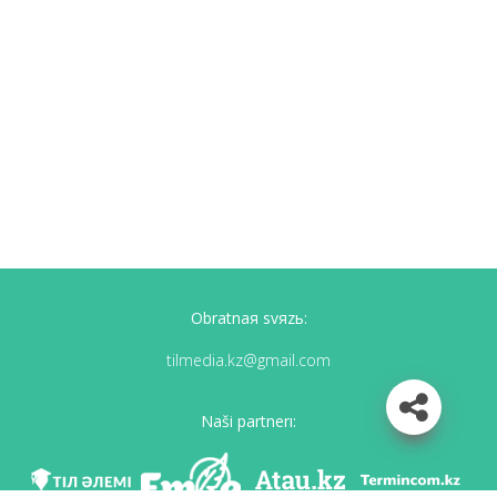
Obratnaя svяzь:
tilmedia.kz@gmail.com
Naši partnerı: