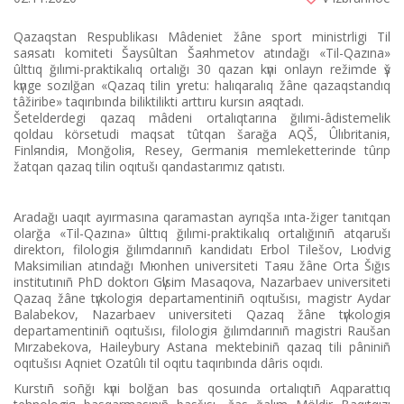
Qazaqstan Respublikası Mâdeniet žâne sport ministrlіgі Tіl
saяsatı komitetі Šaysûltan Šaяhmetov atındağı «Tіl-Qazına»
ûlttıq ğılımi-praktikalıq ortalığı 30 qazan kүnі onlayn režіmde үš
kүnge sozılğan «Qazaq tіlіn үyretu: halıqaralıq žâne qazaqstandıq
tâžіribe» taqırıbında bіlіktіlіktі arttıru kursın aяqtadı.
Šetelderdegі qazaq mâdeni ortalıqtarına ğılımi-âdіstemelіk
qoldau körsetudі maqsat tûtqan šarağa AQŠ, Ûlıbritaniя,
Finlяndiя, Monğoliя, Resey, Germaniя memleketterіnde tûrıp
žatqan qazaq tіlіn oqıtušı qandastarımız qatıstı.
Aradağı uaqıt ayırmasına qaramastan ayrıqša ınta-žіger tanıtqan
olarğa «Tіl-Qazına» ûlttıq ğılımi-praktikalıq ortalığınıñ atqarušı
direktorı, filologiя ğılımdarınıñ kandidatı Erbol Tіlešov, Lюdvig
Maksimilian atındağı Mюnhen universitetі Taяu žâne Orta Šığıs
institutınıñ PhD doktorı Gүlsіm Masaqova, Nazarbaev universitetі
Qazaq žâne tүrkologiя departamentіnіñ oqıtušısı, magistr Aydar
Balabekov,
Nazarbaev universitetі Qazaq žâne tүrkologiя
departamentіnіñ oqıtušısı, filologiя ğılımdarınıñ magistrі Raušan
Mırzabekova, Haileybury Astana mektebіnіñ qazaq tіlі pânіnіñ
oqıtušısı Aqniet Ozatûlı tіl oqıtu taqırıbında dârіs oqıdı.
Kurstıñ soñğı kүnі bolğan bas qosuında ortalıqtıñ Aqparattıq