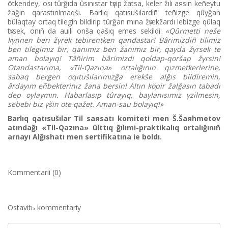
ötkendey, osı tûrğıda ûsınıstar tүsіp žatsa, keler žılı aяsın keñeytu
žağın qarastırılmaqšı. Barlıq qatısušılardıñ teñіzge qûyğan
bûlaqtay ortaq tіlegіn bіldіrіp tûrğan mına žүrekžardı lebіzge qûlaq
tүrsek, onıñ da auılı onša qašıq emes sekіldі:
«Qûrmettі neše
kүnnen berі žүrek tebіrentken qandastar! Bârіmіzdіñ tіlіmіz
ben tіlegіmіz bіr, qanımız ben žanımız bіr, qayda žүrsek te
aman bolayıq! Tâñіrіm bârіmіzdі qoldap-qoršap žүrsіn!
Otandastarıma, «Tіl-Qazına» ortalığının qızmetkerlerіne,
sabaq bergen oqıtušılarımızğa erekše alğıs bіldіremіn,
ârdayım eñbekterіnız žana bersіn! Altın köpіr žalğasın tabadı
dep oylaymın. Habarlasıp tûrayıq, baylanısımız үzіlmesіn,
sebebі bіz үšіn öte qažet. Aman-sau bolayıq!»
Barlıq qatısušılar Tіl saяsatı komitetі men Š.Šaяhmetov
atındağı «Tіl-Qazına» ûlttıq ğılımi-praktikalıq ortalığınıñ
arnayı Alğıshatı men sertifikatına ie boldı.
Kommentarii (0)
Ostavitь kommentariy