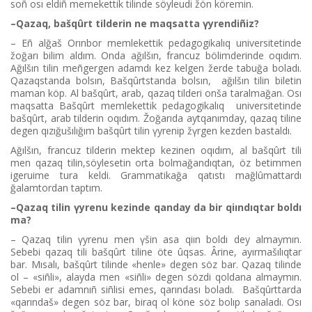
soñ osı eldіñ memekettіk tіlіnde söyleudі žön köremіn.
–Qazaq, bašqûrt tіlderіn ne maqsatta үyrendіñіz?
– Eñ alğaš Orınbor memlekettіk pedagogikalıq universitetіnde
žoğarı bіlіm aldım. Onda ağılšın, francuz bölіmderіnde oqıdım.
Ağılšın tіlіn meñgergen adamdı kez kelgen žerde tabuğa boladı.
Qazaqstanda bolsın, Bašqûrtstanda bolsın, ağılšın tіlіn bіletіn
maman köp. Al bašqûrt, arab, qazaq tіlderі onša taralmağan. Osı
maqsatta Bašqûrt memlekettіk pedagogikalıq universitetіnde
bašqûrt, arab tіlderіn oqıdım. Žoğarıda aytqanımday, qazaq tіlіne
degen qızığušılığım bašqûrt tіlіn үyrenіp žүrgen kezden bastaldı.
Ağılšın, francuz tіlderіn mektep kezіnen oqıdım, al bašqûrt tіlі
men qazaq tіlіn,söylesetіn orta bolmağandıqtan, öz betіmmen
igeruіme tura keldі. Grammatikağa qatıstı mağlûmattardı
ğalamtordan taptım.
–Qazaq tіlіn үyrenu kezіnde qanday da bіr qiındıqtar boldı
ma?
– Qazaq tіlіn үyrenu men үšіn asa qiın boldı dey almaymın.
Sebebі qazaq tіlі bašqûrt tіlіne öte ûqsas. Ârine, ayırmašılıqtar
bar. Mısalı, bašqûrt tіlіnde «henle» degen söz bar. Qazaq tіlіnde
ol – «sіñlі», alayda men «sіñlі» degen sözdі qoldana almaymın.
Sebebі er adamnıñ sіñlіsі emes, qarındası boladı. Bašqûrttarda
«qarındaš» degen söz bar, bіraq ol köne söz bolıp sanaladı. Osı