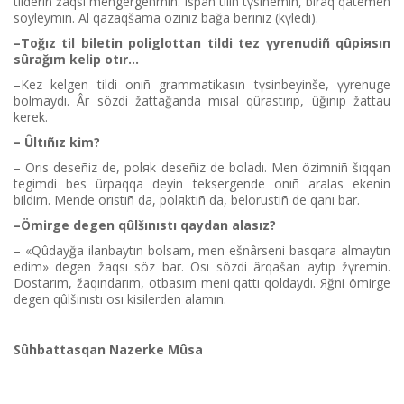
tіlderіn žaqsı meñgergenmіn. Ispan tіlіn tүsіnemіn, bіraq qatemen
söyleymіn. Al qazaqšama özіñіz bağa berіñіz (kүledі).
–Toğız tіl bіletіn poliglottan tіldі tez үyrenudіñ qûpiяsın
sûrağım kelіp otır...
–Kez kelgen tіldі onıñ grammatikasın tүsіnbeyіnše, үyrenuge
bolmaydı. Âr sözdі žattağanda mısal qûrastırıp, ûğınıp žattau
kerek.
– Ûltıñız kіm?
– Orıs deseñіz de, polяk deseñіz de boladı. Men özіmnіñ šıqqan
tegіmdі bes ûrpaqqa deyіn teksergende onıñ aralas ekenіn
bіldіm. Mende orıstıñ da, polяktıñ da, belorustіñ de qanı bar.
–Ömіrge degen qûlšınıstı qaydan alasız?
– «Qûdayğa ilanbaytın bolsam, men ešnârsenі basqara almaytın
edіm» degen žaqsı söz bar. Osı sözdі ârqašan aytıp žүremіn.
Dostarım, žaqındarım, otbasım menі qattı qoldaydı. Яğni ömіrge
degen qûlšınıstı osı kіsіlerden alamın.
Sûhbattasqan Nazerke Mûsa