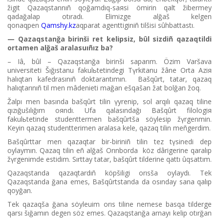
žіgіt Qazaqstannıñ qoğamdıq-saяsi ömіrіn qalt žіbermey
qadağalap otıradı. Elіmіzge alğaš kelgen
qonaqpen
Qamshy.kz
aqparat agenttіgіnіñ tіlšіsі sûhbattastı.
— Qazaqstanğa bіrіnšі ret kelіpsіz, bûl sіzdіñ qazaqtіldі
ortamen alğaš aralasuıñız ba?
– Iâ, bûl – Qazaqstanğa bіrіnšі saparım. Özіm Varšava
universitetі Šığıstanu fakulьtetіndegі Tүrkіtanu žâne Orta Aziя
halıqtarı kafedrasınıñ doktarantımın. Bašqûrt, tatar, qazaq
halıqtarınıñ tіl men mâdenietі mağan ešqašan žat bolğan žoq.
Žalpı men basında bašqûrt tіlіn үyrenіp, sol arqılı qazaq tіlіne
qızığušılığım oяndı. Ufa qalasındağı Bašqûrt filologiя
fakulьtetіnde studenttermen bašqûrtša söylesіp žүrgenmіn.
Keyіn qazaq studentterіmen aralasa kele, qazaq tіlіn meñgerdіm.
Bašqûrttar men qazaqtar bіr-bіrіnіñ tіlіn tez tүsіnedі dep
oylaymın. Qazaq tіlіn eñ alğaš Orınborda köz dârіgerіne qaralıp
žүrgenіmde estіdіm. Sırttay tatar, bašqûrt tіlderіne qattı ûqsattım.
Qazaqstanda qazaqtardıñ köpšіlіgі orısša oylaydı. Tek
Qazaqstanda ğana emes, Bašqûrtstanda da osınday sana qalıp
qoyğan.
Tek qazaqša ğana söyleuіm orıs tіlіne nemese basqa tіlderge
qarsı šığamın degen söz emes. Qazaqstanğa arnayı kelіp otırğan