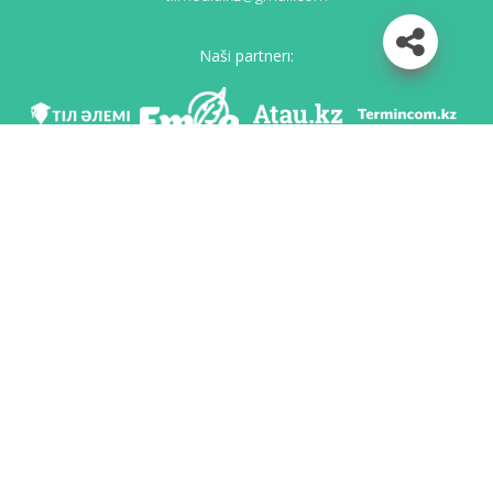
Naši partnerı:
Mı v soc. setяh
Skačatь priloženie
Razrabotan po poručeniю Komiteta яzıkovoy politiki Ministerstvo obrazovaniя i
nauki Respubliki Kazahstan i Nacionalьnım naučno-praktičeskim centrom «Tіl-