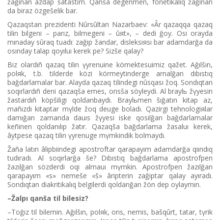
žağınan azdap šatastım. Qanša degenmen, fonetikalıq žağınan
da bіraz özgešelіk bar.
Qazaqstan prezidentі Nûrsûltan Nazarbaev: «Âr qazaqqa qazaq
tіlіn bіlgenі – parız, bіlmegenі – ûяt», – dedі ğoy. Osı orayda
mınaday sûraq tuadı: zağip žandar, disleksiяsı bar adamdarğa da
osınday talap qoyıluı kerek pe? Sіzše qalay?
Bіz olardıñ qazaq tіlіn үyrenuіne kömektesuіmіz qažet. Ağılšın,
polяk, t.b. tіlderde közі körmeytіnderge arnalğan dıbıstıq
bağdarlamalar bar. Alayda qazaq tіlіndegі nûsqası žoq. Sondıqtan
soqırlardıñ denі qazaqša emes, orısša söyleydі. Al braylь žүyesіn
žastardıñ köpšіlіgі qoldanbaydı. Braylьmen šığatın kіtap az,
mañızdı kіtaptar mүlde žoq deuge boladı. Qazіrgі tehnologiяlar
damığan zamanda dauıs žүyesі іske qosılğan bağdarlamalar
keñіnen qoldanılıp žatır. Qazaqša bağdarlama žasaluı kerek,
âytpese qazaq tіlіn үyrenuge mүmkіndіk bolmaydı.
Žaña latın âlіpbiіndegі apostroftar qarapayım adamdarğa qiındıq
tudıradı. Al soqırlarğa še? Dıbıstıq bağdarlama apostrofpen
žazılğan sözderdі oqi almauı mүmkіn. Apostrofpen žazılğan
qarapayım «s» nemeše «š» ârіpterіn zağiptar qalay ayıradı.
Sondıqtan diakritikalıq belgіlerdі qoldanğan žön dep oylaymın.
–Žalpı qanša tіl bіlesіz?
–Toğız tіl bіlemіn. Ağılšın, polяk, orıs, nemіs, bašqûrt, tatar, tүrіk