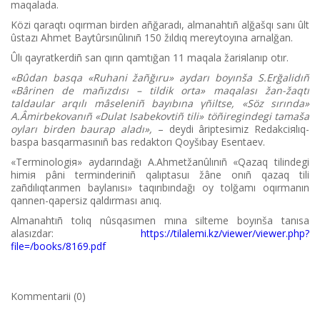
maqalada.
Közі qaraqtı oqırman bіrden añğaradı, almanahtıñ alğašqı sanı ûlt
ûstazı Ahmet Baytûrsınûlınıñ 150 žıldıq mereytoyına arnalğan.
Ûlı qayratkerdіñ san qırın qamtığan 11 maqala žariяlanıp otır.
«Bûdan basqa «Ruhani žañğıru» aydarı boyınša S.Erğalidıñ
«Bârіnen de mañızdısı – tіldіk orta» maqalası žan-žaqtı
taldaular arqılı mâselenіñ bayıbına үñіltse, «Söz sırında»
A.Âmіrbekovanıñ «Dulat Isabekovtіñ tіlі» töñіregіndegі tamaša
oyları bіrden baurap aladı»,
– deydі ârіptesіmіz Redakciяlıq-
baspa basqarmasınıñ bas redaktorı Qoyšıbay Esentaev.
«Terminologiя» aydarındağı A.Ahmetžanûlınıñ «Qazaq tіlіndegі
himiя pânі terminderіnіñ qalıptasuı žâne onıñ qazaq tіlі
zañdılıqtarımen baylanısı» taqırıbındağı oy tolğamı oqırmanın
qannen-qapersіz qaldırması anıq.
Almanahtıñ tolıq nûsqasımen mına sіlteme boyınša tanısa
alasızdar:
https://tilalemi.kz/viewer/viewer.php?
file=/books/8169.pdf
Kommentarii (0)