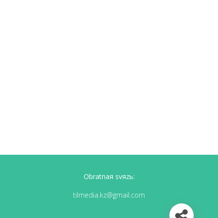
Obratnaя svяzь:
tilmedia.kz@gmail.com