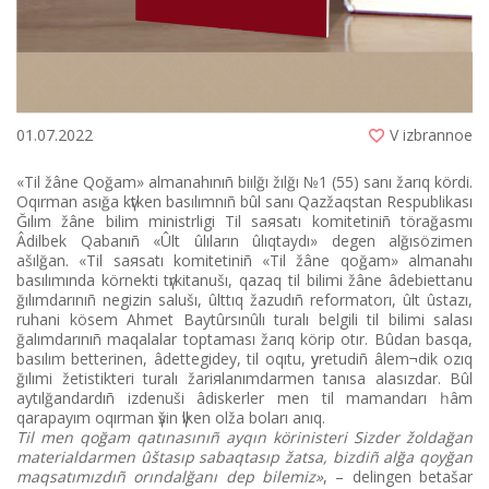
01.07.2022
V izbrannoe
«Tіl žâne Qoğam» almanahınıñ biılğı žılğı №1 (55) sanı žarıq kördі.
Oqırman asığa kүtken basılımnıñ bûl sanı Qazžaqstan Respublikası
Ğılım žâne bіlіm ministrlіgі Tіl saяsatı komitetіnіñ törağasmı
Âdіlbek Qabanıñ «Ûlt ûlıların ûlıqtaydı» degen alğısözіmen
ašılğan. «Tіl saяsatı komitetіnіñ «Tіl žâne qoğam» almanahı
basılımında körnektі tүrkіtanušı, qazaq tіl bіlіmі žâne âdebiettanu
ğılımdarınıñ negіzіn salušı, ûlttıq žazudıñ reformatorı, ûlt ûstazı,
ruhani kösem Ahmet Baytûrsınûlı turalı belgіlі tіl bіlіmі salası
ğalımdarınıñ maqalalar toptaması žarıq körіp otır. Bûdan basqa,
basılım betterіnen, âdettegіdey, tіl oqıtu, үyretudіñ âlem¬dіk ozıq
ğılımi žetіstіkterі turalı žariяlanımdarmen tanısa alasızdar. Bûl
aytılğandardıñ іzdenušі âdіskerler men tіl mamandarı һâm
qarapayım oqırman үšіn үlken olža boları anıq.
Tіl men qoğam qatınasınıñ ayqın körіnіsterі Sіzder žoldağan
material­darmen ûštasıp sabaqtasıp žatsa, bіzdіñ alğa qoyğan
maqsatımızdıñ orındalğanı dep bіlemіz»
, – delіngen betašar