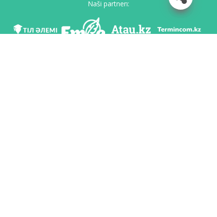
Naši partnerı:
Mı v soc. setяh
Skačatь priloženie
Razrabotan po poručeniю Komiteta яzıkovoy politiki Ministerstvo obrazovaniя i
nauki Respubliki Kazahstan i Nacionalьnım naučno-praktičeskim centrom «Tіl-
Qazına» imeni Šaysultana Šaяhmetova.