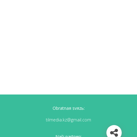
Obratnaя svяzь:
tilmedia.kz@gmail.com
Naši partnerı: