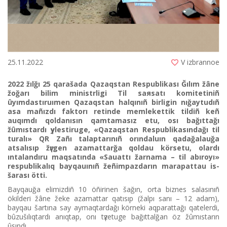
25.11.2022
V izbrannoe
2022 žılğı 25 qarašada Qazaqstan Respublikası Ğılım žâne
žoğarı bіlіm ministrlіgі Tіl saяsatı komitetіnіñ
ûyımdastıruımen Qazaqstan halqınıñ bіrlіgіn nığaytudıñ
asa mañızdı faktorı retіnde memlekettіk tіldіñ keñ
auqımdı qoldanısın qamtamasız etu, osı bağıttağı
žûmıstardı үylestіruge
,
«Qazaqstan Respublikasındağı tіl
turalı» QR Zañı talaptarınıñ orındaluın qadağalauğa
atsalısıp žүrgen azamattarğa qoldau körsetu, olardı
ıntalandıru maqsatında «Sauattı žarnama – tіl abıroyı»
respublikalıq bayqauınıñ žeñіmpazdarın marapattau іs-
šarası öttі.
Bayqauğa elіmіzdіñ 10 öñіrіnen šağın, orta biznes salasınıñ
ökіlderі žâne žeke azamattar qatısıp (žalpı sanı – 12 adam),
bayqau šartına say aymaqtardağı körnekі aqparattağı qatelerdі,
bûzušılıqtardı anıqtap, onı tүzetuge bağıttalğan öz žûmıstarın
ûsındı.