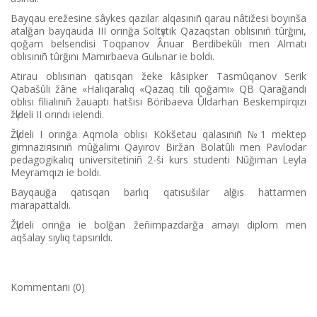
Bayqau erežesіne sâykes qazılar alqasınıñ qarau nâtižesі boyınša
atalğan bayqauda ІІІ orınğa Soltүstіk Qazaqstan oblısınıñ tûrğını,
qoğam belsendіsі Toqpanov Ânuar Berdіbekûlı men Almatı
oblısınıñ tûrğını Mamırbaeva Gulьnar ie boldı.
Atırau oblısınan qatısqan žeke kâsіpker Tasmûqanov Serіk
Qabašûlı žâne «Halıqaralıq «Qazaq tіlі qoğamı» QB Qarağandı
oblısı filialınıñ žauaptı hatšısı Börіbaeva Ûldarhan Beskempіrqızı
žүldelі ІІ orındı ielendі.
Žүldelі І orınğa Aqmola oblısı Kökšetau qalasınıñ №1 mektep
gimnaziяsınıñ mûğalіmі Qayırov Bіržan Bolatûlı men Pavlodar
pedagogikalıq universitetіnіñ 2-šі kurs studentі Nûğıman Leyla
Meyramqızı ie boldı.
Bayqauğa qatısqan barlıq qatısušılar alğıs hattarmen
marapattaldı.
Žүldelі orınğa ie bolğan žeñіmpazdarğa arnayı diplom men
aqšalay sıylıq tapsırıldı.
Kommentarii (0)