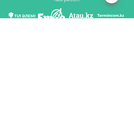
Mı v soc. setяh
Skačatь priloženie
Razrabotan po poručeniю Komiteta яzıkovoy politiki Ministerstvo obrazovaniя i
nauki Respubliki Kazahstan i Nacionalьnım naučno-praktičeskim centrom «Tіl-
Qazına» imeni Šaysultana Šaяhmetova.