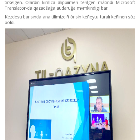
tіrkelgen. Olardıñ­ kirillica âlіpbiіmen terіl­gen mâtіndі Microsoft
Translator-da qazaqšağa audaruğa mүmkіndіgі bar.
Kezdesu barısında ana tіlіmіzdіñ örіsіn keñeytu turalı keñіnen söz
boldı.