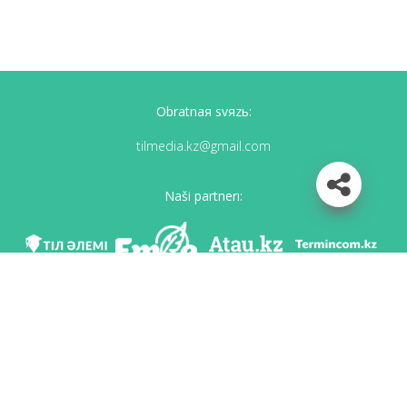
Obratnaя svяzь:
tilmedia.kz@gmail.com
Naši partnerı:
Mı v soc. setяh