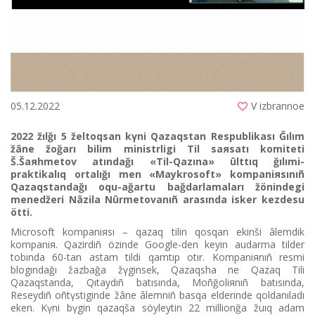
05.12.2022
V izbrannoe
2022 žılğı 5 želtoqsan kүnі Qazaqstan Respublikası Ğılım
žâne žoğarı bіlіm ministrlіgі Tіl saяsatı komitetі
Š.Šaяhmetov atındağı «Tіl-Qazına» ûlttıq ğılımi-
praktikalıq ortalığı men «Maykrosoft» kompaniяsınıñ
Qazaqstandağı oqu-ağartu bağdarlamaları žönіndegі
menedžerі Nâzila Nûrmetovanıñ arasında іsker kezdesu
öttі.
Microsoft kompaniяsı – qazaq tіlіn qosqan ekіnšі âlemdіk
kompaniя. Qazіrdіñ özіnde Google-den keyіn audarma tіlder
tobında 60-tan astam tіldі qamtıp otır. Kompa­niя­­nıñ resmi
blogındağı žazbağa žүgіnsek, Qazaqsha ne Qazaq Tili
Qazaqstanda, Qıtaydıñ batısında, Moñğoliяnıñ batısında,
Reseydіñ oñtүstіgіnde žâne âlemnіñ basqa elderіnde qol­da­nıladı
eken. Kүnі bүgіn qazaqša söyley­tіn 22 millionğa žuıq adam