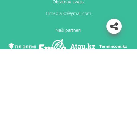
Obratnaя svяzь:
tilmedia.kz@gmail.com
Naši partnerı:
Mı v soc. setяh
Skačatь priloženie