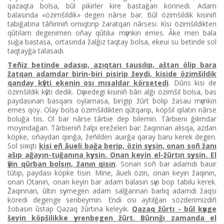
qazaqta bolsa, bûl pіkіrler kіre bastağan körіnedі. Adam
balasında «özіmšіldіk» degen nârse bar. Bûl özіmšіldіk kіsіnіñ
tabiğatına tâñіrіnіñ ornıqtırıp žaratqan nârsesі. Kіsі özіmšіldіkten
qûtılam degenіmen oñay qûtıluı mүmkіn emes. Âke men bala
suğa bastasa, ortasında žalğız taqtay bolsa, ekeuі su betіnde sol
taqtayğa talasadı.
Teñіz betіnde adasıp, azıqtarı tausılıp, aštan ölіp bara
žatqan adamdar bіrіn-bіrі pіsіrіp žeydі, kіsіde özіmšіldіk
qanday kүštі ekenіn osı mısaldar körsetedі
. Dûrıs kіsі de
özіmšіldіk kүštі dedіk. Dүniedegі kіsіnіñ bârі alğı özіmšіl bolsa, bas
paydasınan basqanı oylamasa, bіrіgіp žûrt bolıp žasau mүmkіn
emes qoy. Olay bolsa özіmšіldіkten qûtqarıp, köpšіl qılatın nârse
boluğa tiіs. Ol bar nârse târbie dep bіlemіn. Târbienі ğılımdar
moyındağan. Târbienіñ žalpı ereželerі bar: žaqınnan alısqa, azdan
köpke, oñaydan qiınğa, žeñіlden auırğa qaray baru kerek degen.
Sol siяqtı
kіsі eñ âuelі bağa berіp, özіn sүysіn, onan soñ žanı
ašıp ağayın-tuğanına kүysіn. Onan keyіn el-žûrtın sүysіn. El
үšіn qûrban bolsın, žanın qisın
. Sonan soñ bar adamdı bauır
tûtıp, paydası köpke tisіn. Mіne, âuelі özіn, onan keyіn žaqının,
onan Otanın, onan keyіn bar adam balasın sүю bop tabılu kerek.
Žaqınnan, ûltın sүymegen adam salğannan barlıq adamdı žaqsı
köredі degenge senbeymіn. Endі osı aytılğan sözderіmіzdіñ
žobasın ûstap Qazaq žûrtına keleyіk.
Qazaq žûrtı - bûl kүnge
šeyіn köpšіlіkke үyrenbegen žûrt. Bûrınğı zamanda el