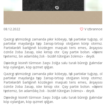
08.12.2022
V izbrannoe
Qazіrgі үstіmіzdegі zamanda pіkіr köbeyіp, tүrlі partiяlar tuğızıp, ol
partiяlar maydanğa tүsіp žarısıp-tırtısıp otırğanın körіp otırmız.
Partiяlardıñ barlığınıñ közdegen maqsatı terіs emes, ârqaysısı
özіnše žoba žasap, іske kіrіsіp otır. Qay partiя bolsın. «dүnienі
tүzetemіz, šın adamšılıq žolı - bіzdіñ tûtınğan žolımız» - deydі.
Dүniedegі kіsіnіñ tûrmısın žaqsı žolğa salu turalı bûrınğı ğalımdar
köp oylanğan, köp qızmet qılğan.
Qazіrgі үstіmіzdegі zamanda pіkіr köbeyіp, tүrlі partiяlar tuğızıp, ol
partiяlar maydanğa tүsіp žarısıp-tırtısıp otırğanın körіp otırmız.
Partiяlardıñ barlığınıñ közdegen maqsatı terіs emes, ârqaysısı
özіnše žoba žasap, іske kіrіsіp otır. Qay partiя bolsın. «dүnienі
tүzetemіz, šın adamšılıq žolı - bіzdіñ tûtınğan žolımız» - deydі.
Dүniedegі kіsіnіñ tûrmısın žaqsı žolğa salu turalı bûrınğı ğalımdar
köp oylanğan, köp qızmet qılğan.