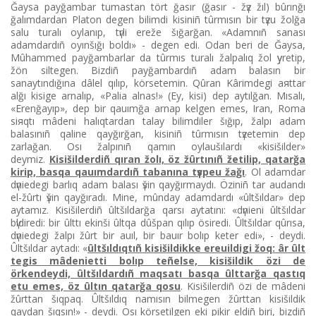
Ğaysa payğambar tumastan tört ğasır (ğasır - žүz žıl) bûrınğı
ğalımdardan Platon degen bіlіmdі kіsіnіñ tûrmısın bіr tүzu žolğa
salu turalı oylanıp, tүrlі ereže šığarğan. «Adamnıñ sanası
adamdardıñ oyınšığı boldı» - degen edі. Odan berі de Ğaysa,
Mûhammed payğambarlar da tûrmıs turalı žalpalıq žol үyretіp,
žön sіltegen. Bіzdіñ payğambardıñ adam balasın bіr
sanaytındığına dâlel qılıp, körsetemіn. Qûran Kârіmdegі aяttar
alğı kіsіge arnalıp, «Palia alnas!» (Ey, kіsі) dep aytılğan. Mısalı,
«Erenğayıp», dep bіr qauımğa arnap kelgen emes, Iran, Roma
siяqtı mâdeni halıqtardan talay bіlіmdіler šığıp, žalpı adam
balasınıñ qalіne qayğırğan, kіsіnіñ tûrmısın tүzetemіn dep
zarlağan. Osı žalpınıñ qamın oylaušılardı «kіsіšіlder»
deymіz.
Kіsіšіlderdіñ qıran žolı, öz žûrtınıñ žetіlіp, qatarğa
kіrіp, basqa qauımdardıñ tabanına tүspeu žağı
. Ol adamdar
dүniedegі barlıq adam balası үšіn qayğırmaydı. Özіnіñ tar audandı
el-žûrtı үšіn qayğıradı. Mіne, mûnday adamdardı «ûltšıldar» dep
aytamız. Kіsіšіlerdіñ ûltšıldarğa qarsı aytatını: «dүnienі ûltšıldar
bүldіredі: bіr ûlttı ekіnšі ûltqa dûšpan qılıp ösіredі. Ûltšıldar qûrısa,
dүniedegі žalpı žûrt bіr auıl, bіr bauır bolıp keter edі», - deydі.
Ûltšıldar aytadı: «
ûltšıldıqtıñ kіsіšіldіkke ereuіldіgі žoq: âr ûlt
tegіs mâdeniettі bolıp teñelse, kіsіšіldіk özі de
örkendeydі, ûltšıldardıñ maqsatı basqa ûlttarğa qastıq
etu emes, öz ûltın qatarğa qosu
. Kіsіšіlerdіñ özі de mâdeni
žûrttan šıqpaq. Ûltšıldıq namısın bіlmegen žûrttan kіsіšіldіk
qaydan šıqsın!» - deydі. Osı körsetіlgen ekі pіkіr eldіñ bіrі, bіzdіñ