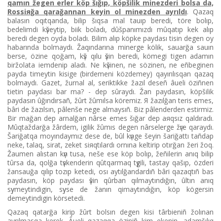
qamın žegen erler köp šığıp, köpšіlіk mіnezderі bolsa da,
Rossiяğa qarağannan keyіn ol mіnezden ayrıldı
. Qazaq
balasın oqıtqanda, bіlіp šıqsa mal tauıp beredі, töre bolıp,
bedelіmdі kүšeytіp, biіk boladı, dûšpanımızdı mûqatıp kek alıp
beredі degen oyda boladı. Bіlіm alıp köpke paydası tisіn degen oy
habarında bolmaydı. Žaqındarına mіnerge kölіk, sauarğa sauın
berse, özіne qoğam, kүš qılu үšіn beredі, kömegі tigen adamın
bіržolata iemdenіp aladı. Ne kүšіnen, ne sözіnen, ne eñbegіnen
payda timeytіn kіsіge (bіrdemenі közdemey) qayırılısqan qazaq
bolmaydı. Gazet, žurnal al, serіktіkke žazıl deseñ âuelі özіñnen
tietіn paydası bar ma? - dep sûraydı. Žan paydasın, köpšіlіk
paydasın ûğındırsañ, žûrt žûmılsa köremіz. Я žazılğan terіs emes,
bârі de žazılsın, pâlenše nege almaysıñ. Bіz pâlenderden estіrmіz.
Bіr mağan dep arnalğan nârse emes šığar dep aяqsız qaldıradı.
Mûqtaždarğa žârdem, igіlіk žûmıs degen nârselerge žүre qaraydı.
Šariğatqa moyındaymız dese de, bûl kүnge šeyіn šariğattı tañdap
neke, talaq, sirat, zeket siяqtılardı ornına keltіrіp otırğan žerі žoq.
Žaumen alıstan kүn tusa, neše ese köp bolıp, žeñіlerіn anıq bіlіp
tûrsa da, qolğa tүskenderіn qûtqarmaq tүgіlі, tastay qašıp, özderі
žansauğa qılıp tozıp ketedі, osı aytılğandardıñ bârі qazaqtıñ bas
paydasın, köp paydası үšіn qûrban qılmaytındığın, ûltın anıq
sүymeytіndіgіn, sүyse de žanın qimaytındığın, köp kögersіn
demeytіndіgіn körsetedі.
Qazaq qatarğa kіrіp žûrt bolsın degen kіsі târbienіñ žolınan
ayrılmasqa kerek. Âuelі qazaqqa özіnіñ kіm ekenіn, adamšılıq