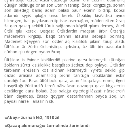
qûqığın bіldіruge onan soñ Otanın tanıtıp, žaqsı körgіzuge, sonan
soñ dүniedegі barlıq adam balası bauır ekenіn bіldіrіp, köpšіl
adamdı sүygіš qıluğa tırısu kerek. Ûltšıldıq kіsіšіldіktі ayıra
bіlmegen, bas paydasınan iіp іske asırmağan, mâdenietten žıraq
žatqan qazaq sekіldі žûrttı salğannan köpšіl qılam demey, âuelі
ûltšıl qılu kerek. Qısqası: ûltšıldardıñ maqsatı ârbіr ûlttarğa
mâdenietіn kіrgіzіp, baqıt tañınıñ atauına sebepšі bolmaq.
Mâdeniet kүšeygen soñ özderі-aq kіsіšіldіk pіkіrіn tauıp aladı.
Ûltšıldar âr žûrttı šielenіstіrіp, qırlıstıru, öz ûltı үšіn basqalardı
qûrban qılu degen oydan žıraq.
Ûltšıldar іs žүzіnde kіsіšіlerdіñ pіkіrіne qarsı kelmeydі, tûtınğan
žoldarın žûrttı kіsіšіldіkke basqıštap žetkіzu dep oylaydı. Ûltšıldar
târbienіñ erežesіn köz aldınan ketіrmeydі. Үyretu sekіldі ğıp
qazaq arasına adamšıldıq pіkіrіn tanıtuğa ûltšıldardıñ ešbіr
qarsılığı žoq. Bіraq ûltšıl bolu qata, adamšılıqqa layıq emes, іlgerі
basqıštağı žûrttardıñ tereñ pâlsafasın qazaqqa qazіr kіrgіzemіn
deušіlerge qarsı boladı. Žas balağa dүniedegі lâzzat: nârselerdіñ
bârіn dayındap, žasap qoyğan dastarhannan payda žoq. Eñ
paydalı nârse - anasınıñ sүtі.
«Abay» žurnalı №2, 1918 žıl
«Qazaq alьmanağı» žurnalında žariяlandı