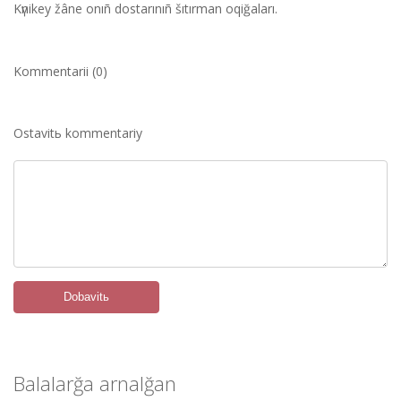
Kүnіkey žâne onıñ dostarınıñ šıtırman oqiğaları.
Kommentarii (0)
Ostavitь kommentariy
Dobavitь
Balalarğa arnalğan