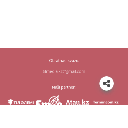
Obratnaя svяzь:
tilmedia.kz@gmail.com
Naši partnerı:
Mı v soc. setяh