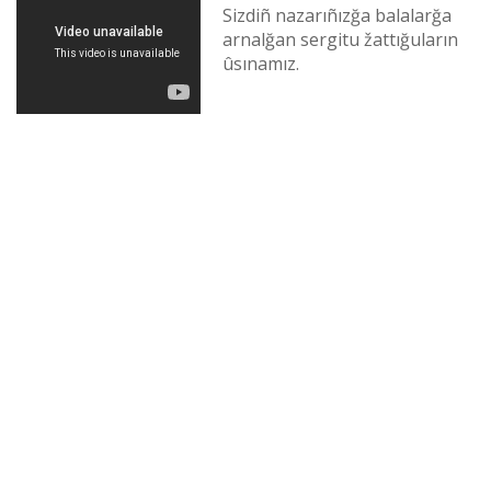
Sіzdіñ nazarıñızğa balalarğa
arnalğan sergіtu žattığuların
ûsınamız.