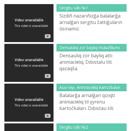
Sergіtu sâtі №1
Sіzdіñ nazarıñızğa balalarğa
arnalğan sergіtu žattığuların
ûsınamız.
Densaulıq zor baylıq mulьtfilьmі
Densaulıq zor baylıq attı
animaciяlıq. Dıbıstalu tіlі:
qazaqša.
Aua rayı. Animaciяlıq kartočkalar.
Balalarğa arnalğan qızıqtı
animaciяlıq tіl үyrenu
kartočkaları. Dıbıstau tіlі:
qazaqša.
Sergіtu sâtі №2