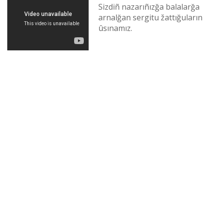
Sіzdіñ nazarıñızğa balalarğa
arnalğan sergіtu žattığuların
ûsınamız.