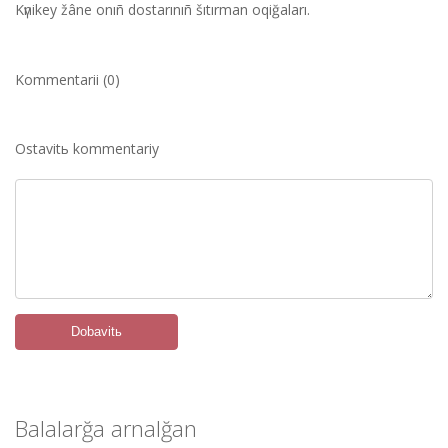
Kүnіkey žâne onıñ dostarınıñ šıtırman oqiğaları.
Kommentarii (0)
Ostavitь kommentariy
Dobavitь
Balalarğa arnalğan