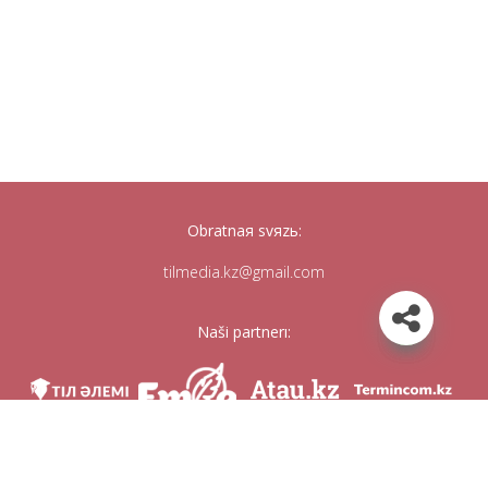
Obratnaя svяzь:
tilmedia.kz@gmail.com
Naši partnerı:
Mı v soc. setяh