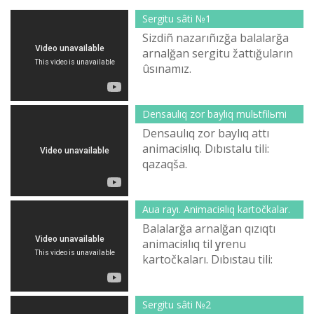
Sergіtu sâtі №1
Sіzdіñ nazarıñızğa balalarğa
arnalğan sergіtu žattığuların
ûsınamız.
Densaulıq zor baylıq mulьtfilьmі
Densaulıq zor baylıq attı
animaciяlıq. Dıbıstalu tіlі:
qazaqša.
Aua rayı. Animaciяlıq kartočkalar.
Balalarğa arnalğan qızıqtı
animaciяlıq tіl үyrenu
kartočkaları. Dıbıstau tіlі:
qazaqša.
Sergіtu sâtі №2